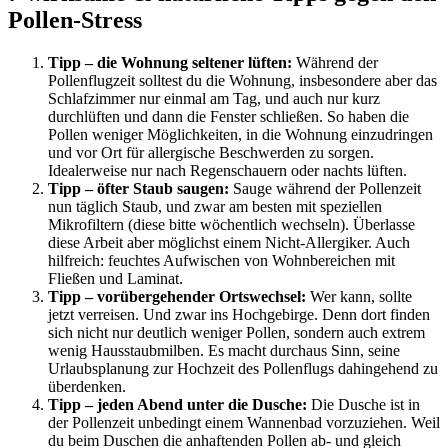
Pollen-Stress
Tipp – die Wohnung seltener lüften:
Während der
Pollenflugzeit solltest du die Wohnung, insbesondere aber das
Schlafzimmer nur einmal am Tag, und auch nur kurz
durchlüften und dann die Fenster schließen. So haben die
Pollen weniger Möglichkeiten, in die Wohnung einzudringen
und vor Ort für allergische Beschwerden zu sorgen.
Idealerweise nur nach Regenschauern oder nachts lüften.
Tipp – öfter Staub saugen:
Sauge während der Pollenzeit
nun täglich Staub, und zwar am besten mit speziellen
Mikrofiltern (diese bitte wöchentlich wechseln). Überlasse
diese Arbeit aber möglichst einem Nicht-Allergiker. Auch
hilfreich: feuchtes Aufwischen von Wohnbereichen mit
Fließen und Laminat.
Tipp – vorübergehender Ortswechsel:
Wer kann, sollte
jetzt verreisen. Und zwar ins Hochgebirge. Denn dort finden
sich nicht nur deutlich weniger Pollen, sondern auch extrem
wenig Hausstaubmilben. Es macht durchaus Sinn, seine
Urlaubsplanung zur Hochzeit des Pollenflugs dahingehend zu
überdenken.
Tipp –
jeden Abend unter die Dusche:
Die Dusche ist in
der Pollenzeit unbedingt einem Wannenbad vorzuziehen. Weil
du beim Duschen die anhaftenden Pollen ab- und gleich