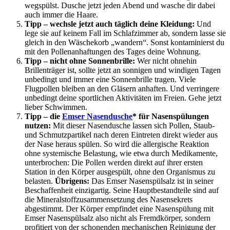
wegspülst. Dusche jetzt jeden Abend und wasche dir dabei
auch immer die Haare.
Tipp –
wechsle jetzt auch täglich deine Kleidung:
Und
lege sie auf keinem Fall im Schlafzimmer ab, sondern lasse sie
gleich in den Wäschekorb „wandern“. Sonst kontaminierst du
mit den Pollenanhaftungen des Tages deine Wohnung.
Tipp –
nicht ohne Sonnenbrille:
Wer nicht ohnehin
Brillenträger ist, sollte jetzt an sonnigen und windigen Tagen
unbedingt und immer eine Sonnenbrille tragen. Viele
Flugpollen bleiben an den Gläsern anhaften. Und verringere
unbedingt deine sportlichen Aktivitäten im Freien. Gehe jetzt
lieber Schwimmen.
Tipp –
die
Emser Nasendusche
* für Nasenspülungen
nutzen:
Mit dieser Nasendusche lassen sich Pollen, Staub-
und Schmutzpartikel nach deren Eintreten direkt wieder aus
der Nase heraus spülen. So wird die allergische Reaktion
ohne systemische Belastung, wie etwa durch Medikamente,
unterbrochen: Die Pollen werden direkt auf ihrer ersten
Station in den Körper ausgespült, ohne den Organismus zu
belasten.
Übrigens:
Das Emser Nasenspülsalz ist in seiner
Beschaffenheit einzigartig. Seine Hauptbestandteile sind auf
die Mineralstoffzusammensetzung des Nasensekrets
abgestimmt. Der Körper empfindet eine Nasenspülung mit
Emser Nasenspülsalz also nicht als Fremdkörper, sondern
profitiert von der schonenden mechanischen Reinigung der