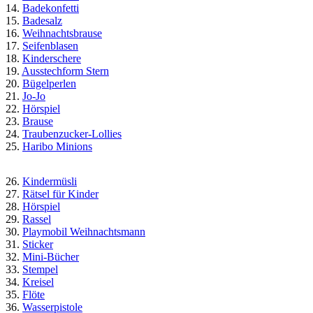
14.
Badekonfetti
15.
Badesalz
16.
Weihnachtsbrause
17.
Seifenblasen
18.
Kinderschere
19.
Ausstechform Stern
20.
Bügelperlen
21.
Jo-Jo
22.
Hörspiel
23.
Brause
24.
Traubenzucker-Lollies
25.
Haribo Minions
26.
Kindermüsli
27.
Rätsel für Kinder
28.
Hörspiel
29.
Rassel
30.
Playmobil Weihnachtsmann
31.
Sticker
32.
Mini-Bücher
33.
Stempel
34.
Kreisel
35.
Flöte
36.
Wasserpistole