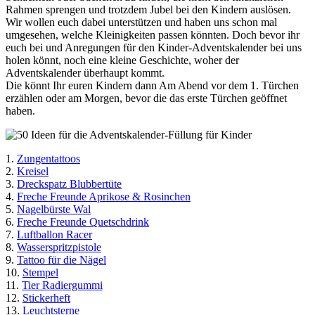
Rahmen sprengen und trotzdem Jubel bei den Kindern auslösen.
Wir wollen euch dabei unterstützen und haben uns schon mal
umgesehen, welche Kleinigkeiten passen könnten. Doch bevor ihr
euch bei und Anregungen für den Kinder-Adventskalender bei uns
holen könnt, noch eine kleine Geschichte, woher der
Adventskalender überhaupt kommt.
Die könnt Ihr euren Kindern dann Am Abend vor dem 1. Türchen
erzählen oder am Morgen, bevor die das erste Türchen geöffnet
haben.
1.
Zungentattoos
2.
Kreisel
3.
Dreckspatz Blubbertüte
4.
Freche Freunde Aprikose & Rosinchen
5.
Nagelbürste Wal
6.
Freche Freunde Quetschdrink
7.
Luftballon Racer
8.
Wasserspritzpistole
9.
Tattoo für die Nägel
10.
Stempel
11.
Tier Radiergummi
12.
Stickerheft
13.
Leuchtsterne