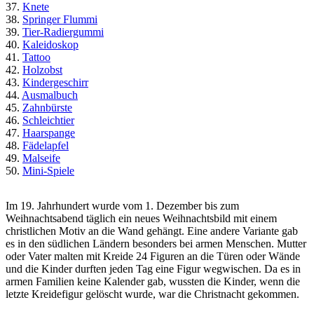
37.
Knete
38.
Springer Flummi
39.
Tier-Radiergummi
40.
Kaleidoskop
41.
Tattoo
42.
Holzobst
43.
Kindergeschirr
44.
Ausmalbuch
45.
Zahnbürste
46.
Schleichtier
47.
Haarspange
48.
Fädelapfel
49.
Malseife
50.
Mini-Spiele
Im 19. Jahrhundert wurde vom 1. Dezember bis zum
Weihnachtsabend täglich ein neues Weihnachtsbild mit einem
christlichen Motiv an die Wand gehängt. Eine andere Variante gab
es in den südlichen Ländern besonders bei armen Menschen. Mutter
oder Vater malten mit Kreide 24 Figuren an die Türen oder Wände
und die Kinder durften jeden Tag eine Figur wegwischen. Da es in
armen Familien keine Kalender gab, wussten die Kinder, wenn die
letzte Kreidefigur gelöscht wurde, war die Christnacht gekommen.