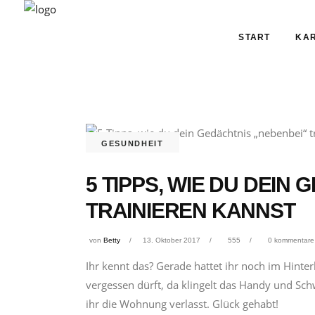
START
KAR
GESUNDHEIT
5 TIPPS, WIE DU DEIN
TRAINIEREN KANNST
von
Betty
13. Oktober 2017
555
0 kommentare
Ihr kennt das? Gerade hattet ihr noch im Hinter
vergessen dürft, da klingelt das Handy und Sch
ihr die Wohnung verlasst. Glück gehabt!