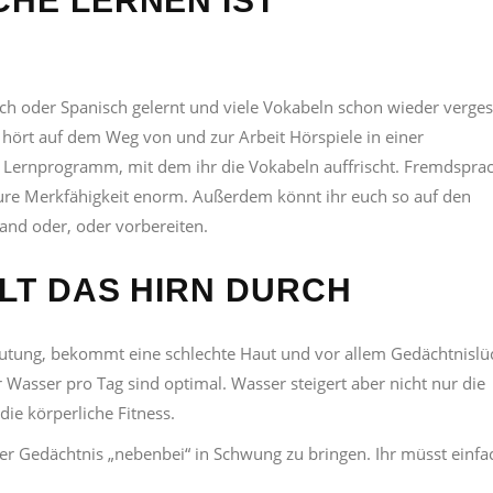
CHE LERNEN IST
isch oder Spanisch gelernt und viele Vokabeln schon wieder verge
hört auf dem Weg von und zur Arbeit Hörspiele in einer
n Lernprogramm, mit dem ihr die Vokabeln auffrischt. Fremdspra
 eure Merkfähigkeit enorm. Außerdem könnt ihr euch so auf den
land oder, oder vorbereiten.
ÜLT DAS HIRN DURCH
blutung, bekommt eine schlechte Haut und vor allem Gedächtnisl
er Wasser pro Tag sind optimal. Wasser steigert aber nicht nur die
ie körperliche Fitness.
euer Gedächtnis „nebenbei“ in Schwung zu bringen. Ihr müsst einfa