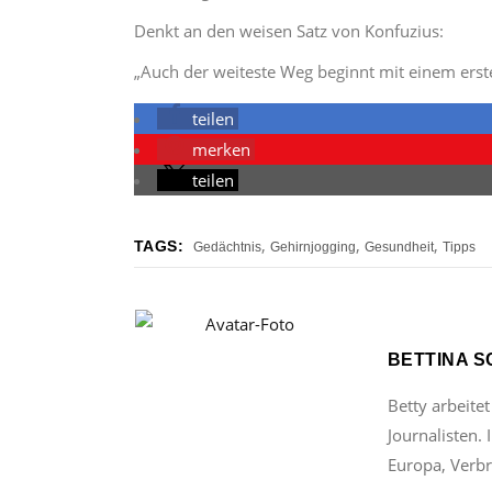
Denkt an den weisen Satz von Konfuzius:
„Auch der weiteste Weg beginnt mit einem erste
teilen
merken
teilen
,
,
,
TAGS:
Gedächtnis
Gehirnjogging
Gesundheit
Tipps
BETTINA 
Betty arbeitet
Journalisten.
Europa, Verbr