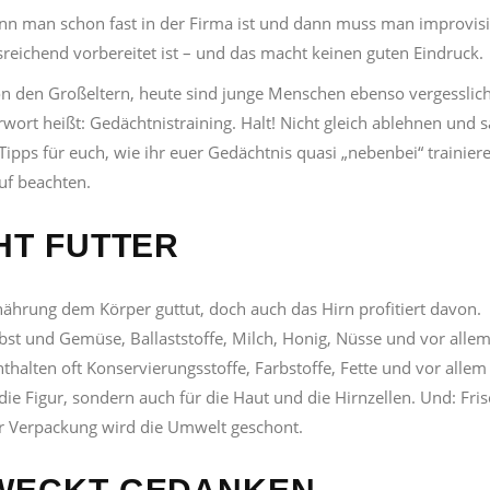
enn man schon fast in der Firma ist und dann muss man improvis
reichend vorbereitet ist – und das macht keinen guten Eindruck.
n den Großeltern, heute sind junge Menschen ebenso vergesslich
rt heißt: Gedächtnistraining. Halt! Nicht gleich ablehnen und s
 Tipps für euch, wie ihr euer Gedächtnis quasi „nebenbei“ trainier
uf beachten.
CHT FUTTER
rnährung dem Körper guttut, doch auch das Hirn profitiert davon.
Obst und Gemüse, Ballaststoffe, Milch, Honig, Nüsse und vor alle
thalten oft Konservierungsstoffe, Farbstoffe, Fette und vor allem
 die Figur, sondern auch für die Haut und die Hirnzellen. Und: Fri
ger Verpackung wird die Umwelt geschont.