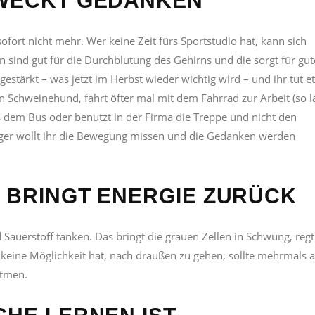
 WECKT GEDANKEN
 sofort nicht mehr. Wer keine Zeit fürs Sportstudio hat, kann sich
 sind gut für die Durchblutung des Gehirns und die sorgt für gut
tärkt – was jetzt im Herbst wieder wichtig wird – und ihr tut e
n Schweinehund, fahrt öfter mal mit dem Fahrrad zur Arbeit (so 
aus dem Bus oder benutzt in der Firma die Treppe und nicht den
iger wollt ihr die Bewegung missen und die Gedanken werden
F BRINGT ENERGIE ZURÜCK
d Sauerstoff tanken. Das bringt die grauen Zellen in Schwung, reg
r keine Möglichkeit hat, nach draußen zu gehen, sollte mehrmals 
atmen.