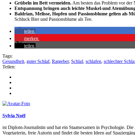
Grübeln im Bett vermeiden.
Am besten das Problem vor der N
Entspannung bringen auch leichte Muskel-und Atemübun
Baldrian, Melisse, Hopfen und Passionsblume gelten als 
Schluck Bier und Passionsblume als Tee.
teilen
merken
teilen
Tags:
Gesundheit
,
guter Schlaf
,
Ratgeber
,
Schlaf
,
schlafen
,
schlechter Schla
Teilen:
Sylvia Noël
ist Diplom-Journalistin und hat ein Staatsexamen in Psychologie. Die 
Vegetarierin, freie Autorin und findet die besten Ideen auf Spazierg