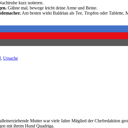
achtruhe kurz notieren.
gen.
Gähne mal, bewege leicht deine Arme und Beine.
Müdemacher.
Am besten wirkt Baldrian als Tee, Tropfen oder Tablette,
f
,
Ursache
alleinerziehende Mutter war viele Jahre Mitglied der Chefredaktion groß
ängen mit ihrem Hund Quadriga.