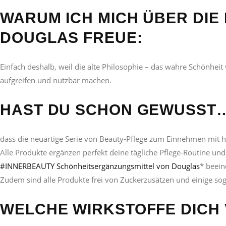
WARUM ICH MICH ÜBER DI
DOUGLAS FREUE:
Einfach deshalb, weil die alte Philosophie – das wahre Schönhei
aufgreifen und nutzbar machen.
HAST DU SCHON GEWUSST
dass die neuartige Serie von Beauty-Pflege zum Einnehmen mit ho
Alle Produkte ergänzen perfekt deine tägliche Pflege-Routine u
#INNERBEAUTY Schönheitsergänzungsmittel von Douglas
* beeind
Zudem sind alle Produkte frei von Zuckerzusätzen und einige sog
WELCHE WIRKSTOFFE DICH