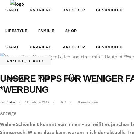
START
KARRIERE
RATGEBER
GESUNDHEIT
LIFESTYLE
FAMILIE
SHOP
START
KARRIERE
RATGEBER
GESUNDHEIT
ANZEIGE
,
BEAUTY
UNSERE TIPPS FÜR WENIGER F
LIFESTYLE
FAMILIE
SHOP
*WERBUNG
von
Sylvia
19. Februar 2019
634
0 kommentare
Anzeige
Wahre Schönheit kommt von innen – so heißt es ja schon lan
Sinnspruch. Wie es dazu kam, warum mich der aktuelle Tr