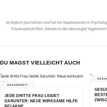
ist Diplom-Journalistin und hat ein Staatsexamen in Psycholog
Frauenzeitschriften. Derzeit ist die überzeugte Vegetarier
DU MAGST VIELLEICHT AUCH
GESU
GESUNDHEIT
GESU
BEST
JEDE DRITTE FRAU LEIDET
ZWIS
DARUNTER: NEUE WIRKSAME HILFE
BEI AKNE