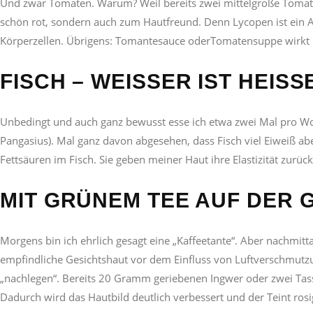
Und zwar Tomaten. Warum? Weil bereits zwei mittelgroße Tomaten
schön rot, sondern auch zum Hautfreund. Denn Lycopen ist ein A
Körperzellen. Übrigens: Tomantesauce oderTomatensuppe wirkt noc
FISCH – WEISSER IST HEISSER
Unbedingt und auch ganz bewusst esse ich etwa zwei Mal pro Wo
Pangasius). Mal ganz davon abgesehen, dass Fisch viel Eiweiß abe
Fettsäuren im Fisch. Sie geben meiner Haut ihre Elastizität zurüc
MIT GRÜNEM TEE AUF DER 
Morgens bin ich ehrlich gesagt eine „Kaffeetante“. Aber nachmit
empfindliche Gesichtshaut vor dem Einfluss von Luftverschmutz
„nachlegen“. Bereits 20 Gramm geriebenen Ingwer oder zwei Tas
Dadurch wird das Hautbild deutlich verbessert und der Teint rosi