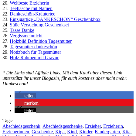
20.
Weltbeste Erzieherin
21.
Teeflasche mit Namen
22.
Dankeschön-Kräutertee
23.
Einzigartige „DANKESCHÖN“ Geschenkbox
24.
Süße Versuchung Geschenkset
25.
Tasse Danke
26.
Vergissmeinnicht
27.
Holzbild Definition Tagesmutter
28.
Tagesmutter dankeschön
29.
Notizbuch für Tagesmütter
30.
Holz Rahmen mit Gravur
* Die Links sind Affilate Links. Mit dem Kauf über diesen Link
unterstützt ihr unser Blogazin, für euch kostet es aber nicht mehr.
Dankeschön!
teilen
merken
teilen
Tags:
Abschiedsgeschenk
,
Abschiedsgeschenke
,
Erzieher
,
Erzieherin
,
Erzieherinnen
,
Geschenke
,
Kiga
,
Kind
,
Kinder
,
Kindergarten
,
Kita
,