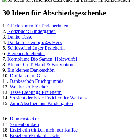
30 Ideen für Abschiedsgeschenke
1.
Glückskarten für Erzieherinnen
2.
Notizbuch: Kindergarten
3.
Danke Tasse
4.
Danke für dein großes Herz
5.
Schlüsselanhänger Erzieherin
6.
Erzieher-Jutebeutel
7.
Kornblume Bio Samen, Holzwürfel
8.
Kleiner Gruß Hand & Bodylotion
9.
Ein kleines Dankeschön
10.
Duftkerze im Glas
11.
Dankeschön Fruchtgummis
12.
Weltbester Erzieher
13.
Tasse Lieblings-Erzieherin
14.
So sieht der beste Erzieher der Welt aus
15.
Zum Abschied aus Kindergarten
16.
Blumenstecker
17.
Samenbomben
18.
Erzieherin trinken nicht nur Kaffee
19.
Erzieherin/Einkaufstasche