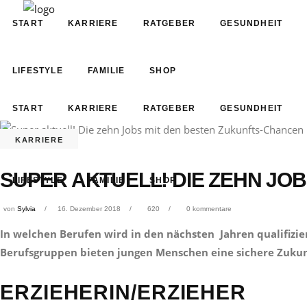
START
KARRIERE
RATGEBER
GESUNDHEIT
LIFESTYLE
FAMILIE
SHOP
START
KARRIERE
RATGEBER
GESUNDHEIT
KARRIERE
SUPER AKTUELL! DIE ZEHN JO
LIFESTYLE
FAMILIE
SHOP
von
Sylvia
16. Dezember 2018
620
0 kommentare
In welchen Berufen wird in den nächsten Jahren qualifizie
Berufsgruppen bieten jungen Menschen eine sichere Zukunf
ERZIEHERIN/ERZIEHER