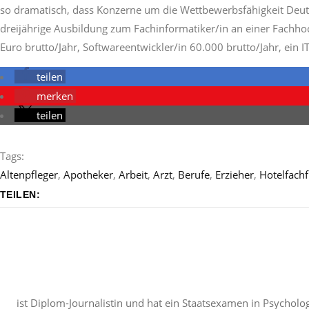
so dramatisch, dass Konzerne um die Wettbewerbsfähigkeit Deutsc
dreijährige Ausbildung zum Fachinformatiker/in an einer Fachhoc
Euro brutto/Jahr, Softwareentwickler/in 60.000 brutto/Jahr, ein I
teilen
merken
teilen
Tags:
Altenpfleger
,
Apotheker
,
Arbeit
,
Arzt
,
Berufe
,
Erzieher
,
Hotelfach
TEILEN:
ist Diplom-Journalistin und hat ein Staatsexamen in Psycholog