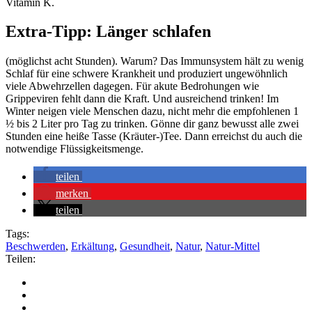
Vitamin K.
Extra-Tipp: Länger schlafen
(möglichst acht Stunden). Warum? Das Immunsystem hält zu wenig
Schlaf für eine schwere Krankheit und produziert ungewöhnlich
viele Abwehrzellen dagegen. Für akute Bedrohungen wie
Grippeviren fehlt dann die Kraft. Und ausreichend trinken! Im
Winter neigen viele Menschen dazu, nicht mehr die empfohlenen 1
½ bis 2 Liter pro Tag zu trinken. Gönne dir ganz bewusst alle zwei
Stunden eine heiße Tasse (Kräuter-)Tee. Dann erreichst du auch die
notwendige Flüssigkeitsmenge.
teilen
merken
teilen
Tags:
Beschwerden
,
Erkältung
,
Gesundheit
,
Natur
,
Natur-Mittel
Teilen: