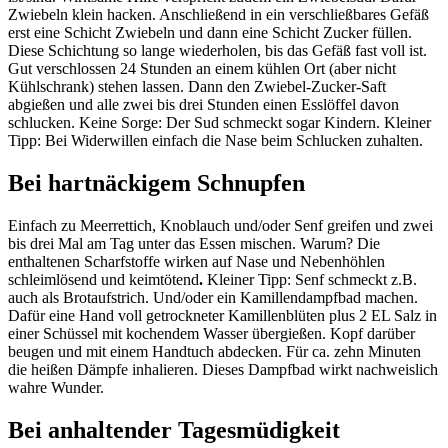
Zwiebeln klein hacken. Anschließend in ein verschließbares Gefäß
erst eine Schicht Zwiebeln und dann eine Schicht Zucker füllen.
Diese Schichtung so lange wiederholen, bis das Gefäß fast voll ist.
Gut verschlossen 24 Stunden an einem kühlen Ort (aber nicht
Kühlschrank) stehen lassen. Dann den Zwiebel-Zucker-Saft
abgießen und alle zwei bis drei Stunden einen Esslöffel davon
schlucken. Keine Sorge: Der Sud schmeckt sogar Kindern. Kleiner
Tipp: Bei Widerwillen einfach die Nase beim Schlucken zuhalten.
Bei hartnäckigem Schnupfen
Einfach zu Meerrettich, Knoblauch und/oder Senf greifen und zwei
bis drei Mal am Tag unter das Essen mischen. Warum? Die
enthaltenen Scharfstoffe wirken auf Nase und Nebenhöhlen
schleimlösend und keimtötend
.
Kleiner Tipp: Senf schmeckt z.B.
auch als Brotaufstrich. Und/oder ein Kamillendampfbad machen.
Dafür eine Hand voll getrockneter Kamillenblüten plus 2 EL Salz in
einer Schüssel mit kochendem Wasser übergießen. Kopf darüber
beugen und mit einem Handtuch abdecken. Für ca. zehn Minuten
die heißen Dämpfe inhalieren. Dieses Dampfbad wirkt nachweislich
wahre Wunder.
Bei anhaltender Tagesmüdigkeit