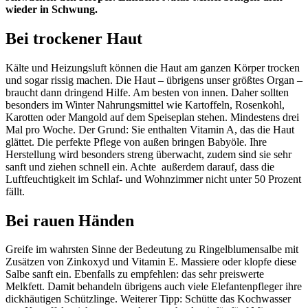
wieder in Schwung.
Bei trockener Haut
Kälte und Heizungsluft können die Haut am ganzen Körper trocken
und sogar rissig machen. Die Haut – übrigens unser größtes Organ –
braucht dann dringend Hilfe. Am besten von innen. Daher sollten
besonders im Winter Nahrungsmittel wie Kartoffeln, Rosenkohl,
Karotten oder Mangold auf dem Speiseplan stehen. Mindestens drei
Mal pro Woche. Der Grund: Sie enthalten Vitamin A, das die Haut
glättet. Die perfekte Pflege von außen bringen Babyöle. Ihre
Herstellung wird besonders streng überwacht, zudem sind sie sehr
sanft und ziehen schnell ein. Achte außerdem darauf, dass die
Luftfeuchtigkeit im Schlaf- und Wohnzimmer nicht unter 50 Prozent
fällt.
Bei rauen Händen
Greife im wahrsten Sinne der Bedeutung zu Ringelblumensalbe mit
Zusätzen von Zinkoxyd und Vitamin E. Massiere oder klopfe diese
Salbe sanft ein. Ebenfalls zu empfehlen: das sehr preiswerte
Melkfett. Damit behandeln übrigens auch viele Elefantenpfleger ihre
dickhäutigen Schützlinge. Weiterer Tipp: Schütte das Kochwasser