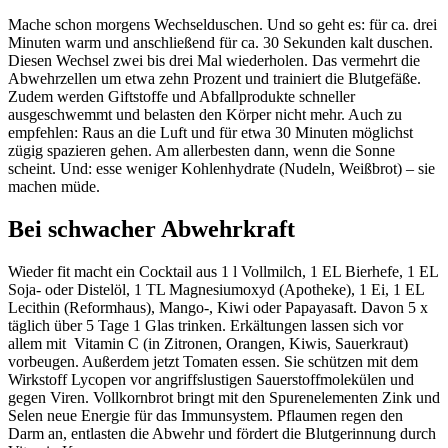
Mache schon morgens Wechselduschen. Und so geht es: für ca. drei
Minuten warm und anschließend für ca. 30 Sekunden kalt duschen.
Diesen Wechsel zwei bis drei Mal wiederholen. Das vermehrt die
Abwehrzellen um etwa zehn Prozent und trainiert die Blutgefäße.
Zudem werden Giftstoffe und Abfallprodukte schneller
ausgeschwemmt und belasten den Körper nicht mehr. Auch zu
empfehlen: Raus an die Luft und für etwa 30 Minuten möglichst
zügig spazieren gehen. Am allerbesten dann, wenn die Sonne
scheint. Und: esse weniger Kohlenhydrate (Nudeln, Weißbrot) – sie
machen müde.
Bei schwacher Abwehrkraft
Wieder fit macht ein Cocktail aus 1 l Vollmilch, 1 EL Bierhefe, 1 EL
Soja- oder Distelöl, 1 TL Magnesiumoxyd (Apotheke), 1 Ei, 1 EL
Lecithin (Reformhaus), Mango-, Kiwi oder Papayasaft. Davon 5 x
täglich über 5 Tage 1 Glas trinken. Erkältungen lassen sich vor
allem mit Vitamin C (in Zitronen, Orangen, Kiwis, Sauerkraut)
vorbeugen. Außerdem jetzt Tomaten essen. Sie schützen mit dem
Wirkstoff Lycopen vor angriffslustigen Sauerstoffmolekülen und
gegen Viren. Vollkornbrot bringt mit den Spurenelementen Zink und
Selen neue Energie für das Immunsystem. Pflaumen regen den
Darm an, entlasten die Abwehr und fördert die Blutgerinnung durch