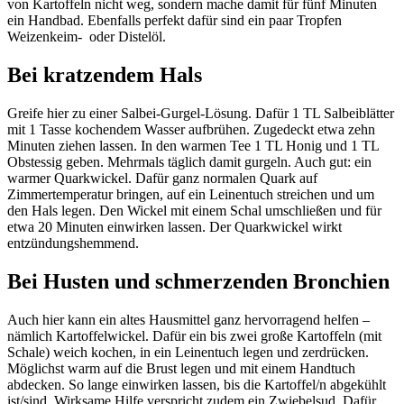
von Kartoffeln nicht weg, sondern mache damit für fünf Minuten
ein Handbad. Ebenfalls perfekt dafür sind ein paar Tropfen
Weizenkeim- oder Distelöl.
Bei kratzendem Hals
Greife hier zu einer Salbei-Gurgel-Lösung. Dafür 1 TL Salbeiblätter
mit 1 Tasse kochendem Wasser aufbrühen. Zugedeckt etwa zehn
Minuten ziehen lassen. In den warmen Tee 1 TL Honig und 1 TL
Obstessig geben. Mehrmals täglich damit gurgeln. Auch gut: ein
warmer Quarkwickel. Dafür ganz normalen Quark auf
Zimmertemperatur bringen, auf ein Leinentuch streichen und um
den Hals legen. Den Wickel mit einem Schal umschließen und für
etwa 20 Minuten einwirken lassen. Der Quarkwickel wirkt
entzündungshemmend.
Bei Husten und schmerzenden Bronchien
Auch hier kann ein altes Hausmittel ganz hervorragend helfen –
nämlich Kartoffelwickel. Dafür ein bis zwei große Kartoffeln (mit
Schale) weich kochen, in ein Leinentuch legen und zerdrücken.
Möglichst warm auf die Brust legen und mit einem Handtuch
abdecken. So lange einwirken lassen, bis die Kartoffel/n abgekühlt
ist/sind. Wirksame Hilfe verspricht zudem ein Zwiebelsud. Dafür