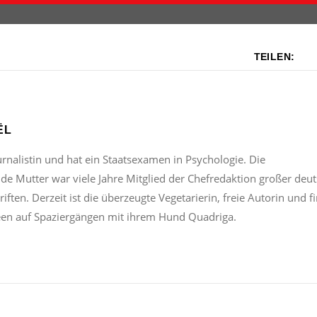
TEILEN:
ËL
urnalistin und hat ein Staatsexamen in Psychologie. Die
nde Mutter war viele Jahre Mitglied der Chefredaktion großer deu
iften. Derzeit ist die überzeugte Vegetarierin, freie Autorin und f
een auf Spaziergängen mit ihrem Hund Quadriga.