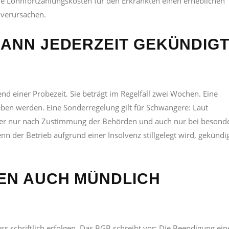
e Lohnfortzahlungskosten für den Erkrankten einen erheblichen
 verursachen.
KANN JEDERZEIT GEKÜNDIG
nd einer Probezeit. Sie beträgt im Regelfall zwei Wochen. Eine
ben werden. Eine Sonderregelung gilt für Schwangere: Laut
ter nur nach Zustimmung der Behörden und auch nur bei besond
n der Betrieb aufgrund einer Insolvenz stillgelegt wird, gekündi
NEN AUCH MÜNDLICH
ss schriftlich erfolgen. Das BGB schreibt vor: Die Beendigung ein