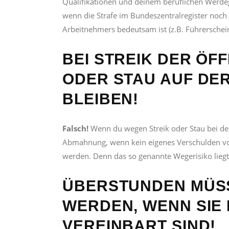
Qualifikationen und deinem beruflichen Werde
wenn die Strafe im Bundeszentralregister noch n
Arbeitnehmers bedeutsam ist (z.B. Führerschei
BEI STREIK DER ÖF
ODER STAU AUF DER
LEIBEN!
Falsch!
Wenn du wegen Streik oder Stau bei der 
Abmahnung, wenn kein eigenes Verschulden vor
werden. Denn das so genannte Wegerisiko liegt
ÜBERSTUNDEN MÜSS
WERDEN, WENN SIE 
VEREINBART SIND!