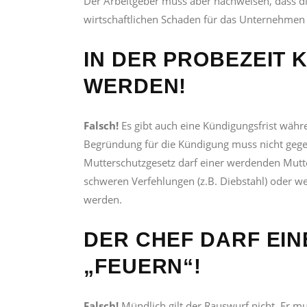
Der Arbeitgeber muss aber nachweisen, dass di
wirtschaftlichen Schaden für das Unternehmen
IN DER PROBEZEIT 
WERDEN!
Falsch!
Es gibt auch eine Kündigungsfrist währe
Begründung für die Kündigung muss nicht gege
Mutterschutzgesetz darf einer werdenden Mut
schweren Verfehlungen (z.B. Diebstahl) oder wen
werden.
DER CHEF DARF EI
„FEUERN“!
Falsch!
Mündlich gilt der Rauswurf nicht. Er mu