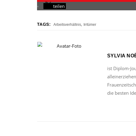
teilen
,
TAGS:
Arbeitsverhältnis
Irrtümer
SYLVIA NO
ist Diplom-Jo
alleinerziehe
Frauenzeitschr
die besten Id