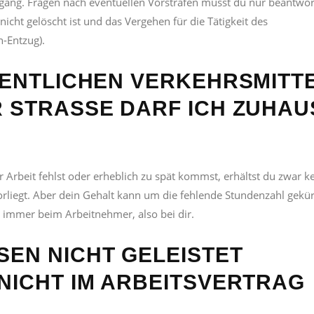
gang. Fragen nach eventuellen Vorstrafen musst du nur beantwor
icht gelöscht ist und das Vergehen für die Tätigkeit des
n-Entzug).
FENTLICHEN VERKEHRSMITT
 STRASSE DARF ICH ZUHAUSE
Arbeit fehlst oder erheblich zu spät kommst, erhältst du zwar k
liegt. Aber dein Gehalt kann um die fehlende Stundenzahl gekür
 immer beim Arbeitnehmer, also bei dir.
EN NICHT GELEISTET
NICHT IM ARBEITSVERTRAG