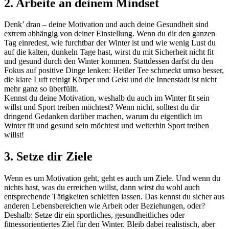
2. Arbeite an deinem Mindset
Denk’ dran – deine Motivation und auch deine Gesundheit sind
extrem abhängig von deiner Einstellung. Wenn du dir den ganzen
Tag einredest, wie furchtbar der Winter ist und wie wenig Lust du
auf die kalten, dunkeln Tage hast, wirst du mit Sicherheit nicht fit
und gesund durch den Winter kommen. Stattdessen darfst du den
Fokus auf positive Dinge lenken: Heißer Tee schmeckt umso besser,
die klare Luft reinigt Körper und Geist und die Innenstadt ist nicht
mehr ganz so überfüllt.
Kennst du deine Motivation, weshalb du auch im Winter fit sein
willst und Sport treiben möchtest? Wenn nicht, solltest du dir
dringend Gedanken darüber machen, warum du eigentlich im
Winter fit und gesund sein möchtest und weiterhin Sport treiben
willst!
3. Setze dir Ziele
Wenn es um Motivation geht, geht es auch um Ziele. Und wenn du
nichts hast, was du erreichen willst, dann wirst du wohl auch
entsprechende Tätigkeiten schleifen lassen. Das kennst du sicher aus
anderen Lebensbereichen wie Arbeit oder Beziehungen, oder?
Deshalb: Setze dir ein sportliches, gesundheitliches oder
fitnessorientiertes Ziel für den Winter. Bleib dabei realistisch, aber