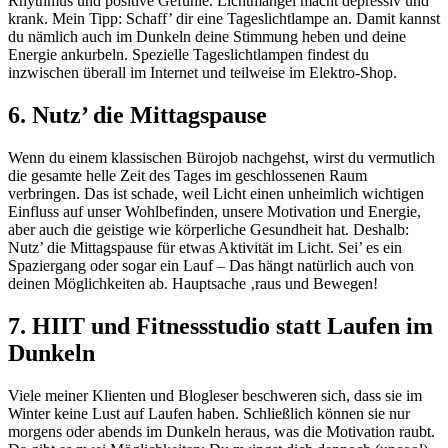
Rhythmus und positive Gefühle. Lichtmangel macht depressiv und
krank. Mein Tipp: Schaff’ dir eine Tageslichtlampe an. Damit kannst
du nämlich auch im Dunkeln deine Stimmung heben und deine
Energie ankurbeln. Spezielle Tageslichtlampen findest du
inzwischen überall im Internet und teilweise im Elektro-Shop.
6. Nutz’ die Mittagspause
Wenn du einem klassischen Bürojob nachgehst, wirst du vermutlich
die gesamte helle Zeit des Tages im geschlossenen Raum
verbringen. Das ist schade, weil Licht einen unheimlich wichtigen
Einfluss auf unser Wohlbefinden, unsere Motivation und Energie,
aber auch die geistige wie körperliche Gesundheit hat. Deshalb:
Nutz’ die Mittagspause für etwas Aktivität im Licht. Sei’ es ein
Spaziergang oder sogar ein Lauf – Das hängt natürlich auch von
deinen Möglichkeiten ab. Hauptsache ‚raus und Bewegen!
7. HIIT und Fitnessstudio statt Laufen im
Dunkeln
Viele meiner Klienten und Blogleser beschweren sich, dass sie im
Winter keine Lust auf Laufen haben. Schließlich können sie nur
morgens oder abends im Dunkeln heraus, was die Motivation raubt.