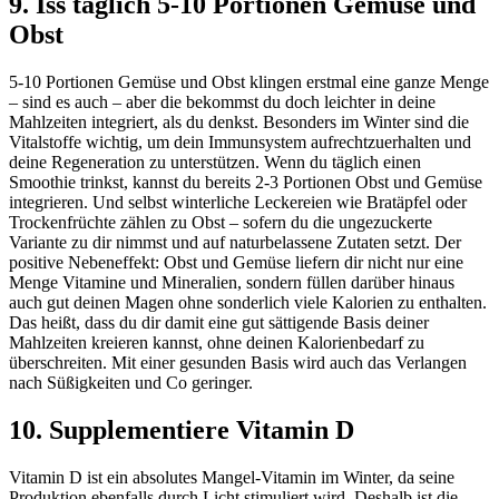
9. Iss täglich 5-10 Portionen Gemüse und
Obst
5-10 Portionen Gemüse und Obst klingen erstmal eine ganze Menge
– sind es auch – aber die bekommst du doch leichter in deine
Mahlzeiten integriert, als du denkst. Besonders im Winter sind die
Vitalstoffe wichtig, um dein Immunsystem aufrechtzuerhalten und
deine Regeneration zu unterstützen. Wenn du täglich einen
Smoothie trinkst, kannst du bereits 2-3 Portionen Obst und Gemüse
integrieren. Und selbst winterliche Leckereien wie Bratäpfel oder
Trockenfrüchte zählen zu Obst – sofern du die ungezuckerte
Variante zu dir nimmst und auf naturbelassene Zutaten setzt. Der
positive Nebeneffekt: Obst und Gemüse liefern dir nicht nur eine
Menge Vitamine und Mineralien, sondern füllen darüber hinaus
auch gut deinen Magen ohne sonderlich viele Kalorien zu enthalten.
Das heißt, dass du dir damit eine gut sättigende Basis deiner
Mahlzeiten kreieren kannst, ohne deinen Kalorienbedarf zu
überschreiten. Mit einer gesunden Basis wird auch das Verlangen
nach Süßigkeiten und Co geringer.
10. Supplementiere Vitamin D
Vitamin D ist ein absolutes Mangel-Vitamin im Winter, da seine
Produktion ebenfalls durch Licht stimuliert wird. Deshalb ist die