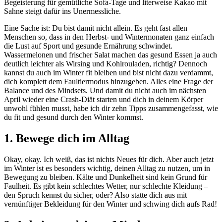
Begeisterung für gemütliche Sofa-Tage und literweise Kakao mit
Sahne steigt dafür ins Unermessliche.
Eine Sache ist: Du bist damit nicht allein. Es geht fast allen
Menschen so, dass in den Herbst- und Wintermonaten ganz einfach
die Lust auf Sport und gesunde Ernährung schwindet.
Wassermelonen und frischer Salat machen das gesund Essen ja auch
deutlich leichter als Wirsing und Kohlrouladen, richtig? Dennoch
kannst du auch im Winter fit bleiben und bist nicht dazu verdammt,
dich komplett dem Faultiermodus hinzugeben. Alles eine Frage der
Balance und des Mindsets. Und damit du nicht auch im nächsten
April wieder eine Crash-Diät starten und dich in deinem Körper
unwohl fühlen musst, habe ich dir zehn Tipps zusammengefasst, wie
du fit und gesund durch den Winter kommst.
1. Bewege dich im Alltag
Okay, okay. Ich weiß, das ist nichts Neues für dich. Aber auch jetzt
im Winter ist es besonders wichtig, deinen Alltag zu nutzen, um in
Bewegung zu bleiben. Kälte und Dunkelheit sind kein Grund für
Faulheit. Es gibt kein schlechtes Wetter, nur schlechte Kleidung –
den Spruch kennst du sicher, oder? Also statte dich aus mit
vernünftiger Bekleidung für den Winter und schwing dich aufs Rad!