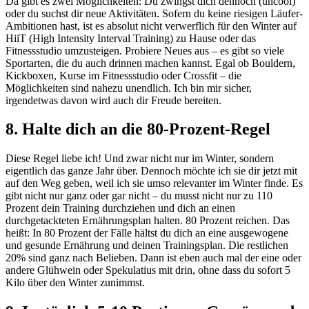
Da gibt es zwei Möglichkeiten: Du zwingst dich dennoch (uncool)
oder du suchst dir neue Aktivitäten. Sofern du keine riesigen Läufer-
Ambitionen hast, ist es absolut nicht verwerflich für den Winter auf
HiiT (High Intensity Interval Training) zu Hause oder das
Fitnessstudio umzusteigen. Probiere Neues aus – es gibt so viele
Sportarten, die du auch drinnen machen kannst. Egal ob Bouldern,
Kickboxen, Kurse im Fitnessstudio oder Crossfit – die
Möglichkeiten sind nahezu unendlich. Ich bin mir sicher,
irgendetwas davon wird auch dir Freude bereiten.
8. Halte dich an die 80-Prozent-Regel
Diese Regel liebe ich! Und zwar nicht nur im Winter, sondern
eigentlich das ganze Jahr über. Dennoch möchte ich sie dir jetzt mit
auf den Weg geben, weil ich sie umso relevanter im Winter finde. Es
gibt nicht nur ganz oder gar nicht – du musst nicht nur zu 110
Prozent dein Training durchziehen und dich an einen
durchgetackteten Ernährungsplan halten. 80 Prozent reichen. Das
heißt: In 80 Prozent der Fälle hältst du dich an eine ausgewogene
und gesunde Ernährung und deinen Trainingsplan. Die restlichen
20% sind ganz nach Belieben. Dann ist eben auch mal der eine oder
andere Glühwein oder Spekulatius mit drin, ohne dass du sofort 5
Kilo über den Winter zunimmst.