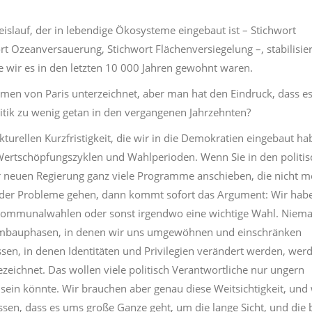
islauf, der in lebendige Ökosysteme eingebaut ist – Stichwort
t Ozeanversauerung, Stichwort Flächenversiegelung –, stabilisiert
e wir es in den letzten 10 000 Jahren gewohnt waren.
n von Paris unterzeichnet, aber man hat den Eindruck, dass e
Politik zu wenig getan in den vergangenen Jahrzehnten?
kturellen Kurzfristigkeit, die wir in die Demokratien eingebaut ha
Wertschöpfungszyklen und Wahlperioden. Wenn Sie in den politi
r neuen Regierung ganz viele Programme anschieben, die nicht m
der Probleme gehen, dann kommt sofort das Argument: Wir hab
Kommunalwahlen oder sonst irgendwo eine wichtige Wahl. Niem
. Umbauphasen, in denen wir uns umgewöhnen und einschränken
n, in denen Identitäten und Privilegien verändert werden, wer
zeichnet. Das wollen viele politisch Verantwortliche nur ungern
sein könnte. Wir brauchen aber genau diese Weitsichtigkeit, und 
issen, dass es ums große Ganze geht, um die lange Sicht, und die 