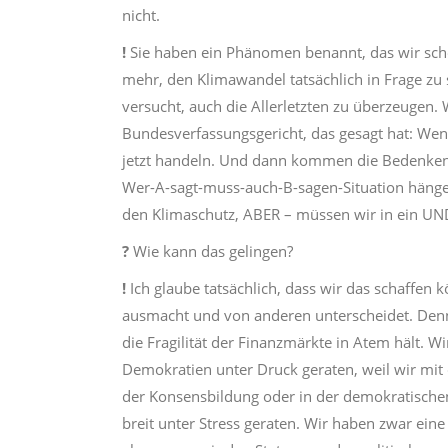
nicht.
!
Sie haben ein Phänomen benannt, das wir scho
mehr, den Klimawandel tatsächlich in Frage zu 
versucht, auch die Allerletzten zu überzeugen
Bundesverfassungsgericht, das gesagt hat: Wen
jetzt handeln. Und dann kommen die Bedenkentr
Wer-A-sagt-muss-auch-B-sagen-Situation hängen 
den Klimaschutz, ABER – müssen wir in ein UND d
?
Wie kann das gelingen?
!
Ich glaube tatsächlich, dass wir das schaffen
ausmacht und von anderen unterscheidet. Denn 
die Fragilität der Finanzmärkte in Atem hält. W
Demokratien unter Druck geraten, weil wir mi
der Konsensbildung oder in der demokratischen
breit unter Stress geraten. Wir haben zwar ein