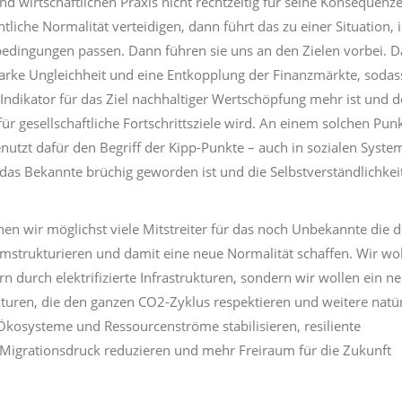
nd wirtschaftlichen Praxis nicht rechtzeitig für seine Konsequenz
liche Normalität verteidigen, dann führt das zu einer Situation, 
dingungen passen. Dann führen sie uns an den Zielen vorbei. 
tarke Ungleichheit und eine Entkopplung der Finanzmärkte, sodas
 Indikator für das Ziel nachhaltiger Wertschöpfung mehr ist und d
r gesellschaftliche Fortschrittsziele wird. An einem solchen Pun
nutzt dafür den Begriff der Kipp-Punkte – auch in sozialen Syste
das Bekannte brüchig geworden ist und die Selbstverständlichkei
wir möglichst viele Mitstreiter für das noch Unbekannte die 
strukturieren und damit eine neue Normalität schaffen. Wir wo
 durch elektrifizierte Infrastrukturen, sondern wir wollen ein n
ukturen, die den ganzen CO2-Zyklus respektieren und weitere natü
kosysteme und Ressourcenströme stabilisieren, resiliente
 Migrationsdruck reduzieren und mehr Freiraum für die Zukunft