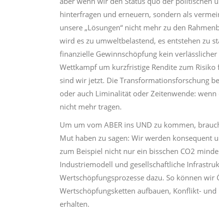
aber wenn wir den Status quo der politischen u
hinterfragen und erneuern, sondern als vermeint
unsere „Lösungen“ nicht mehr zu den Rahmenbe
wird es zu umweltbelastend, es entstehen zu s
finanzielle Gewinnschöpfung kein verlässlicher
Wettkampf um kurzfristige Rendite zum Risiko fü
sind wir jetzt. Die Transformationsforschung be
oder auch Liminalität oder Zeitenwende: wenn 
nicht mehr tragen.
Um um vom ABER ins UND zu kommen, brauchen 
Mut haben zu sagen: Wir werden konsequent um
zum Beispiel nicht nur ein bisschen CO2 mindern
Industriemodell und gesellschaftliche Infrastr
Wertschöpfungsprozesse dazu. So können wir Ö
Wertschöpfungsketten aufbauen, Konflikt- und
erhalten.