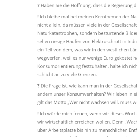
?
Haben Sie die Hoffnung, dass die Regierung d
!
Ich bleibe mal bei meinen Kernthemen der Nach
nicht allein, da müssen viele in der Gesellscha
Naturkatastrophen, sondern bestürzende Bilder
sehen riesige Haufen von Elektroschrott in Indi
ein Teil von dem, was wir in den westlichen Län
wegwerfen, weil es nur wenige Euro gekostet ha
Konsumorientierung festzuhalten, halte ich nich
schlicht an zu viele Grenzen.
?
Die Frage ist, wie kann man in der Gesellsch
ändern unser Konsumverhalten? Wir leben in
gilt das Motto „Wer nicht wachsen will, mus
!
Ich würde mich freuen, wenn wir dieses Wort
wir wirtschaftlich erreichen wollen. Denn „Wac
über Arbeitsplätze bis hin zu menschlichen Entfal