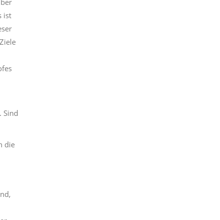
über
 ist
eser
Ziele
ofes
 Sind
n die
ind,