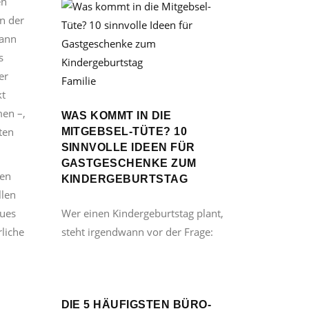
en
in der
Dann
s
er
Familie
kt
men –,
WAS KOMMT IN DIE
ten
MITGEBSEL-TÜTE? 10
SINNVOLLE IDEEN FÜR
GASTGESCHENKE ZUM
den
KINDERGEBURTSTAG
llen
eues
Wer einen Kindergeburtstag plant,
rliche
steht irgendwann vor der Frage:
DIE 5 HÄUFIGSTEN BÜRO-