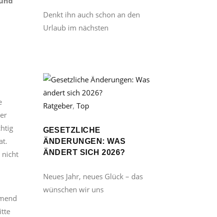
 und
Denkt ihn auch schon an den
Urlaub im nächsten
e
Ratgeber
,
Top
der
htig
GESETZLICHE
at.
ÄNDERUNGEN: WAS
ÄNDERT SICH 2026?
 nicht
Neues Jahr, neues Glück – das
wünschen wir uns
hmend
itte