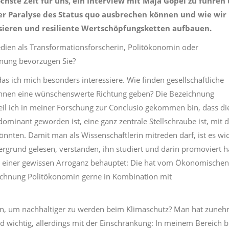
öchste Zeit für uns, ein Interview mit Maja Göpel zu führen
der Paralyse des Status quo ausbrechen können und wie wir
ieren und resiliente Wertschöpfungsketten aufbauen.
dien als Transformationsforscherin, Politökonomin oder
hnung bevorzugen Sie?
as ich mich besonders interessiere. Wie finden gesellschaftliche
ihnen eine wünschenswerte Richtung geben? Die Bezeichnung
weil ich in meiner Forschung zur Conclusio gekommen bin, dass di
ominant geworden ist, eine ganz zentrale Stellschraube ist, mit 
önnten. Damit man als Wissenschaftlerin mitreden darf, ist es wic
rgrund gelesen, verstanden, ihn studiert und darin promoviert h
einer gewissen Arroganz behauptet: Die hat vom Ökonomischen
eichnung Politökonomin gerne in Kombination mit
en, um nachhaltiger zu werden beim Klimaschutz? Man hat zune
nd wichtig, allerdings mit der Einschränkung: In meinem Bereich b