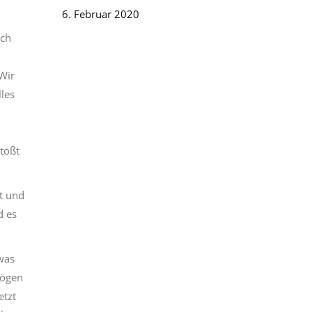
6. Februar 2020
ich
Wir
lles
stößt
t und
d es
was
mögen
etzt