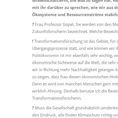
Wissenschaftlerin, die was zu sagen hat. H
mit ihr darüber zu sprechen, wie wir aus 
Ökosysteme und Ressourcenströme stabilis
?
Frau Professor Göpel, Sie werden von den Me
Zukunftsforscherin bezeichnet. Welche Bezeic
!
Transformationsforschung ist das Gebiet, für d
Übergangsprozesse statt, und wie können wir 
Politökonomin ist mir ebenfalls sehr wichtig, 
ökonomische Sichtweise auf die Welt, die sehr d
wir in Richtung mehr Nachhaltigkeit gelangen k
zu zeigen, dass frau diesen ökonomischen Hinte
Denn es wird von manchen Menschen gern mit 
wirklich Ahnung. Deshalb benutze ich die Bez
Transformationsforscherin.
?
Muss die Gesellschaft grundsätzlich umdenk
den Eindruck, alle finden Klimaschutz richtig u