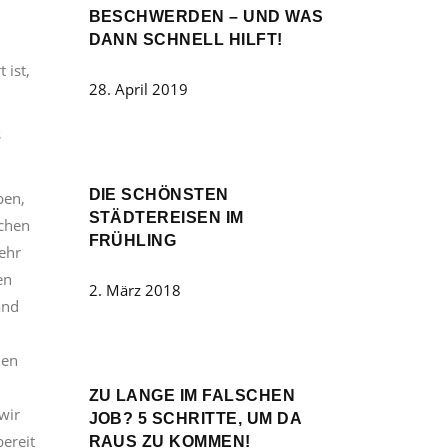
BESCHWERDEN – UND WAS
DANN SCHNELL HILFT!
 ist,
28. April 2019
s
DIE SCHÖNSTEN
ben,
STÄDTEREISEN IM
schen
FRÜHLING
ehr
en
2. März 2018
and
den
ZU LANGE IM FALSCHEN
wir
JOB? 5 SCHRITTE, UM DA
bereit
RAUS ZU KOMMEN!