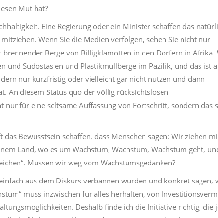
iesen Mut hat?
haltigkeit. Eine Regierung oder ein Minister schaffen das natürl
ft mitziehen. Wenn Sie die Medien verfolgen, sehen Sie nicht nur
 brennender Berge von Billigklamotten in den Dörfern in Afrika. 
en und Südostasien und Plastikmüllberge im Pazifik, und das ist a
dern nur kurzfristig oder vielleicht gar nicht nutzen und dann
t. An diesem Status quo der völlig rücksichtslosen
t nur für eine seltsame Auffassung von Fortschritt, sondern das 
aft das Bewusstsein schaffen, dass Menschen sagen: Wir ziehen mi
 einem Land, wo es um Wachstum, Wachstum, Wachstum geht, un
s weichen“. Müssen wir weg vom Wachstumsgedanken?
 einfach aus dem Diskurs verbannen würden und konkret sagen, 
hstum“ muss inzwischen für alles herhalten, von Investitionsver
tungsmöglichkeiten. Deshalb finde ich die Initiative richtig, die j