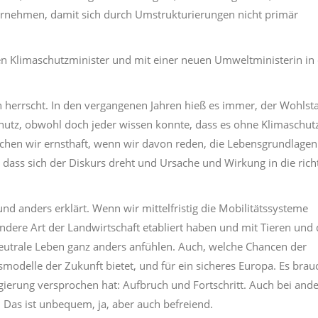
bernehmen, damit sich durch Umstrukturierungen nicht primär
en Klimaschutzminister und mit einer neuen Umweltministerin in
Ton herrscht. In den vergangenen Jahren hieß es immer, der Wohlst
hutz, obwohl doch jeder wissen konnte, dass es ohne Klimaschut
chen wir ernsthaft, wenn wir davon reden, die Lebensgrundlagen
 dass sich der Diskurs dreht und Ursache und Wirkung in die rich
und anders erklärt. Wenn wir mittelfristig die Mobilitätssysteme
dere Art der Landwirtschaft etabliert haben und mit Tieren und 
utrale Leben ganz anders anfühlen. Auch, welche Chancen der
modelle der Zukunft bietet, und für ein sicheres Europa. Es brauc
gierung versprochen hat: Aufbruch und Fortschritt. Auch bei and
 Das ist unbequem, ja, aber auch befreiend.