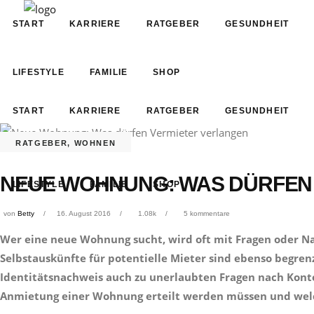
START
KARRIERE
RATGEBER
GESUNDHEIT
LIFESTYLE
FAMILIE
SHOP
START
KARRIERE
RATGEBER
GESUNDHEIT
RATGEBER
,
WOHNEN
NEUE WOHNUNG: WAS DÜRFEN
LIFESTYLE
FAMILIE
SHOP
von
Betty
16. August 2016
1.08k
5 kommentare
Wer eine neue Wohnung sucht, wird oft mit Fragen oder Na
Selbstauskünfte für potentielle Mieter sind ebenso begr
Identitätsnachweis auch zu unerlaubten Fragen nach Konto
Anmietung einer Wohnung erteilt werden müssen und welc