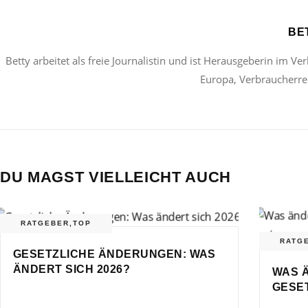
BE
Betty arbeitet als freie Journalistin und ist Herausgeberin im Ve
Europa, Verbraucherrec
DU MAGST VIELLEICHT AUCH
RATGEBER
,
TOP
RATG
GESETZLICHE ÄNDERUNGEN: WAS
ÄNDERT SICH 2026?
WAS Ä
GESE