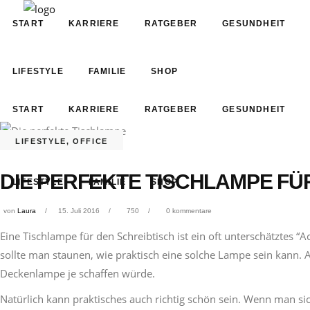
START
KARRIERE
RATGEBER
GESUNDHEIT
LIFESTYLE
FAMILIE
SHOP
START
KARRIERE
RATGEBER
GESUNDHEIT
LIFESTYLE
,
OFFICE
DIE PERFEKTE TISCHLAMPE FÜ
LIFESTYLE
FAMILIE
SHOP
von
Laura
15. Juli 2016
750
0 kommentare
Eine Tischlampe für den Schreibtisch ist ein oft unterschätztes 
sollte man staunen, wie praktisch eine solche Lampe sein kann. A
Deckenlampe je schaffen würde.
Natürlich kann praktisches auch richtig schön sein. Wenn man sic