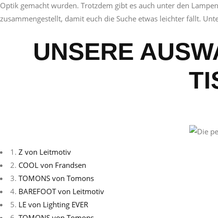
Optik gemacht wurden. Trotzdem gibt es auch unter den Lampen 
zusammengestellt, damit euch die Suche etwas leichter fällt. Unte
UNSERE AUSWA
T
1.
Z von Leitmotiv
2.
COOL von Frandsen
3.
TOMONS von Tomons
4.
BAREFOOT von Leitmotiv
5.
LE von Lighting EVER
6.
TOMONS von Tomons