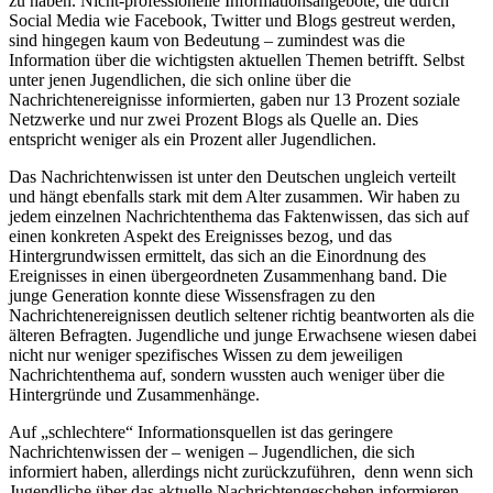
zu haben. Nicht-professionelle Informationsangebote, die durch
Social Media wie Facebook, Twitter und Blogs gestreut werden,
sind hingegen kaum von Bedeutung – zumindest was die
Information über die wichtigsten aktuellen Themen betrifft. Selbst
unter jenen Jugendlichen, die sich online über die
Nachrichtenereignisse informierten, gaben nur 13 Prozent soziale
Netzwerke und nur zwei Prozent Blogs als Quelle an. Dies
entspricht weniger als ein Prozent aller Jugendlichen.
Das Nachrichtenwissen ist unter den Deutschen ungleich verteilt
und hängt ebenfalls stark mit dem Alter zusammen. Wir haben zu
jedem einzelnen Nachrichtenthema das Faktenwissen, das sich auf
einen konkreten Aspekt des Ereignisses bezog, und das
Hintergrundwissen ermittelt, das sich an die Einordnung des
Ereignisses in einen übergeordneten Zusammenhang band. Die
junge Generation konnte diese Wissensfragen zu den
Nachrichtenereignissen deutlich seltener richtig beantworten als die
älteren Befragten. Jugendliche und junge Erwachsene wiesen dabei
nicht nur weniger spezifisches Wissen zu dem jeweiligen
Nachrichtenthema auf, sondern wussten auch weniger über die
Hintergründe und Zusammenhänge.
Auf „schlechtere“ Informationsquellen ist das geringere
Nachrichtenwissen der – wenigen – Jugendlichen, die sich
informiert haben, allerdings nicht zurückzuführen, denn wenn sich
Jugendliche über das aktuelle Nachrichtengeschehen informieren,