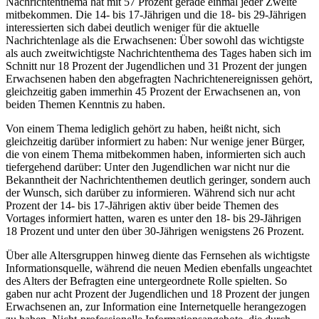
Nachrichtenthema hat mit 57 Prozent gerade einmal jeder Zweite
mitbekommen. Die 14- bis 17-Jährigen und die 18- bis 29-Jährigen
interessierten sich dabei deutlich weniger für die aktuelle
Nachrichtenlage als die Erwachsenen: Über sowohl das wichtigste
als auch zweitwichtigste Nachrichtenthema des Tages haben sich im
Schnitt nur 18 Prozent der Jugendlichen und 31 Prozent der jungen
Erwachsenen haben den abgefragten Nachrichtenereignissen gehört,
gleichzeitig gaben immerhin 45 Prozent der Erwachsenen an, von
beiden Themen Kenntnis zu haben.
Von einem Thema lediglich gehört zu haben, heißt nicht, sich
gleichzeitig darüber informiert zu haben: Nur wenige jener Bürger,
die von einem Thema mitbekommen haben, informierten sich auch
tiefergehend darüber: Unter den Jugendlichen war nicht nur die
Bekanntheit der Nachrichtenthemen deutlich geringer, sondern auch
der Wunsch, sich darüber zu informieren. Während sich nur acht
Prozent der 14- bis 17-Jährigen aktiv über beide Themen des
Vortages informiert hatten, waren es unter den 18- bis 29-Jährigen
18 Prozent und unter den über 30-Jährigen wenigstens 26 Prozent.
Über alle Altersgruppen hinweg diente das Fernsehen als wichtigste
Informationsquelle, während die neuen Medien ebenfalls ungeachtet
des Alters der Befragten eine untergeordnete Rolle spielten. So
gaben nur acht Prozent der Jugendlichen und 18 Prozent der jungen
Erwachsenen an, zur Information eine Internetquelle herangezogen