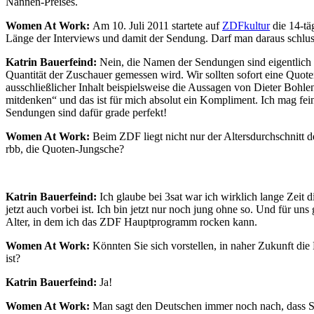
Nannen-Preises.
Women At Work:
Am 10. Juli 2011 startete auf
ZDFkultur
die 14-tä
Länge der Interviews und damit der Sendung. Darf man daraus schlussf
Katrin Bauerfeind:
Nein, die Namen der Sendungen sind eigentlich n
Quantität der Zuschauer gemessen wird. Wir sollten sofort eine Quo
ausschließlicher Inhalt beispielsweise die Aussagen von Dieter Bohlen 
mitdenken“ und das ist für mich absolut ein Kompliment. Ich mag fei
Sendungen sind dafür grade perfekt!
Women At Work:
Beim ZDF liegt nicht nur der Altersdurchschnitt
rbb, die Quoten-Jungsche?
Katrin Bauerfeind:
Ich glaube bei 3sat war ich wirklich lange Zeit 
jetzt auch vorbei ist. Ich bin jetzt nur noch jung ohne so. Und für uns
Alter, in dem ich das ZDF Hauptprogramm rocken kann.
Women At Work:
Könnten Sie sich vorstellen, in naher Zukunft di
ist?
Katrin Bauerfeind:
Ja!
Women At Work:
Man sagt den Deutschen immer noch nach, dass Si