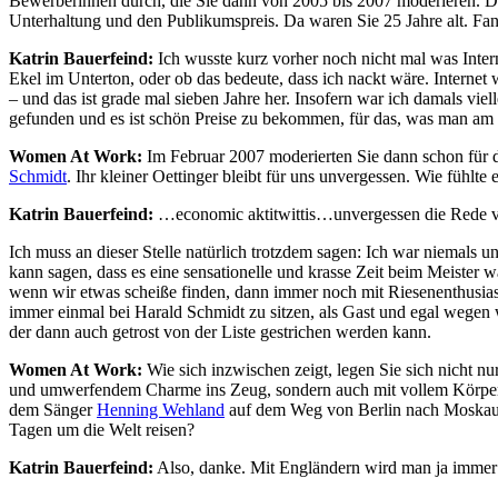
Bewerberinnen durch, die Sie dann von 2005 bis 2007 moderieren. 
Unterhaltung und den Publikumspreis. Da waren Sie 25 Jahre alt. Fan
Katrin Bauerfeind:
Ich wusste kurz vorher noch nicht mal was Inter
Ekel im Unterton, oder ob das bedeute, dass ich nackt wäre. Interne
– und das ist grade mal sieben Jahre her. Insofern war ich damals vi
gefunden und es ist schön Preise zu bekommen, für das, was man am l
Women At Work:
Im Februar 2007 moderierten Sie dann schon für
Schmidt
. Ihr kleiner Oettinger bleibt für uns unvergessen. Wie fühlte 
Katrin Bauerfeind:
…economic aktitwittis…unvergessen die Rede v
Ich muss an dieser Stelle natürlich trotzdem sagen: Ich war niemals un
kann sagen, dass es eine sensationelle und krasse Zeit beim Meister w
wenn wir etwas scheiße finden, dann immer noch mit Riesenenthusias
immer einmal bei Harald Schmidt zu sitzen, als Gast und egal wegen 
der dann auch getrost von der Liste gestrichen werden kann.
Women At Work:
Wie sich inzwischen zeigt, legen Sie sich nicht n
und umwerfendem Charme ins Zeug, sondern auch mit vollem Körpere
dem Sänger
Henning Wehland
auf dem Weg von Berlin nach Moskau. I
Tagen um die Welt reisen?
Katrin Bauerfeind:
Also, danke. Mit Engländern wird man ja immer