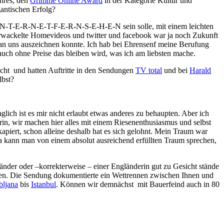
hres, den
Grimme Online Award
in der Kategorie Kultur und
gantischen Erfolg?
e I-N-T-E-R-N-E-T-F-E-R-N-S-E-H-E-N sein solle, mit einem leichten
 verwackelte Homevideos und twitter und facebook war ja noch Zukunft
 man uns auszeichnen konnte. Ich hab bei Ehrensenf meine Berufung
uch ohne Preise das bleiben wird, was ich am liebsten mache.
richt und hatten Auftritte in den Sendungen
TV total
und bei
Harald
lbst?
glich ist es mir nicht erlaubt etwas anderes zu behaupten. Aber ich
trin, wir machen hier alles mit einem Riesenenthusiasmus und selbst
iert, schon alleine deshalb hat es sich gelohnt. Mein Traum war
da kann man von einem absolut ausreichend erfüllten Traum sprechen,
länder oder –korrekterweise – einer Engländerin gut zu Gesicht stände
en. Die Sendung dokumentierte ein Wettrennen zwischen Ihnen und
bljana
bis
Istanbul
. Können wir demnächst mit Bauerfeind auch in 80