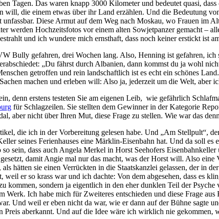
ben Tagen. Das waren knapp 3000 Kilometer und bedeutet quasi, dass d
 will, die einem etwas über ihr Land erzählen. Und die Bedeutung von 
 ist unfassbar. Diese Armut auf dem Weg nach Moskau, wo Frauen im A
iter werden Hochzeitsfotos vor einem alten Sowjetpanzer gemacht – a
rahlt und ich wundere mich ernsthaft, dass noch keiner erstickt ist 
Bully gefahren, drei Wochen lang. Also, Henning ist gefahren, ich saß
verabschiedet: „Du fährst durch Albanien, dann kommst du ja wohl nic
nschen getroffen und rein landschaftlich ist es echt ein schönes Land. E
achen machen und erleben will: Also ja, jederzeit um die Welt, aber ich
 sein, denn erstens testeten Sie am eigenen Leib, wie gefährlich Schl
burg
für Schlagzeilen. Sie stellten dem Gewinner in der Kategorie Repor
al, aber nicht über Ihren Mut, diese Frage zu stellen. Wie war das de
kel, die ich in der Vorbereitung gelesen habe. Und „Am Stellpult“, der 
Keller seines Ferienhauses eine Märklin-Eisenbahn hat. Und da soll es
o so sein, dass auch Angela Merkel in Horst Seehofers Eisenbahnkeller u
ok gesetzt, damit Angie mal nur das macht, was der Horst will. Also ei
als hätten sie einen Verrückten in die Staatskanzlei gelassen, der in d
t, weil er so krass war und ich dachte: Von dem abgesehen, dass es klin
ler zu kommen, sondern ja eigentlich in den eher dunklen Teil der Psyc
am Werk. Ich habe mich für Zweiteres entschieden und diese Frage aus Re
war. Und weil er eben nicht da war, wie er dann auf der Bühne sagte und
en Preis aberkannt. Und auf die Idee wäre ich wirklich nie gekommen, we