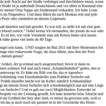
u jede Nacht auf der Straße verbringst und durchfahren musst, wenn
Straße ist ja außerhalb Deutschlands und vor allem in Russland eine
lter meiner Oma Suppe am Straßenrand verkaufen. Ich habe Leute
lles im Nirgendwo. Und dann fährst du nach Moskau rein und jede
am Protz oder zumindest an diesem Gegensatz.
 daneben und hab geredet. Es war toll, so stelle ich mir eine gute
ht lebend zurück.“ Dabei kenne ich niemanden, der jemals da war oder
s ist irre, wie viele Vorurteile man mit Reisen hinter sich lassen
 hätte gerne viel mehr als 80 Tage.
afmangel sein kann, UND sorgten im Mai 2011 mit Ihrer Moderation bei
tage eine entlarvende Frage, die dazu führte, dass ihm der Preis
nn damals genau?
Artikel, der ja erstmal auch ausgezeichnet, bevor er dann re-
 einen schönen Teil und auch einen „Schattenbahnhof“ geben, den er
nterwegs ist. Er hätte ein Bild von ihr, das er irgendwo
ne Verbindung vom Eisenbahnkeller zum Politiker Seehofer mit
er Politik dasselbe macht wie im Keller, nämlich Schikanepläne
gt als müsste Horst Seehofer sich schnellstmöglich mal auf eine Liege
he von Seehofer? Und es gab nur zwei Möglichkeiten: Entweder ist
spekt vor der Leistung gestellt. Ich hatte keinerlei böse Absicht und
 ein Großteil der Jury aber fand, er müsse da gewesen sein, weil es
il das ja auch noch nie passiert ist in der Geschichte des Henri-