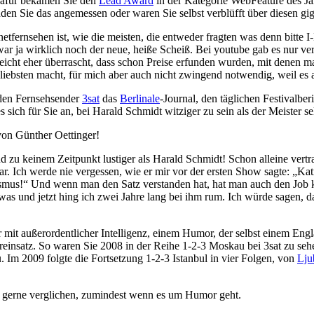
Dafür bekamen Sie den
Lead Award
in der Kategorie WebFeature des Ja
den Sie das angemessen oder waren Sie selbst verblüfft über diesen gi
netfernsehen ist, wie die meisten, die entweder fragten was denn bitt
t war ja wirklich noch der neue, heiße Scheiß. Bei youtube gab es nur
elleicht eher überrascht, dass schon Preise erfunden wurden, mit denen
iebsten macht, für mich aber auch nicht zwingend notwendig, weil es a
 den Fernsehsender
3sat
das
Berlinale
-Journal, den täglichen Festivalbe
es sich für Sie an, bei Harald Schmidt witziger zu sein als der Meister se
on Günther Oettinger!
d zu keinem Zeitpunkt lustiger als Harald Schmidt! Schon alleine vertra
ar. Ich werde nie vergessen, wie er mir vor der ersten Show sagte: „Ka
mus!“ Und wenn man den Satz verstanden hat, hat man auch den Job kap
was und jetzt hing ich zwei Jahre lang bei ihm rum. Ich würde sagen, 
ur mit außerordentlicher Intelligenz, einem Humor, der selbst einem Eng
insatz. So waren Sie 2008 in der Reihe 1-2-3 Moskau bei 3sat zu seh
m 2009 folgte die Fortsetzung 1-2-3 Istanbul in vier Folgen, von
Lju
 gerne verglichen, zumindest wenn es um Humor geht.