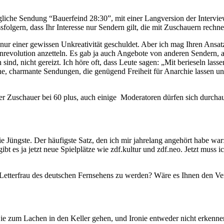
gliche Sendung “Bauerfeind 28:30”, mit einer Langversion der Interviews
olgern, dass Ihr Interesse nur Sendern gilt, die mit Zuschauern rechne
ur einer gewissen Unkreativität geschuldet. Aber ich mag Ihren Ansatz,
tenrevolution anzetteln. Es gab ja auch Angebote von anderen Sendern
sind, nicht gereizt. Ich höre oft, dass Leute sagen: „Mit berieseln lass
ne, charmante Sendungen, die genügend Freiheit für Anarchie lassen u
 der Zuschauer bei 60 plus, auch einige Moderatoren dürfen sich durc
die Jüngste. Der häufigste Satz, den ich mir jahrelang angehört habe w
 gibt es ja jetzt neue Spielplätze wie zdf.kultur und zdf.neo. Jetzt mus
e Letterfrau des deutschen Fernsehens zu werden? Wäre es Ihnen den Ve
e zum Lachen in den Keller gehen, und Ironie entweder nicht erkenne