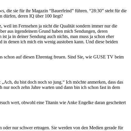
, die sie für ihr Magazin “Bauerfeind” führen. “28:30” steht für die
n dürfen, deren IQ über 100 liegt?
 weil im Fernsehen ja nicht die Qualität sondern immer nur die
, aber aus irgendeinem Grund haben mich Sendungen, deren
en ist ja in deiner Sendung auch nichts, man muss ja schon eher
nd in denen ich mich ein wenig austoben kann. Und diese beiden
haus schon auf diesen Ehrentag freuen. Sind Sie, wie GUSE TV beim
ar: „Ach, du bist doch noch so jung.“ Ich möchte anmerken, dass das
s ich nur noch zehn Jahre warten und dann bin ich schon fast in dem
rsuch wert, obwohl eine Titanin wie Anke Engelke daran gescheitert
n oder nur schwer ertragen. Sie werden von den Medien gerade für