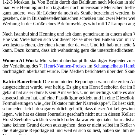
1-2-3 Moskau, ja. Von Berlin durch das Baltikum nach Moskau in sie
man wie Henning und ich tagsüber noch interessante Menschen treffen
ganz andere, was für Löcher da noch als Straße bezeichnet werden,
gesehen, die in Bushaltestellenhäuschen scheißen und zwei Meter we
Werbung in der Größe eines Briefumschlags wird mit 17 Lampen angest
Nach Istanbul sind Henning und ich dann gemeinsam in einem alten VW 
Ehe vor. Viele haben sich vor dieser Reise über den Balkan von mir 
wenigstens einen, der einen kennt der da war. Und ich hab nur nette Me
kann. Dazu kommt, dass ich wahnsinnig gern die unterschiedlichsten S
Women At Work:
Mut scheint überhaupt Ihr ständiger Begleiter zu
der Verleihung des 7.
Henri-Nannen-Preises
im
Schauspielhaus Ham
nachträglich aberkannt wurde. Die Medien berichteten über den Skand
Katrin Bauerfeind:
Die nominierten Reportagen waren die ersten Arti
ausgezeichnet wurde, war heftig. Es ging um Horst Seehofer, der im 
gebaut hat als er damals sein Amt verlor. Und neuerdings sollte es als
ausgeschnitten hat, auf eine Plastikfigur geklebt und in eine Diesell
Formulierungen wie „der Diktator mit der Narrenkappe“. Es liest sich, 
schmieden. Ich hab sogar wirklich gehofft, dass dieser Artikel gewinn
legen, wie hat es dieser Journalist geschafft nicht nur in diesen Kel
Horst Seehofer wirklich verrückt oder da war ein genialer Journalist 
hatte keinen Grund davon auszugehen, dass er nicht selbst im Keller 
die Kategorie Reportage ist und weil es sich so liest, haben sie ihm d