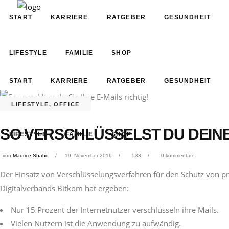
START
KARRIERE
RATGEBER
GESUNDHEIT
LIFESTYLE
FAMILIE
SHOP
START
KARRIERE
RATGEBER
GESUNDHEIT
LIFESTYLE
,
OFFICE
SO VERSCHLÜSSELST DU DEINE 
LIFESTYLE
FAMILIE
SHOP
von
Maurice Shahd
19. November 2016
533
0 kommentare
Der Einsatz von Verschlüsselungsverfahren für den Schutz von p
Digitalverbands Bitkom hat ergeben:
Nur 15 Prozent der Internetnutzer verschlüsseln ihre Mails.
Vielen Nutzern ist die Anwendung zu aufwändig.