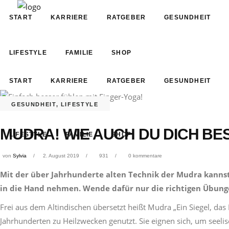
START
KARRIERE
RATGEBER
GESUNDHEIT
LIFESTYLE
FAMILIE
SHOP
START
KARRIERE
RATGEBER
GESUNDHEIT
GESUNDHEIT
,
LIFESTYLE
MUDRA! WIE AUCH DU DICH BE
LIFESTYLE
FAMILIE
SHOP
von
Sylvia
2. August 2019
931
0 kommentare
Mit der über Jahrhunderte alten Technik der Mudra kannst 
in die Hand nehmen. Wende dafür nur die richtigen Übunge
Frei aus dem Altindischen übersetzt heißt Mudra „Ein Siegel, das
Jahrhunderten zu Heilzwecken genutzt. Sie eignen sich, um seeli