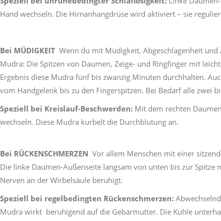
Speziell bei unruhebedingter Schlaflosigkeit:
Linke Daumen-In
Hand wechseln. Die Hirnanhangdrüse wird aktiviert – sie regulie
Bei MÜDIGKEIT
Wenn du mit Müdigkeit, Abgeschlagenheit und A
Mudra: Die Spitzen von Daumen, Zeige- und Ringfinger mit leicht
Ergebnis diese Mudra fünf bis zwanzig Minuten durchhalten. Auc
vom Handgelenk bis zu den Fingerspitzen. Bei Bedarf alle zwei b
Speziell bei Kreislauf-Beschwerden:
Mit dem rechten Daumen i
wechseln. Diese Mudra kurbelt die Durchblutung an.
Bei
RÜCKENSCHMERZEN
Vor allem Menschen mit einer sitzen
Die linke Daumen-Außenseite langsam von unten bis zur Spitze
Nerven an der Wirbelsäule beruhigt.
Speziell bei regelbedingten Rückenschmerzen:
Abwechselnd u
Mudra wirkt beruhigend auf die Gebärmutter. Die Kuhle unterhalb