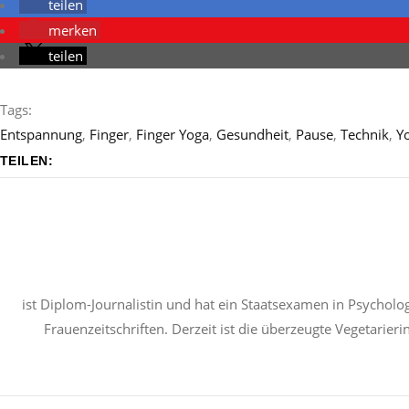
teilen
merken
teilen
Tags:
Entspannung
,
Finger
,
Finger Yoga
,
Gesundheit
,
Pause
,
Technik
,
Y
TEILEN:
ist Diplom-Journalistin und hat ein Staatsexamen in Psycholog
Frauenzeitschriften. Derzeit ist die überzeugte Vegetarier