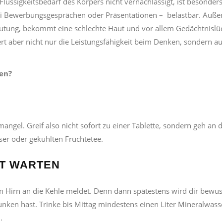
lüssigkeitsbedarf des Körpers nicht vernachlässigt, ist besonders
ei Bewerbungsgesprächen oder Präsentationen – belastbar. Auß
blutung, bekommt eine schlechte Haut und vor allem Gedächtnisl
gert aber nicht nur die Leistungsfähigkeit beim Denken, sondern a
ken?
ngel. Greif also nicht sofort zu einer Tablette, sondern geh an d
ser oder gekühlten Früchtetee.
ST WARTEN
m Hirn an die Kehle meldet. Denn dann spätestens wird dir bewus
nken hast. Trinke bis Mittag mindestens einen Liter Mineralwass
.