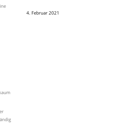
ine
4. Februar 2021
 kaum
er
tändig