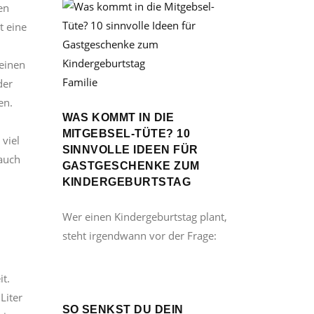
en
t eine
 einen
Familie
der
en.
WAS KOMMT IN DIE
MITGEBSEL-TÜTE? 10
viel
SINNVOLLE IDEEN FÜR
 auch
GASTGESCHENKE ZUM
KINDERGEBURTSTAG
Wer einen Kindergeburtstag plant,
steht irgendwann vor der Frage:
it.
Liter
SO SENKST DU DEIN