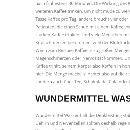
nach frühestens 30 Minuten. Die Wirkung des K
weiteren Kaffee trinken, um nicht müde zu werde
Tasse Kaffee pro Tag, andere braucht vier oder
Patienten, die einen Schub mit einem Kaffee v
starken Kaffee trinken. Und viele Menschen mi
Kopfschmerzen bekommen, weil der Blutdruck z
Wenn zum Beispiel Kaffee in zu großen Mengen 
Magenschmerzen oder Nervosität kommen. Und 
Kaffee trinkt, seinem Körper also Koffein in ho
hier: Die Menge macht´s! Achtet also auf die ric
sondern auch über Tee, Schokolade, Cola oder 
WUNDERMITTEL WA
Wundermittel Wasser hält die Denkleistung stab
Gehirn und Nervenzellen sollten deshalb regelm