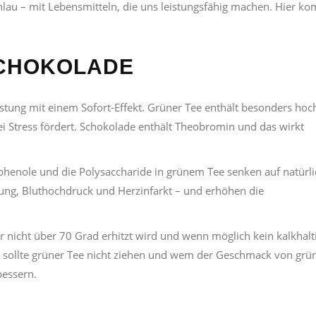
chlau – mit Lebensmitteln, die uns leistungsfähig machen. Hier 
SCHOKOLADE
stung mit einem Sofort-Effekt. Grüner Tee enthält besonders hoc
ei Stress fördert. Schokolade enthält Theobromin und das wirkt
phenole und die Polysaccharide in grünem Tee senken auf natürl
kung, Bluthochdruck und Herzinfarkt – und erhöhen die
er nicht über 70 Grad erhitzt wird und wenn möglich kein kalkhalt
 sollte grüner Tee nicht ziehen und wem der Geschmack von gr
bessern.