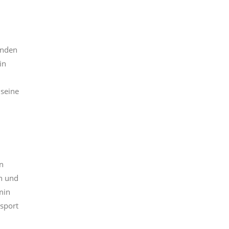
inden
in
 seine
n
en und
min
nsport