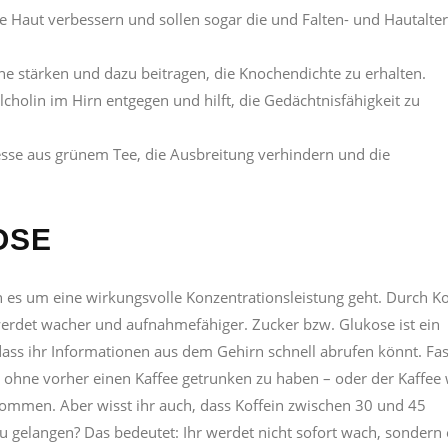
e Haut verbessern und sollen sogar die und Falten- und Hautalte
ne stärken und dazu beitragen, die Knochendichte zu erhalten.
cholin im Hirn entgegen und hilft, die Gedächtnisfähigkeit zu
sse aus grünem Tee, die Ausbreitung verhindern und die
OSE
 es um eine wirkungsvolle Konzentrationsleistung geht. Durch Ko
werdet wacher und aufnahmefähiger. Zucker bzw. Glukose ist ein
dass ihr Informationen aus dem Gehirn schnell abrufen könnt. Fas
ohne vorher einen Kaffee getrunken zu haben – oder der Kaffee 
nommen. Aber wisst ihr auch, dass Koffein zwischen 30 und 45
zu gelangen? Das bedeutet: Ihr werdet nicht sofort wach, sondern 