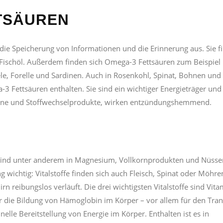
TSÄUREN
f die Speicherung von Informationen und die Erinnerung aus. Sie f
d Fischöl. Außerdem finden sich Omega-3 Fettsäuren zum Beispiel 
ele, Forelle und Sardinen. Auch in Rosenkohl, Spinat, Bohnen und
Fettsäuren enthalten. Sie sind ein wichtiger Energieträger und
one und Stoffwechselprodukte, wirken entzündungshemmend.
Sie sind unter anderem in Magnesium, Vollkornprodukten und Nüsse
ng wichtig: Vitalstoffe finden sich auch Fleisch, Spinat oder Möhr
rn reibungslos verläuft. Die drei wichtigsten Vitalstoffe sind Vita
ür die Bildung von Hämoglobin im Körper – vor allem für den Tra
nelle Bereitstellung von Energie im Körper. Enthalten ist es in