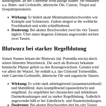
dunkelgrüne, an der Unterseite weiß-pilzige Blätter. Sie enthalten
u.a. Bitter- und Gerbstoffe, ätherische Öle, Cineon, Thujol und
Sesquiterpensäuren.
Wirkung:
Er lindert akute Mentruationsbeschwerden wie
Krämpfe und Schmerzen. Zudem steigert er die weibliche
Fruchtbarkeit und wirkt schlaffördernd.
Dosierung:
Bei akuten Beschwerden zwei bis vier Tassen
täglich. Über einen längeren Zeitraum angewendet reichen
zwei Tassen.
Blutwurz bei starker Regelblutung
Seinen Namen bekam der Blutwurz (lat. Potentilla erecta) durch
seinen blutroten Wurzelstock. Die auch als Rotwurz bekannte
heimische Pflanze gehört zu den Rosengewächsen. Genutzt wird
vor allem die Wurzel. Sie enthält u.a. das Glykosid Tormentillin,
viele Catechin-Gerbstoffe, ätherische Öle und organische Säuren.
Wirkung:
Er wirkt stark adstringierend (zusammenziehend)
und blutstillend, dazu krampflösend (spasnolytisch) und
entgiftend. Zu empfehlen bei chronischen und infektiösen
Darmerkrankungen und zu starker Regelblutung. Äußerlich
angewendet hilft er bei Zahnfleisch- und Hautentzündungen.
Dosierung:
Bei akuten Beschwerden drei bis vier Tassen