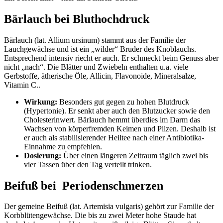
Bärlauch bei Bluthochdruck
Bärlauch (lat. Allium ursinum) stammt aus der Familie der
Lauchgewächse und ist ein „wilder“ Bruder des Knoblauchs.
Entsprechend intensiv riecht er auch. Er schmeckt beim Genuss aber
nicht „nach“. Die Blätter und Zwiebeln enthalten u.a. viele
Gerbstoffe, ätherische Öle, Allicin, Flavonoide, Mineralsalze,
Vitamin C..
Wirkung:
Besonders gut gegen zu hohen Blutdruck
(Hypertonie). Er senkt aber auch den Blutzucker sowie den
Cholesterinwert. Bärlauch hemmt überdies im Darm das
Wachsen von körperfremden Keimen und Pilzen. Deshalb ist
er auch als stabilisierender Heiltee nach einer Antibiotika-
Einnahme zu empfehlen.
Dosierung:
Über einen längeren Zeitraum täglich zwei bis
vier Tassen über den Tag verteilt trinken.
Beifuß bei Periodenschmerzen
Der gemeine Beifuß (lat. Artemisia vulgaris) gehört zur Familie der
Korbblütengewächse. Die bis zu zwei Meter hohe Staude hat