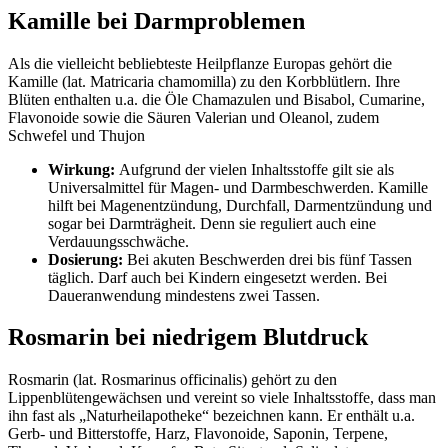
Kamille bei Darmproblemen
Als die vielleicht bebliebteste Heilpflanze Europas gehört die
Kamille (lat. Matricaria chamomilla) zu den Korbblütlern. Ihre
Blüten enthalten u.a. die Öle Chamazulen und Bisabol, Cumarine,
Flavonoide sowie die Säuren Valerian und Oleanol, zudem
Schwefel und Thujon
Wirkung:
Aufgrund der vielen Inhaltsstoffe gilt sie als
Universalmittel für Magen- und Darmbeschwerden. Kamille
hilft bei Magenentzündung, Durchfall, Darmentzündung und
sogar bei Darmträgheit. Denn sie reguliert auch eine
Verdauungsschwäche.
Dosierung:
Bei akuten Beschwerden drei bis fünf Tassen
täglich. Darf auch bei Kindern eingesetzt werden. Bei
Daueranwendung mindestens zwei Tassen.
Rosmarin bei niedrigem Blutdruck
Rosmarin (lat. Rosmarinus officinalis) gehört zu den
Lippenblütengewächsen und vereint so viele Inhaltsstoffe, dass man
ihn fast als „Naturheilapotheke“ bezeichnen kann. Er enthält u.a.
Gerb- und Bitterstoffe, Harz, Flavonoide, Saponin, Terpene,