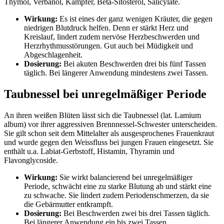
Thymol, Verbanol, Kampfer, Beta-Sitosterol, Salicylate.
Wirkung:
Es ist eines der ganz wenigen Kräuter, die gegen
niedrigen Blutdruck helfen. Denn er stärkt Herz und
Kreislauf, lindert zudem nervöse Herzbeschwerden und
Herzrhythmusstörungen. Gut auch bei Müdigkeit und
Abgeschlagenheit.
Dosierung:
Bei akuten Beschwerden drei bis fünf Tassen
täglich. Bei längerer Anwendung mindestens zwei Tassen.
Taubnessel bei unregelmäßiger Periode
An ihren weißen Blüten lässt sich die Taubnessel (lat. Lamium
album) vor ihrer aggressiven Brennnessel-Schwester unterscheiden.
Sie gilt schon seit dem Mittelalter als ausgesprochenes Frauenkraut
und wurde gegen den Weissfluss bei jungen Frauen eingesetzt. Sie
enthält u.a. Labiat-Gerbstoff, Histamin, Thyramin und
Flavonglycoside.
Wirkung:
Sie wirkt balancierend bei unregelmäßiger
Periode, schwächt eine zu starke Blutung ab und stärkt eine
zu schwache. Sie lindert zudem Periodenschmerzen, da sie
die Gebärmutter entkrampft.
Dosierung:
Bei Beschwerden zwei bis drei Tassen täglich.
Bei längerer Anwendung ein bis zwei Tassen.