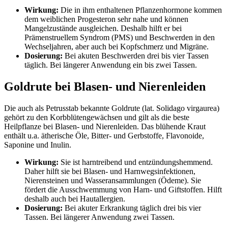
Wirkung:
Die in ihm enthaltenen Pflanzenhormone kommen
dem weiblichen Progesteron sehr nahe und können
Mangelzustände ausgleichen. Deshalb hilft er bei
Prämenstruellem Syndrom (PMS) und Beschwerden in den
Wechseljahren, aber auch bei Kopfschmerz und Migräne.
Dosierung:
Bei akuten Beschwerden drei bis vier Tassen
täglich. Bei längerer Anwendung ein bis zwei Tassen.
Goldrute bei Blasen- und Nierenleiden
Die auch als Petrusstab bekannte Goldrute (lat. Solidago virgaurea)
gehört zu den Korbblütengewächsen und gilt als die beste
Heilpflanze bei Blasen- und Nierenleiden. Das blühende Kraut
enthält u.a. ätherische Öle, Bitter- und Gerbstoffe, Flavonoide,
Saponine und Inulin.
Wirkung:
Sie ist harntreibend und entzündungshemmend.
Daher hilft sie bei Blasen- und Harnwegsinfektionen,
Nierensteinen und Wasseransammlungen (Ödeme). Sie
fördert die Ausschwemmung von Harn- und Giftstoffen. Hilft
deshalb auch bei Hautallergien.
Dosierung:
Bei akuter Erkrankung täglich drei bis vier
Tassen. Bei längerer Anwendung zwei Tassen.