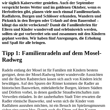
wir täglich Kaiserwetter genießen. Auch der September
verspricht bestes Wetter und im goldenen Oktober, wenn es
Herbstferien gibt, planen viele noch einmal Familienurlaub.
Radfahren, Burgen und Schlösser erkunden, Wandern und
Picknick in den Bergen oder Urlaub auf dem Bauernhof –
klingt das nicht verlockend? Damit die Familienferien für
Eltern und Kinder wundervoll und erlebnisreich werden,
sollten sie gut vorbereitet sein und zusammen mit den Kindern
geplant werden. Wir haben fünf Anregungen, die Erholung
und Spaß für alle bringen.
Tipp 1: Familienradeln auf dem Mosel-
Radweg
Radeln entlang der Mosel ist für Familien mit Kindern bestens
geeignet, denn der Mosel-Radweg bietet wundervolle Aussichten
und die flachen Radstrecken lassen sich auch von Kindern leicht
bewältigen. Auf den Spuren der Römer kommen die Radler an
historischen Bauwerken, mittelalterliche Burgen, kleinen Städten
und Dörfern vorbei, in denen gastliche Straußwirtschaften zum
Verweilen einladen. In der zauberhaften Stadt Trier erwarten die
Radler römische Bauwerke, und wenn sich die Kinder vom
Radfahren ausruhen möchten, ist ein Besuch im Spielzeugmuseum
sicher eine super Idee. Damit auch die Eltern auf ihre Kosten