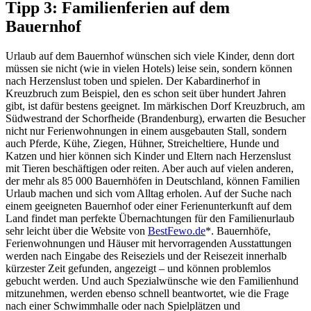
Tipp 3: Familienferien auf dem
Bauernhof
Urlaub auf dem Bauernhof wünschen sich viele Kinder, denn dort
müssen sie nicht (wie in vielen Hotels) leise sein, sondern können
nach Herzenslust toben und spielen. Der Kabardinerhof in
Kreuzbruch zum Beispiel, den es schon seit über hundert Jahren
gibt, ist dafür bestens geeignet. Im märkischen Dorf Kreuzbruch, am
Südwestrand der Schorfheide (Brandenburg), erwarten die Besucher
nicht nur Ferienwohnungen in einem ausgebauten Stall, sondern
auch Pferde, Kühe, Ziegen, Hühner, Streicheltiere, Hunde und
Katzen und hier können sich Kinder und Eltern nach Herzenslust
mit Tieren beschäftigen oder reiten. Aber auch auf vielen anderen,
der mehr als 85 000 Bauernhöfen in Deutschland, können Familien
Urlaub machen und sich vom Alltag erholen. Auf der Suche nach
einem geeigneten Bauernhof oder einer Ferienunterkunft auf dem
Land findet man perfekte Übernachtungen für den Familienurlaub
sehr leicht über die Website von
BestFewo.de
*. Bauernhöfe,
Ferienwohnungen und Häuser mit hervorragenden Ausstattungen
werden nach Eingabe des Reiseziels und der Reisezeit innerhalb
kürzester Zeit gefunden, angezeigt – und können problemlos
gebucht werden. Und auch Spezialwünsche wie den Familienhund
mitzunehmen, werden ebenso schnell beantwortet, wie die Frage
nach einer Schwimmhalle oder nach Spielplätzen und