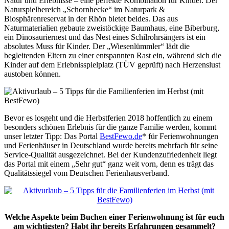
Natur und Erlebnisse – eine perfekte Kombination für Kinder. Der
Naturspielbereich „Schornhecke“ im Naturpark &
Biosphärenreservat in der Rhön bietet beides. Das aus
Naturmaterialien gebaute zweistöckige Baumhaus, eine Biberburg,
ein Dinosauriernest und das Nest eines Schilrohrsängers ist ein
absolutes Muss für Kinder. Der „Wiesenlümmler“ lädt die
begleitenden Eltern zu einer entspannten Rast ein, während sich die
Kinder auf dem Erlebnisspielplatz (TÜV geprüft) nach Herzenslust
austoben können.
Bevor es losgeht und die Herbstferien 2018 hoffentlich zu einem
besonders schönen Erlebnis für die ganze Familie werden, kommt
unser letzter Tipp: Das Portal
BestFewo.de
* für Ferienwohnungen
und Ferienhäuser in Deutschland wurde bereits mehrfach für seine
Service-Qualität ausgezeichnet. Bei der Kundenzufriedenheit liegt
das Portal mit einem „Sehr gut“ ganz weit vorn, denn es trägt das
Qualitätssiegel vom Deutschen Ferienhausverband.
Welche Aspekte beim Buchen einer Ferienwohnung ist für euch
am wichtigsten? Habt ihr bereits Erfahrungen gesammelt?