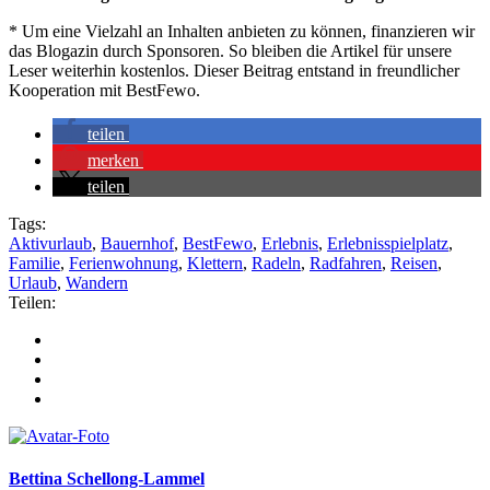
* Um eine Vielzahl an Inhalten anbieten zu können, finanzieren wir
das Blogazin durch Sponsoren. So bleiben die Artikel für unsere
Leser weiterhin kostenlos. Dieser Beitrag entstand in freundlicher
Kooperation mit BestFewo.
teilen
merken
teilen
Tags:
Aktivurlaub
,
Bauernhof
,
BestFewo
,
Erlebnis
,
Erlebnisspielplatz
,
Familie
,
Ferienwohnung
,
Klettern
,
Radeln
,
Radfahren
,
Reisen
,
Urlaub
,
Wandern
Teilen:
Bettina Schellong-Lammel