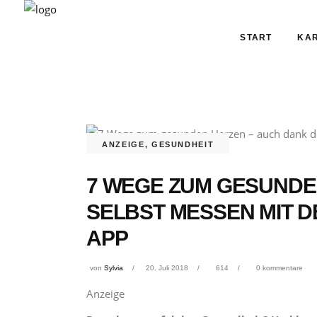
START
KAR
ANZEIGE
,
GESUNDHEIT
7 WEGE ZUM GESUNDE
SELBST MESSEN MIT 
APP
von
Sylvia
20. Juli 2018
614
0 kommentare
Anzeige