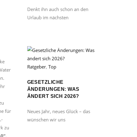
Denkt ihn auch schon an den
Urlaub im nächsten
rke
Ratgeber
,
Top
Vater
en.
GESETZLICHE
ehr
ÄNDERUNGEN: WAS
ÄNDERT SICH 2026?
zu
e für
Neues Jahr, neues Glück – das
L-
wünschen wir uns
rk zu
0“.