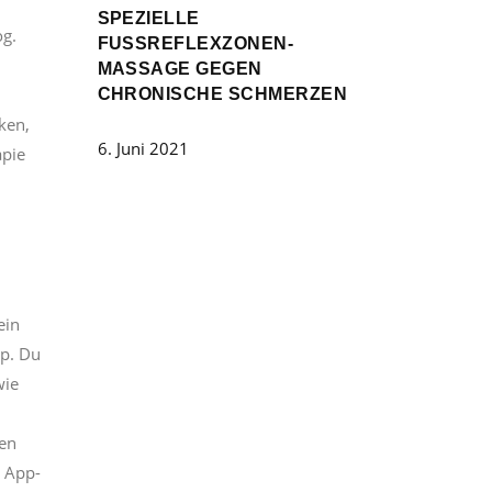
SPEZIELLE
og.
FUSSREFLEXZONEN-M
ASSAGE GEGEN C
n
HRONISCHE SCHMERZEN
ken,
6. Juni 2021
apie
ein
pp. Du
wie
nen
e App-