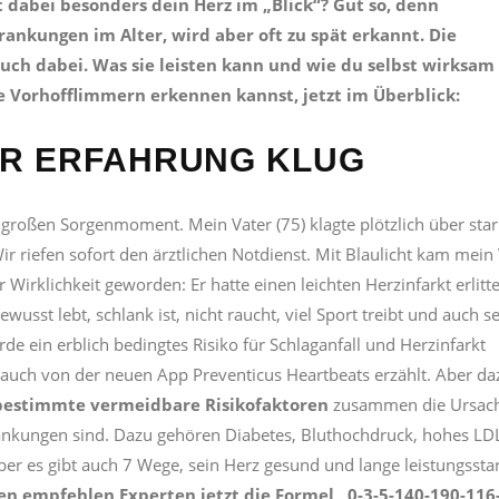
 dabei besonders dein Herz im „Blick“? Gut so, denn
rankungen im Alter, wird aber oft zu spät erkannt. Die
euch dabei.
Was sie leisten kann und wie du selbst wirksam
 Vorhofflimmern erkennen kannst, jetzt im Überblick:
ER ERFAHRUNG KLUG
 großen Sorgenmoment. Mein Vater (75) klagte plötzlich über sta
 riefen sofort den ärztlichen Notdienst. Mit Blaulicht kam mein 
r Wirklichkeit geworden: Er hatte einen leichten Herzinfarkt erlitt
sst lebt, schlank ist, nicht raucht, viel Sport treibt und auch s
e ein erblich bedingtes Risiko für Schlaganfall und Herzinfarkt
 auch von der neuen App Preventicus Heartbeats erzählt. Aber da
 bestimmte vermeidbare Risikofaktoren
zusammen die Ursach
ankungen sind. Dazu gehören Diabetes, Bluthochdruck, hohes LD
er es gibt auch 7 Wege, sein Herz gesund und lange leistungssta
n empfehlen Experten jetzt die Formel „0-3-5-140-190-116-