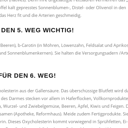
öffel kalt gepresstes Sonnenblumen-, Distel- oder Olivenöl in den
das Herz fit und die Arterien geschmeidig.
 DEN 5. WEG WICHTIG!
d Beeren), b-Carotin (in Möhren, Löwenzahn, Feldsalat und Apriko
nd Sonnenblumenkernen). Sie halten die Versorgungsadern /Arte
ÜR DEN 6. WEG!
Cholesterin aus der Gallensäure. Das überschüssige Blutfett wird 
es Darmes stecken vor allem in Haferflocken, Vollkornprodukte
h, Wurzel- und Zwiebelgemüse, Beeren, Äpfel, Kiwis und Feigen. 
lohsamen (Apotheke, Reformhaus). Meide zudem Fertigprodukte. Si
erin. Dieses Oxycholesterin kommt vorwiegend in Sprühfetten, Ei-