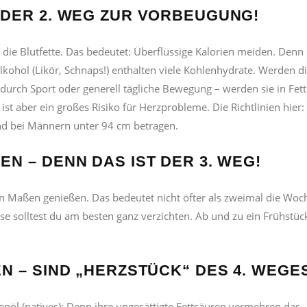
DER 2. WEG ZUR VORBEUGUNG!
ie Blutfette. Das bedeutet: Überflüssige Kalorien meiden. Denn
kohol (Likör, Schnaps!) enthalten viele Kohlenhydrate. Werden d
durch Sport oder generell tägliche Bewegung – werden sie in Fett
st aber ein großes Risiko für Herzprobleme. Die Richtlinien hier:
nd bei Männern unter 94 cm betragen.
 – DENN DAS IST DER 3. WEG!
 in Maßen genießen. Das bedeutet nicht öfter als zweimal die Woc
Käse solltest du am besten ganz verzichten. Ab und zu ein Frühstüc
 – SIND „HERZSTÜCK“ DES 4. WEGE
nöl (natives): Denn ihre ungesättigte Fettsäuren vermehren das „