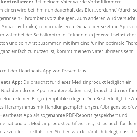
 kontrollieren:
Bei meinem Vater wurde Vorhofflimmern
um einen wird bei ihm nun dauerhaft das Blut „verdünnt“ (durch s
erinnseln (Thromben) vorzubeugen. Zum anderen wird versucht,
ntiarrhythmika) zu normalisieren. Genau hier setzt die App vo
m Vater bei der Selbstkontrolle. Er kann nun jederzeit selbst chec
en und sein Arzt zusammen mit ihm eine für ihn optimale Ther
p ganz einfach zu nutzen ist, kommt meinem Vater übrigens sehr
beats App:
Du brauchst für dieses Medizinprodukt lediglich ein
 Nachdem du die App heruntergeladen hast, brauchst du nur für 
deinen kleinen Finger (empfohlen) legen. Den Rest erledigt die A
s Herzrhythmus mit Handlungsempfehlungen. (Übrigens so oft 
 Heartbeats App als sogenannte PDF-Reports gespeichert und
g hat und als Medizinprodukt zertifiziert ist, ist sie auch für dei
 akzeptiert. In klinischen Studien wurde nämlich belegt, dass di