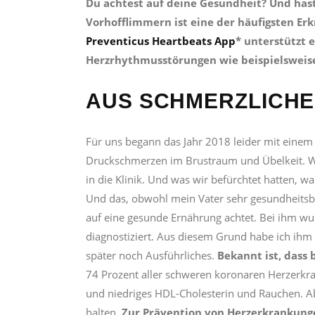
Du achtest auf deine Gesundheit? Und hast
Vorhofflimmern ist eine der häufigsten Erk
Preventicus Heartbeats App
* unterstützt 
Herzrhythmusstörungen wie beispielsweise
AUS SCHMERZLICH
Für uns begann das Jahr 2018 leider mit einem
Druckschmerzen im Brustraum und Übelkeit. Wir
in die Klinik. Und was wir befürchtet hatten, wa
Und das, obwohl mein Vater sehr gesundheitsbewu
auf eine gesunde Ernährung achtet. Bei ihm wurd
diagnostiziert. Aus diesem Grund habe ich ihm
später noch Ausführliches.
Bekannt ist, dass
74 Prozent aller schweren koronaren Herzerkr
und niedriges HDL-Cholesterin und Rauchen. Ab
halten.
Zur Prävention von Herzerkrankunge