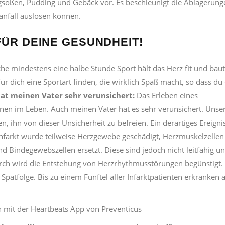
gsoßen, Pudding und Gebäck vor. Es beschleunigt die Ablagerung
anfall auslösen können.
FÜR DEINE GESUNDHEIT!
he mindestens eine halbe Stunde Sport hält das Herz fit und baut
r dich eine Sportart finden, die wirklich Spaß macht, so dass du
hat meinen Vater sehr verunsichert:
Das Erleben eines
onen im Leben. Auch meinen Vater hat es sehr verunsichert. Unse
, ihn von dieser Unsicherheit zu befreien. Ein derartiges Ereignis
nfarkt wurde teilweise Herzgewebe geschädigt, Herzmuskelzellen
 Bindegewebszellen ersetzt. Diese sind jedoch nicht leitfähig u
urch wird die Entstehung von Herzrhythmusstörungen begünstigt.
Spätfolge. Bis zu einem Fünftel aller Infarktpatienten erkranken 