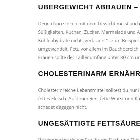
ÜBERGEWICHT ABBAUEN – 
Denn dann sinken mit dem Gewicht meist auch d
Süßigkeiten, Kuchen, Zucker, Marmelade und Al
Kohlenhydrate nicht „verbrannt“– zum Beispiel 
umgewandelt. Fett, vor allem im Bauchbereich, i
Frauen sollte der Taillenumfang unter 80 cm u
CHOLESTERINARM ERNÄHREN
Cholesterinreiche Lebensmittel solltest du nur
fettes Fleisch. Auf Innereien, fette Wurst und 
schadet dagegen nicht.
UNGESÄTTIGTE FETTSÄUREN
Bevorzuge bei deiner Ernährung Fisch und Olive