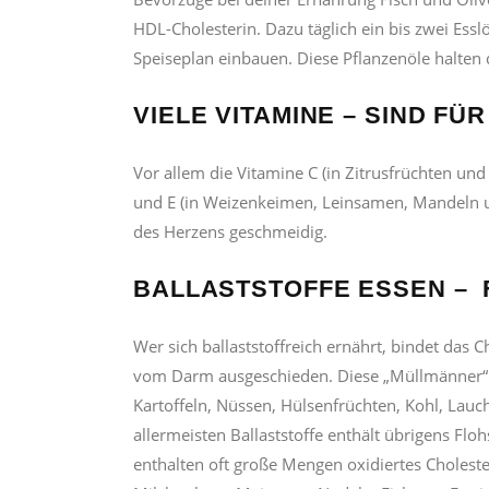
HDL-Cholesterin. Dazu täglich ein bis zwei Essl
Speiseplan einbauen. Diese Pflanzenöle halten 
VIELE VITAMINE – SIND FÜR
Vor allem die Vitamine C (in Zitrusfrüchten un
und E (in Weizenkeimen, Leinsamen, Mandeln u
des Herzens geschmeidig.
BALLASTSTOFFE ESSEN – F
Wer sich ballaststoffreich ernährt, bindet das 
vom Darm ausgeschieden. Diese „Müllmänner“ d
Kartoffeln, Nüssen, Hülsenfrüchten, Kohl, Lauc
allermeisten Ballaststoffe enthält übrigens F
enthalten oft große Mengen oxidiertes Cholest