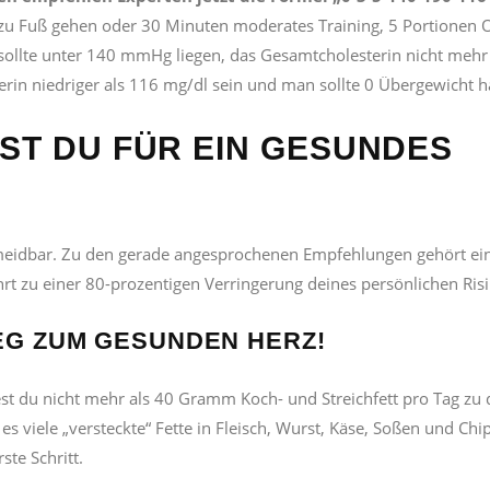
r zu Fuß gehen oder 30 Minuten moderates Training, 5 Portionen 
sollte unter 140 mmHg liegen, das Gesamtcholesterin nicht mehr 
erin niedriger als 116 mg/dl sein und man sollte 0 Übergewicht 
ST DU FÜR EIN GESUNDES
vermeidbar. Zu den gerade angesprochenen Empfehlungen gehört ei
rt zu einer 80-prozentigen Verringerung deines persönlichen Risi
EG ZUM GESUNDEN HERZ!
test du nicht mehr als 40 Gramm Koch- und Streichfett pro Tag zu 
 viele „versteckte“ Fette in Fleisch, Wurst, Käse, Soßen und Chi
ste Schritt.