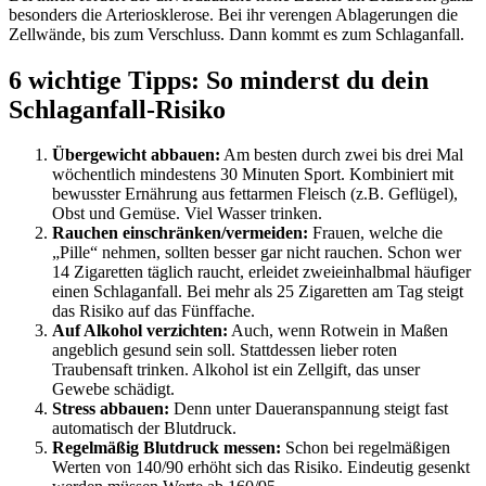
besonders die Arteriosklerose. Bei ihr verengen Ablagerungen die
Zellwände, bis zum Verschluss. Dann kommt es zum Schlaganfall.
6 wichtige Tipps: So minderst du dein
Schlaganfall-Risiko
Übergewicht abbauen:
Am besten durch zwei bis drei Mal
wöchentlich mindestens 30 Minuten Sport. Kombiniert mit
bewusster Ernährung aus fettarmen Fleisch (z.B. Geflügel),
Obst und Gemüse. Viel Wasser trinken.
Rauchen einschränken/vermeiden:
Frauen, welche die
„Pille“ nehmen, sollten besser gar nicht rauchen. Schon wer
14 Zigaretten täglich raucht, erleidet zweieinhalbmal häufiger
einen Schlaganfall. Bei mehr als 25 Zigaretten am Tag steigt
das Risiko auf das Fünffache.
Auf Alkohol verzichten:
Auch, wenn Rotwein in Maßen
angeblich gesund sein soll. Stattdessen lieber roten
Traubensaft trinken. Alkohol ist ein Zellgift, das unser
Gewebe schädigt.
Stress abbauen:
Denn unter Daueranspannung steigt fast
automatisch der Blutdruck.
Regelmäßig Blutdruck messen:
Schon bei regelmäßigen
Werten von 140/90 erhöht sich das Risiko. Eindeutig gesenkt