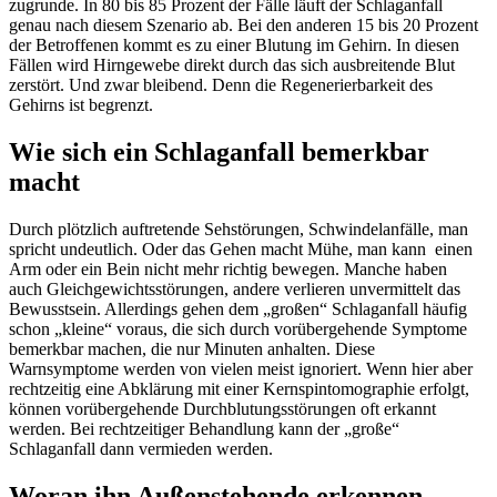
zugrunde. In 80 bis 85 Prozent der Fälle läuft der Schlaganfall
genau nach diesem Szenario ab. Bei den anderen 15 bis 20 Prozent
der Betroffenen kommt es zu einer Blutung im Gehirn. In diesen
Fällen wird Hirngewebe direkt durch das sich ausbreitende Blut
zerstört. Und zwar bleibend. Denn die Regenerierbarkeit des
Gehirns ist begrenzt.
Wie sich ein Schlaganfall bemerkbar
macht
Durch plötzlich auftretende Sehstörungen, Schwindelanfälle, man
spricht undeutlich. Oder das Gehen macht Mühe, man kann einen
Arm oder ein Bein nicht mehr richtig bewegen. Manche haben
auch Gleichgewichtsstörungen, andere verlieren unvermittelt das
Bewusstsein. Allerdings gehen dem „großen“ Schlaganfall häufig
schon „kleine“ voraus, die sich durch vorübergehende Symptome
bemerkbar machen, die nur Minuten anhalten. Diese
Warnsymptome werden von vielen meist ignoriert. Wenn hier aber
rechtzeitig eine Abklärung mit einer Kernspintomographie erfolgt,
können vorübergehende Durchblutungsstörungen oft erkannt
werden. Bei rechtzeitiger Behandlung kann der „große“
Schlaganfall dann vermieden werden.
Woran ihn Außenstehende erkennen