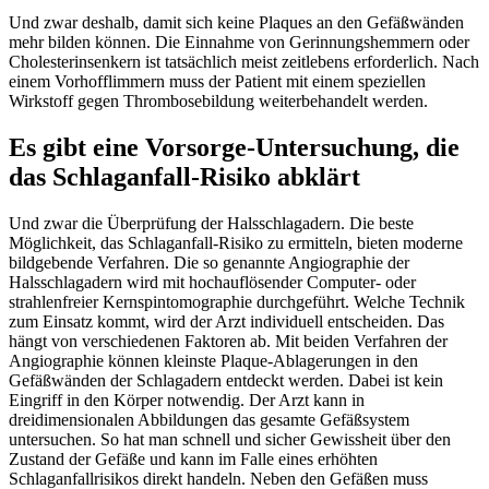
Und zwar deshalb, damit sich keine Plaques an den Gefäßwänden
mehr bilden können. Die Einnahme von Gerinnungshemmern oder
Cholesterinsenkern ist tatsächlich meist zeitlebens erforderlich. Nach
einem Vorhofflimmern muss der Patient mit einem speziellen
Wirkstoff gegen Thrombosebildung weiterbehandelt werden.
Es gibt eine Vorsorge-Untersuchung, die
das Schlaganfall-Risiko abklärt
Und zwar die Überprüfung der Halsschlagadern. Die beste
Möglichkeit, das Schlaganfall-Risiko zu ermitteln, bieten moderne
bildgebende Verfahren. Die so genannte Angiographie der
Halsschlagadern wird mit hochauflösender Computer- oder
strahlenfreier Kernspintomographie durchgeführt. Welche Technik
zum Einsatz kommt, wird der Arzt individuell entscheiden. Das
hängt von verschiedenen Faktoren ab. Mit beiden Verfahren der
Angiographie können kleinste Plaque-Ablagerungen in den
Gefäßwänden der Schlagadern entdeckt werden. Dabei ist kein
Eingriff in den Körper notwendig. Der Arzt kann in
dreidimensionalen Abbildungen das gesamte Gefäßsystem
untersuchen. So hat man schnell und sicher Gewissheit über den
Zustand der Gefäße und kann im Falle eines erhöhten
Schlaganfallrisikos direkt handeln. Neben den Gefäßen muss