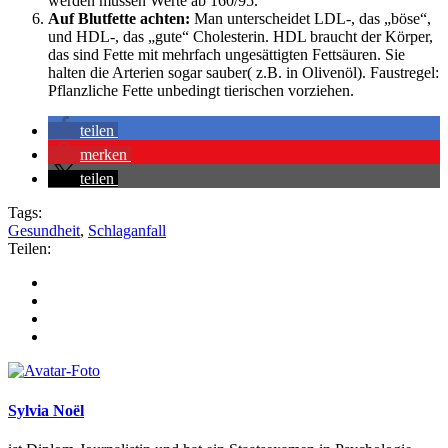
werden müssen Werte ab 160/95.
Auf Blutfette achten:
Man unterscheidet LDL-, das „böse“,
und HDL-, das „gute“ Cholesterin. HDL braucht der Körper,
das sind Fette mit mehrfach ungesättigten Fettsäuren. Sie
halten die Arterien sogar sauber( z.B. in Olivenöl). Faustregel:
Pflanzliche Fette unbedingt tierischen vorziehen.
teilen
merken
teilen
Tags:
Gesundheit
,
Schlaganfall
Teilen:
Sylvia Noël