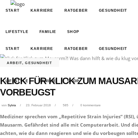
START
KARRIERE
RATGEBER
GESUNDHEIT
LIFESTYLE
FAMILIE
SHOP
START
KARRIERE
RATGEBER
GESUNDHEIT
ARBEIT
,
GESUNDHEIT
KLICK FÜR KLICK ZUM MAUSAR
LIFESTYLE
FAMILIE
SHOP
VORBEUGST
von
Sylvia
23. Februar 2018
585
0 kommentare
Mediziner sprechen vom „Repetitive Strain Injuries“ (RSI),
Mausarm. Gefährdet sind alle mit Computerarbeit. Und die
achten, wie du dann reagieren und wie du vorbeugen sollt