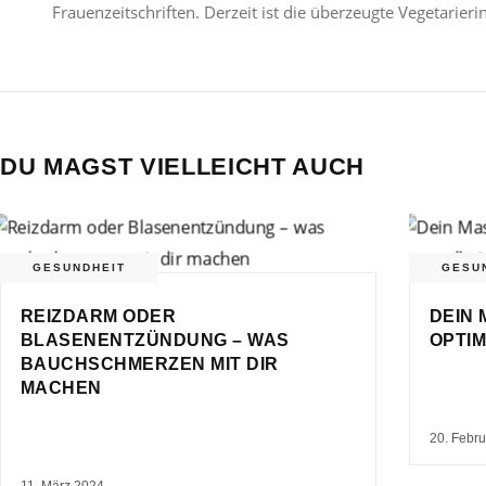
Frauenzeitschriften. Derzeit ist die überzeugte Vegetarier
DU MAGST VIELLEICHT AUCH
GESUNDHEIT
GESU
REIZDARM ODER
DEIN 
BLASENENTZÜNDUNG – WAS
OPTIM
BAUCHSCHMERZEN MIT DIR
MACHEN
20. Febr
11. März 2024