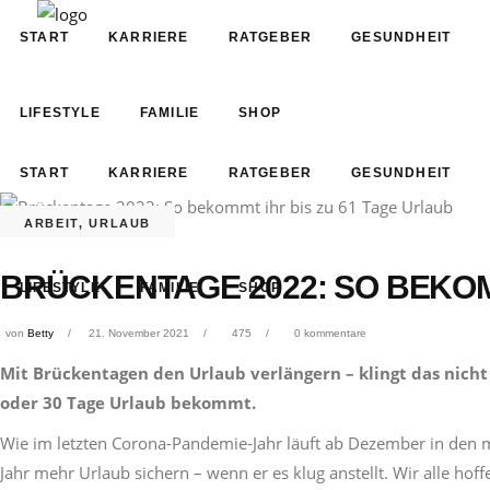
START
KARRIERE
RATGEBER
GESUNDHEIT
LIFESTYLE
FAMILIE
SHOP
START
KARRIERE
RATGEBER
GESUNDHEIT
ARBEIT
,
URLAUB
BRÜCKENTAGE 2022: SO BEKOM
LIFESTYLE
FAMILIE
SHOP
von
Betty
21. November 2021
475
0 kommentare
Mit Brückentagen den Urlaub verlängern – klingt das nicht 
oder 30 Tage Urlaub bekommt.
Wie im letzten Corona-Pandemie-Jahr läuft ab Dezember in den m
Jahr mehr Urlaub sichern – wenn er es klug anstellt. Wir alle ho