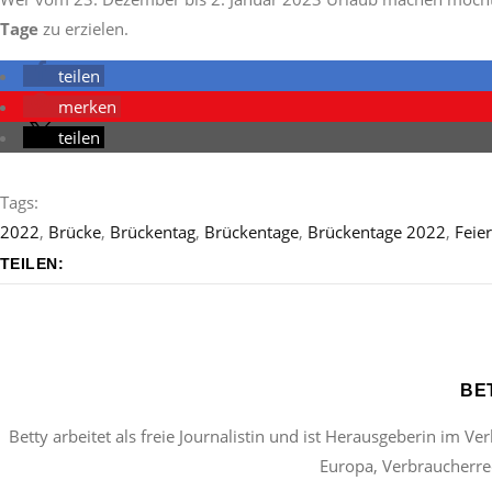
Tage
zu erzielen.
teilen
merken
teilen
Tags:
2022
,
Brücke
,
Brückentag
,
Brückentage
,
Brückentage 2022
,
Feie
TEILEN:
BE
Betty arbeitet als freie Journalistin und ist Herausgeberin im Ve
Europa, Verbraucherrec