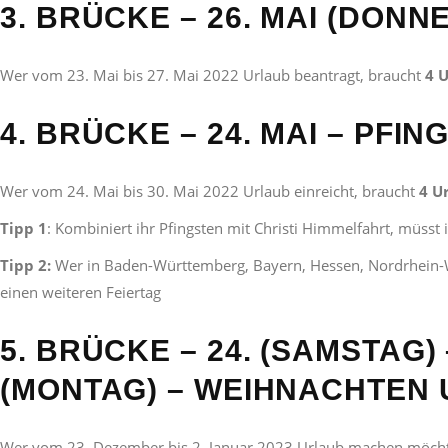
3. BRÜCKE – 26. MAI (DON
Wer vom 23. Mai bis 27. Mai 2022 Urlaub beantragt, braucht
4 
4. BRÜCKE – 24. MAI – PFI
Wer vom 24. Mai bis 30. Mai 2022 Urlaub einreicht, braucht
4 U
Tipp 1
: Kombiniert ihr Pfingsten mit Christi Himmelfahrt, müsst 
Tipp 2:
Wer in Baden-Württemberg, Bayern, Hessen, Nordrhein-W
einen weiteren Feiertag
5. BRÜCKE – 24. (SAMSTAG)
(MONTAG) – WEIHNACHTEN 
Wer vom 23. Dezember bis 2. Januar 2023 Urlaub machen möcht