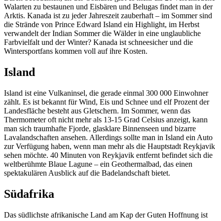
Walarten zu bestaunen und Eisbären und Belugas findet man in der
Arktis. Kanada ist zu jeder Jahreszeit zauberhaft – im Sommer sind
die Strände von Prince Edward Island ein Highlight, im Herbst
verwandelt der Indian Sommer die Wälder in eine unglaubliche
Farbvielfalt und der Winter? Kanada ist schneesicher und die
Wintersportfans kommen voll auf ihre Kosten.
Island
Island ist eine Vulkaninsel, die gerade einmal 300 000 Einwohner
zählt. Es ist bekannt für Wind, Eis und Schnee und elf Prozent der
Landesfläche besteht aus Gletschern. Im Sommer, wenn das
Thermometer oft nicht mehr als 13-15 Grad Celsius anzeigt, kann
man sich traumhafte Fjorde, glasklare Binnenseen und bizarre
Lavalandschaften ansehen. Allerdings sollte man in Island ein Auto
zur Verfügung haben, wenn man mehr als die Hauptstadt Reykjavik
sehen möchte. 40 Minuten von Reykjavik entfernt befindet sich die
weltberühmte Blaue Lagune – ein Geothermalbad, das einen
spektakulären Ausblick auf die Badelandschaft bietet.
Südafrika
Das südlichste afrikanische Land am Kap der Guten Hoffnung ist