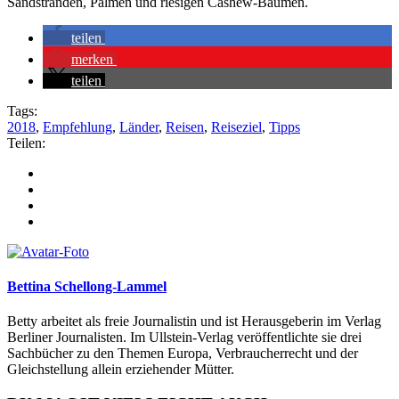
Sandstränden, Palmen und riesigen Cashew-Bäumen.
teilen
merken
teilen
Tags:
2018
,
Empfehlung
,
Länder
,
Reisen
,
Reiseziel
,
Tipps
Teilen:
Bettina Schellong-Lammel
Betty arbeitet als freie Journalistin und ist Herausgeberin im Verlag
Berliner Journalisten. Im Ullstein-Verlag veröffentlichte sie drei
Sachbücher zu den Themen Europa, Verbraucherrecht und der
Gleichstellung allein erziehender Mütter.