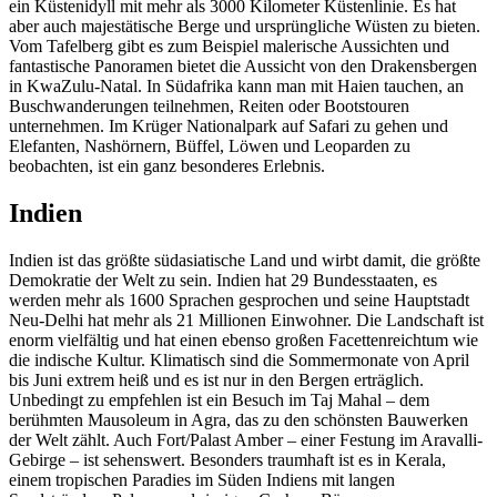
ein Küstenidyll mit mehr als 3000 Kilometer Küstenlinie. Es hat
aber auch majestätische Berge und ursprüngliche Wüsten zu bieten.
Vom Tafelberg gibt es zum Beispiel malerische Aussichten und
fantastische Panoramen bietet die Aussicht von den Drakensbergen
in KwaZulu-Natal. In Südafrika kann man mit Haien tauchen, an
Buschwanderungen teilnehmen, Reiten oder Bootstouren
unternehmen. Im Krüger Nationalpark auf Safari zu gehen und
Elefanten, Nashörnern, Büffel, Löwen und Leoparden zu
beobachten, ist ein ganz besonderes Erlebnis.
Indien
Indien ist das größte südasiatische Land und wirbt damit, die größte
Demokratie der Welt zu sein. Indien hat 29 Bundesstaaten, es
werden mehr als 1600 Sprachen gesprochen und seine Hauptstadt
Neu-Delhi hat mehr als 21 Millionen Einwohner. Die Landschaft ist
enorm vielfältig und hat einen ebenso großen Facettenreichtum wie
die indische Kultur. Klimatisch sind die Sommermonate von April
bis Juni extrem heiß und es ist nur in den Bergen erträglich.
Unbedingt zu empfehlen ist ein Besuch im Taj Mahal – dem
berühmten Mausoleum in Agra, das zu den schönsten Bauwerken
der Welt zählt. Auch Fort/Palast Amber – einer Festung im Aravalli-
Gebirge – ist sehenswert. Besonders traumhaft ist es in Kerala,
einem tropischen Paradies im Süden Indiens mit langen