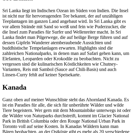
Sri Lanka liegt im Indischen Ozean im Süden von Indien. Die Insel
ist nicht nur für hervorragenden Tee bekannt, der auf unzähligen
Teeplantagen im ganzen Land angebaut wird. In Sri Lanka gibt es
vor allem Strände mit Sand so weiß und fein wie Puderzucker, die
die Insel zum Paradies für Surfer und Wellenreiter macht. In Sri
Lanka findet man Pilgerwege, die auf heilige Berge führen und auf
dessen Gipfeln Wanderer atemberaubende Aussichten und
buddhistische Tempelanlagen erwarten. Highlights sind die
zahlreichen Nationalparks, in denen man auf Safari gehen kann, um
Elefanten, Leoparden oder Krokodile zu beobachten. Nicht zu
vergessen sind die kulinarischen Köstlichkeiten wie Chutney-
Varianten, Reis mit Sambol (Sauce auf Chili-Basis) und auch
Linsen-Curry fehlt auf keiner Speisekarte.
Kanada
Ganz oben auf meiner Wunschliste steht das Ahornland Kanada. Es
ist ein Paradies für alle, die sich für unberührte Wälder und wilde
Tiere begeistern. Wer gern mit dem Mountainbike unterwegs ist oder
die Wälder von Naturparks durchstreift, kommt im Glacier National
Park in British Columbia oder den Rouge National Urban Park in
Toronto voll auf seine Kosten. In Kanadas Wäldern kann man
Bären beobachten, an der Ostküste gibt es mehr als 20 verschiedene