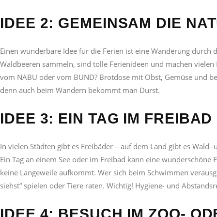
IDEE 2: GEMEINSAM DIE N
Einen wunderbare Idee für die Ferien ist eine Wanderung durch 
Waldbeeren sammeln, sind tolle
Ferienideen
und machen vielen Ki
vom NABU oder vom BUND? Brotdose mit Obst, Gemüse und
be
denn auch beim Wandern bekommt man Durst.
IDEE 3: EIN TAG IM FREIB
In vielen Städten gibt es Freibäder – auf dem Land gibt es Wald- 
Ein Tag an einem See oder im Freibad
kann eine wunderschöne
F
keine Langeweile aufkommt. Wer sich beim Schwimmen verausg
siehst“ spielen oder Tiere raten. Wichtig! Hygiene- und Abstandsr
IDEE 4: BESUCH IM ZOO- O