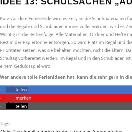
IDEE 13: SCHULSACHEN „A
Kurz vor dem Ferienende wird es Zeit, an die Schulmaterialien f
und die Regale und Schubladen immer voller werden, wird es Zeit,
Wichtig ist die Reihenfolge: Alle Materialien, Ordner und Hefte n
Rest in der Papiertonne entsorgen. So wird Platz im Regal und die
Prioritäten setzen, was sie behalten möchten, nicht die Eltern! 
Schultag vorbereitet werden. Im Regal und in den Schubladen ist 
einem Geduldsspiel wird.
Wer andere tolle Ferienideen hat, kann die sehr gern in d
teilen
merken
teilen
Tags:
Aktivitäten
,
Familie
,
Ferien
,
Freizeit
,
Sommer
,
Sommerferien