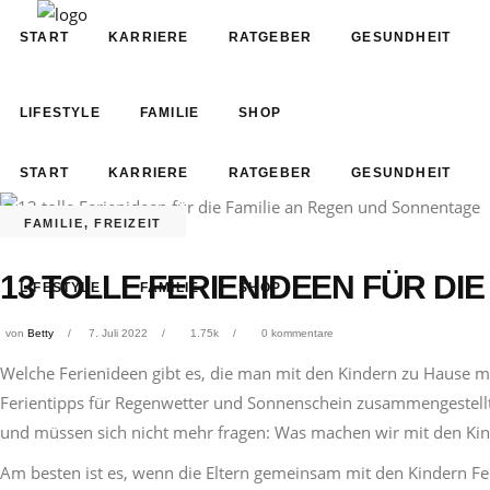
START
KARRIERE
RATGEBER
GESUNDHEIT
LIFESTYLE
FAMILIE
SHOP
START
KARRIERE
RATGEBER
GESUNDHEIT
FAMILIE
,
FREIZEIT
13 TOLLE FERIENIDEEN FÜR DI
LIFESTYLE
FAMILIE
SHOP
von
Betty
7. Juli 2022
1.75k
0 kommentare
Welche Ferienideen gibt es, die man mit den Kindern zu Hause 
Ferientipps für Regenwetter und Sonnenschein zusammengestell
und müssen sich nicht mehr fragen: Was machen wir mit den Kin
Am besten ist es, wenn die Eltern gemeinsam mit den Kindern
Fe