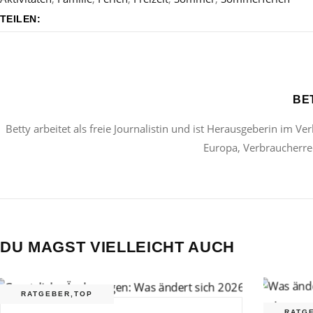
TEILEN:
BE
Betty arbeitet als freie Journalistin und ist Herausgeberin im Ve
Europa, Verbraucherrec
DU MAGST VIELLEICHT AUCH
RATGEBER
,
TOP
RATG