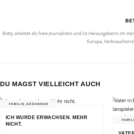
BE
Betty arbeitet als freie Journalistin und ist Herausgeberin im Ve
Europa, Verbraucherrec
DU MAGST VIELLEICHT AUCH
FAMILIE
,
GEDANKEN
ICH WURDE ERWACHSEN. MEHR
FAMIL
NICHT.
VATER