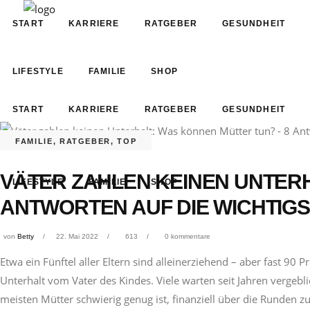
START
KARRIERE
RATGEBER
GESUNDHEIT
LIFESTYLE
FAMILIE
SHOP
START
KARRIERE
RATGEBER
GESUNDHEIT
FAMILIE
,
RATGEBER
,
TOP
VÄTER ZAHLEN KEINEN UNTERH
LIFESTYLE
FAMILIE
SHOP
ANTWORTEN AUF DIE WICHTIG
von
Betty
22. Mai 2022
613
0 kommentare
Etwa ein Fünftel aller Eltern sind alleinerziehend – aber fast 
Unterhalt vom Vater des Kindes. Viele warten seit Jahren vergebl
meisten Mütter schwierig genug ist, finanziell über die Runden z