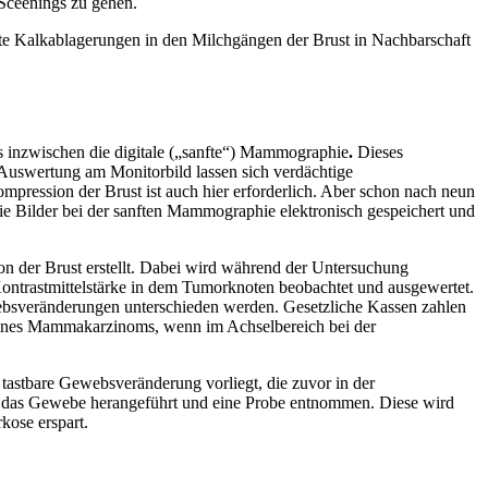
Sceenings zu gehen.
nste Kalkablagerungen in den Milchgängen der Brust in Nachbarschaft
inzwischen die digitale („sanfte“) Mammographie
.
Dieses
 Auswertung am Monitorbild lassen sich verdächtige
ression der Brust ist auch hier erforderlich. Aber schon nach neun
e Bilder bei der sanften Mammographie elektronisch gespeichert und
on der Brust erstellt. Dabei wird während der Untersuchung
ontrastmittelstärke in dem Tumorknoten beobachtet und ausgewertet.
websveränderungen unterschieden werden. Gesetzliche Kassen zahlen
eines Mammakarzinoms, wenn im Achselbereich bei der
astbare Gewebsveränderung vorliegt, die zuvor in der
an das Gewebe herangeführt und eine Probe entnommen. Diese wird
kose erspart.