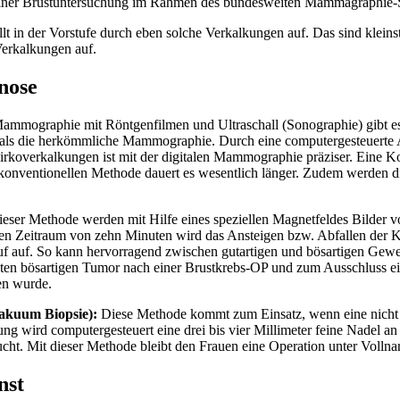
u einer Brustuntersuchung im Rahmen des bundesweiten Mammagraphie-
lt in der Vorstufe durch eben solche Verkalkungen auf. Das sind klei
erkalkungen auf.
gnose
mographie mit Röntgenfilmen und Ultraschall (Sonographie) gibt es 
ung als die herkömmliche Mammographie. Durch eine computergesteuerte
overkalkungen ist mit der digitalen Mammographie präziser. Eine Komp
konventionellen Methode dauert es wesentlich länger. Zudem werden di
ieser Methode werden mit Hilfe eines speziellen Magnetfeldes Bilder v
nen Zeitraum von zehn Minuten wird das Ansteigen bzw. Abfallen der K
auf auf. So kann hervorragend zwischen gutartigen und bösartigen Ge
uten bösartigen Tumor nach einer Brustkrebs-OP und zum Ausschluss 
en wurde.
Vakuum Biopsie):
Diese Methode kommt zum Einsatz, wenn eine nicht t
ng wird computergesteuert eine drei bis vier Millimeter feine Nadel 
ht. Mit dieser Methode bleibt den Frauen eine Operation unter Vollnar
nst