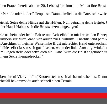
lten Frauen bereits ab dem 20. Lebensjahr einmal im Monat ihre Brust 
 Periode oder in der Pillenpause. Dann nämlich ist die Brust sehr we
.
iegel. Setze deine Hände auf die Hüften. Nun betrachte deine Brüste: 
 der Haut? Haben sich die Brustwarzen eingezogen?
ste nacheinander beide Brüste und Achselhöhlen mit kreisenden Bewegu
Brustbein zur Mitte, dann von außen zur Brustmitte. Anschließend para
Anschluss in gleicher Weise linke Brust mit rechter Hand untersuchen
le selbst lassen sich gut abtasten, wenn der linke Arm angewinkelt u
 Liegen stelle oder setze dich hin. Dabei wird die Brust angehoben 
ch ein Sekret herausdrücken?
e bewahren! Vier von fünf Knoten stellen sich als harmlos heraus. Denn
chtsfall bekommst du auch schnell einen Termin.