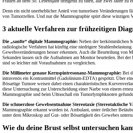
Frauen ab dem 50. Lebensjahr dringend zu raten, alle zwei Jahre z
Denn ein nicht unerheblicher Anteil von tumorösen Veränderungen fäl
von Tumorzellen. Und nur die Mammographie spürt diese winzigen V
3 aktuelle Verfahren zur frühzeitigen Dia
Die „sanfte“ digitale Mammographie:
Neben der herkömmlichen Mam
radiologische Verfahren hat künftig eine niedrigere Strahlenbelast
Gewebsveränderungen besser erkennen. Auch die Beurteilung von Mirk
Sekunden lassen sich die Aufnahmen am Monitor beurteilen. Bei der 
sind so leichter mit Voraufnahmen zu vergleichen.
Die Millimeter genaue Kernspintresonanz-Mammographie:
Bei d
intravenös ein Kontrastmittel (Gadolinium-EDTA) gespritzt. Über ei
Bösartige Tumore weisen dabei einen charakteristischen Kurvenverl
diese Untersuchung zur Unterscheidung einer Narbe von einem erne
Mammographie und beim Ultraschall ein Tumorlymphknoten gefund
Die schmerzlose Gewebsentnahme Stereotaxie (Stereotaktische 
Mammographie erkannt worden ist. Ambulant, unter örtlicher Betäubu
unter dem Mikroskop auf Gut- oder Bösartigkeit des Gewebes untersuc
Wie du deine Brust selbst untersuchen kan