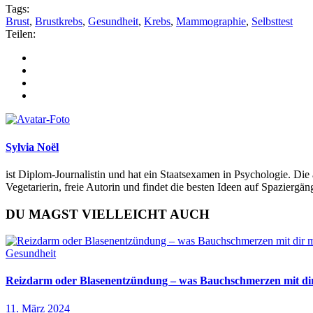
Tags:
Brust
,
Brustkrebs
,
Gesundheit
,
Krebs
,
Mammographie
,
Selbsttest
Teilen:
Sylvia Noël
ist Diplom-Journalistin und hat ein Staatsexamen in Psychologie. Die 
Vegetarierin, freie Autorin und findet die besten Ideen auf Spazierg
DU MAGST VIELLEICHT AUCH
Gesundheit
Reizdarm oder Blasenentzündung – was Bauchschmerzen mit d
11. März 2024