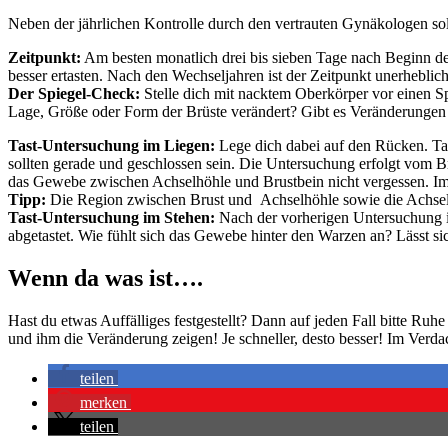
Neben der jährlichen Kontrolle durch den vertrauten Gynäkologen sol
Zeitpunkt:
Am besten monatlich drei bis sieben Tage nach Beginn der
besser ertasten. Nach den Wechseljahren ist der Zeitpunkt unerheblich
Der Spiegel-Check:
Stelle dich mit nacktem Oberkörper vor einen Sp
Lage, Größe oder Form der Brüste verändert? Gibt es Veränderungen
Tast-Untersuchung im Liegen:
Lege dich dabei auf den Rücken. Ta
sollten gerade und geschlossen sein. Die Untersuchung erfolgt vom 
das Gewebe zwischen Achselhöhle und Brustbein nicht vergessen. Im 
Tipp:
Die Region zwischen Brust und Achselhöhle sowie die Achselhöh
Tast-Untersuchung im Stehen:
Nach der vorherigen Untersuchung im
abgetastet. Wie fühlt sich das Gewebe hinter den Warzen an? Lässt si
Wenn da was ist….
Hast du etwas Auffälliges festgestellt? Dann auf jeden Fall bitte Ruh
und ihm die Veränderung zeigen! Je schneller, desto besser! Im Verda
teilen
merken
teilen