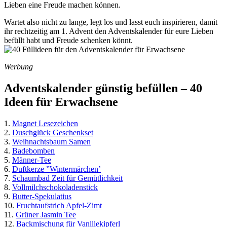
Lieben eine Freude machen können.
Wartet also nicht zu lange, legt los und lasst euch inspirieren, damit
ihr rechtzeitig am 1. Advent den Adventskalender für eure Lieben
befüllt habt und Freude schenken könnt.
Werbung
Adventskalender günstig befüllen – 40
Ideen für Erwachsene
1.
Magnet Lesezeichen
2.
Duschglück Geschenkset
3.
Weihnachtsbaum Samen
4.
Badebomben
5.
Männer-Tee
6.
Duftkerze ”Wintermärchen’
7.
Schaumbad Zeit für Gemütlichkeit
8.
Vollmilchschokoladenstick
9.
Butter-Spekulatius
10.
Fruchtaufstrich Apfel-Zimt
11.
Grüner Jasmin Tee
12.
Backmischung für Vanillekipferl