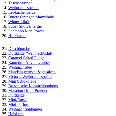
13.
Taschentücher
14.
Weihnachtssocken
15.
Lebkuchenherzen
16.
Bittere Orangen Marmelade
17.
Winter-Likör
18.
Super Shots Energie
19.
Shampoo Men Power
20.
Holzkamm
21.
Duschbombe
22.
Duftkerze ‘Weihnachtsduft’
23.
Caramel Salted Fudge
24.
Raumduft Adventszauber
25.
Weihnachtstee
26.
Mandeln geröstet & gesalzen
27.
Victoria Weihnachtsspecial
28.
Mini Schokolade
29.
Bretonische Karamellbonbons
30.
Marabou Drink Powder
31.
Duftkerze
32.
Mini-Rätsel
33.
Mini-Parfum
34.
Weihnachtsanhänger
35.
Halskette