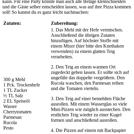
kann. Für eine Party könnte man auch alle Beläge kleinschneiden
und die Gäste selber entscheiden lassen, was auf ihre Pizza kommen
soll! So kannst du es ganz leicht nachmachen:
Zutaten:
Zubereitung:
1. Das Mehl mit der Hefe vermischen.
Anschließend die übrigen Zutaten
hinzufügen. Auf höchster Stoffe mit
einem Mixer (hier bitte den Knethaken
verwenden) zu einem glatten Teig
verarbeiten.
2. Den Teig an einem warmen Ort
zugedeckt gehen lassen. Er sollte sich auf
ungefähr das doppelte vergrößern. Den
300 g Mehl
Rucola waschen, den Parmesan reiben
1 Pck. Trockenhefe
und die Tomaten vierteln.
1 TL Zucker
½ TL Salz
3. Den Teig auf einer bemehlten Fläche
2 EL Speiseöl
ausrollen. Mit einem Wasserglas so viele
Wasser
Mini-Pizzen wie möglich ausstechen. Den
Cherrytomaten
restlichen Teig wieder zu einer Kugel
Parmesan
formen und anschließend ausrollen.
Rucola
Pesto
4. Die Pizzen auf einem mit Backpapier