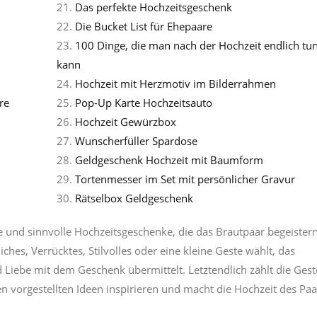
21.
Das perfekte Hochzeitsgeschenk
22.
Die Bucket List für Ehepaare
23.
100 Dinge, die man nach der Hochzeit endlich tu
kann
24.
Hochzeit mit Herzmotiv im Bilderrahmen
re
25.
Pop-Up Karte Hochzeitsauto
26.
Hochzeit Gewürzbox
27.
Wunscherfüller Spardose
28.
Geldgeschenk Hochzeit mit Baumform
29.
Tortenmesser im Set mit persönlicher Gravur
30.
Rätselbox Geldgeschenk
lle und sinnvolle Hochzeitsgeschenke, die das Brautpaar begeister
ches, Verrücktes, Stilvolles oder eine kleine Geste wählt, das
d Liebe mit dem Geschenk übermittelt. Letztendlich zählt die Gest
en vorgestellten Ideen inspirieren und macht die Hochzeit des Pa