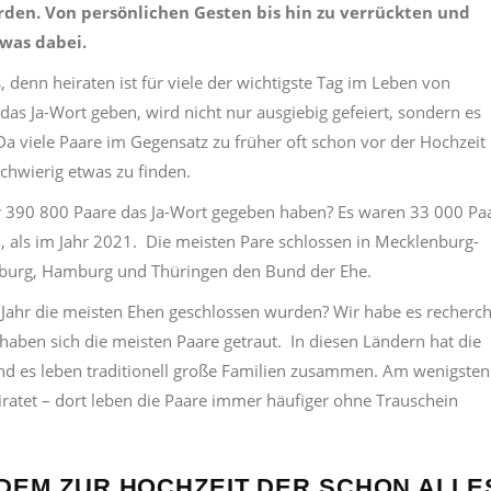
den. Von persönlichen Gesten bis hin zu verrückten und
twas dabei.
 denn heiraten ist für viele der wichtigste Tag im Leben von
as Ja-Wort geben, wird nicht nur ausgiebig gefeiert, sondern es
 viele Paare im Gegensatz zu früher oft schon vor der Hochzeit 
chwierig etwas zu finden.
r
390 800 Paare das Ja-Wort gegeben haben? Es waren
33 000 Pa
 als im Jahr 2021.
D
ie meisten Pare schlossen in
Mecklenburg-
burg, Hamburg und Thüringen den Bund der Ehe.
Jahr die meisten Ehen geschlossen wurden? Wir habe es recherchi
haben sich die meisten Paare getraut.
In diesen Ländern hat die
nd es leben traditionell große Familien zusammen. Am wenigsten
ratet – dort leben die Paare immer häufiger ohne Trauschein
EM ZUR HOCHZEIT DER SCHON ALLE