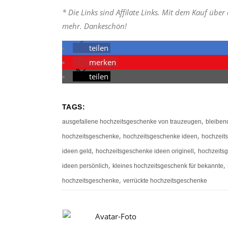
* Die Links sind Affilate Links. Mit dem Kauf über
mehr. Dankeschön!
teilen
merken
teilen
TAGS:
,
ausgefallene hochzeitsgeschenke von trauzeugen
bleiben
,
,
hochzeitsgeschenke
hochzeitsgeschenke ideen
hochzeit
,
,
ideen geld
hochzeitsgeschenke ideen originell
hochzeits
,
,
ideen persönlich
kleines hochzeitsgeschenk für bekannte
,
hochzeitsgeschenke
verrückte hochzeitsgeschenke