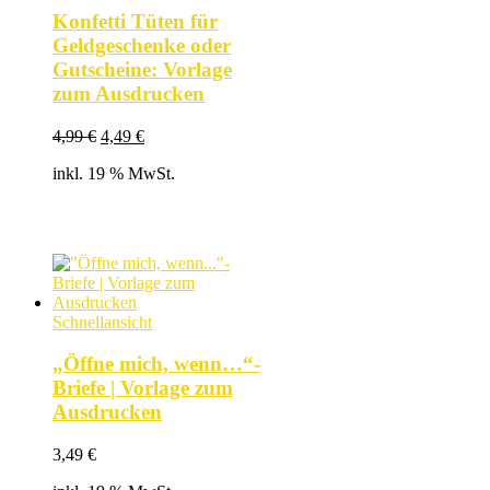
Konfetti Tüten für
Geldgeschenke oder
Gutscheine: Vorlage
zum Ausdrucken
Ursprünglicher
Aktueller
4,99
€
4,49
€
Preis
Preis
inkl. 19 % MwSt.
war:
ist:
4,99 €
4,49 €.
Schnellansicht
„Öffne mich, wenn…“-
Briefe | Vorlage zum
Ausdrucken
3,49
€