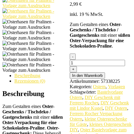
2,99
€
inkl. 19 % MwSt.
Zum Gestalten eines
Oster-
Geschenks / Tischdeko /
Gastgeschenks
mit einer
süßen
Oster-Verpackung für eine
Schokoladen-Praline
.
Osterhasen
für
Pralinen
-
Beschreibung
In den Warenkorb
Vorlage
Rezensionen (0)
Artikelnummer:
57338225
zum
Kategorien:
Ostern
,
Vorlagen
Ausdrucken
Schlagwörter:
Bastelvorlage
Beschreibung
quantity
Ostern
,
DIY Geschenk mit
Ferrero Rocher
,
DIY Geschenk
Zum Gestalten eines
Oster-
mit Lindor Kugel
,
DIY Ostern
,
Geschenks / Tischdeko /
Ferrero Rocher Verpackung
Gastgeschenks
mit einer
süßen
Ostern
,
kleine Ostergeschenke
Oster-Verpackung für eine
für Gäste
,
kleines Ostergeschenk
Schokoladen-Praline
.
Oster-
DIY
,
Oster Bastelvorlage zum
Gastgeschenk:
Diese liebevoll