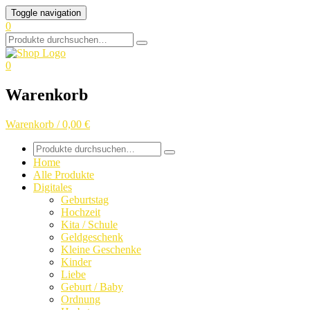
Skip
Toggle navigation
to
0
content
Search
for:
0
Warenkorb
Warenkorb / 0,00 €
Search
for:
Home
Alle Produkte
Digitales
Geburtstag
Hochzeit
Kita / Schule
Geldgeschenk
Kleine Geschenke
Kinder
Liebe
Geburt / Baby
Ordnung