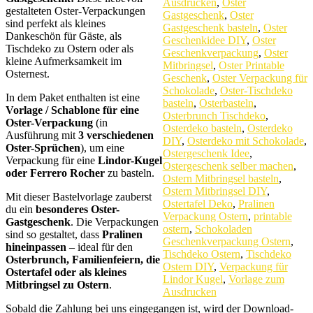
Ausdrucken
,
Oster
gestalteten Oster-Verpackungen
Gastgeschenk
,
Oster
sind perfekt als kleines
Gastgeschenk basteln
,
Oster
Dankeschön für Gäste, als
Geschenkidee DIY
,
Oster
Tischdeko zu Ostern oder als
Geschenkverpackung
,
Oster
kleine Aufmerksamkeit im
Mitbringsel
,
Oster Printable
Osternest.
Geschenk
,
Oster Verpackung für
Schokolade
,
Oster-Tischdeko
In dem Paket enthalten ist eine
basteln
,
Osterbasteln
,
Vorlage / Schablone für eine
Osterbrunch Tischdeko
,
Oster-Verpackung
(in
Osterdeko basteln
,
Osterdeko
Ausführung mit
3 verschiedenen
DIY
,
Osterdeko mit Schokolade
,
Oster-Sprüchen
), um eine
Ostergeschenk Idee
,
Verpackung für eine
Lindor-Kugel
Ostergeschenk selber machen
,
oder Ferrero Rocher
zu basteln.
Ostern Mitbringsel basteln
,
Ostern Mitbringsel DIY
,
Mit dieser Bastelvorlage zauberst
Ostertafel Deko
,
Pralinen
du ein
besonderes Oster-
Verpackung Ostern
,
printable
Gastgeschenk
. Die Verpackungen
ostern
,
Schokoladen
sind so gestaltet, dass
Pralinen
Geschenkverpackung Ostern
,
hineinpassen
– ideal für den
Tischdeko Ostern
,
Tischdeko
Osterbrunch, Familienfeiern, die
Ostern DIY
,
Verpackung für
Ostertafel oder als kleines
Lindor Kugel
,
Vorlage zum
Mitbringsel zu Ostern
.
Ausdrucken
Sobald die Zahlung bei uns eingegangen ist, wird der Download-