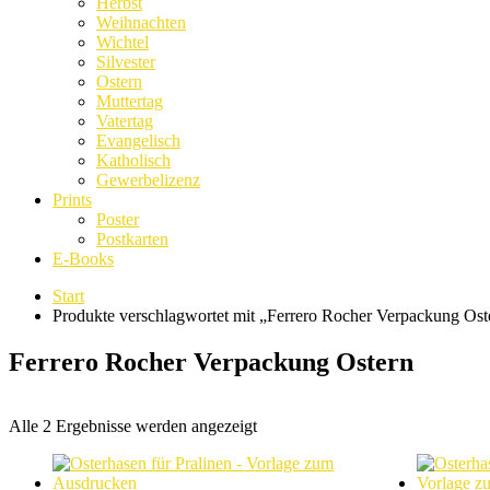
Herbst
Weihnachten
Wichtel
Silvester
Ostern
Muttertag
Vatertag
Evangelisch
Katholisch
Gewerbelizenz
Prints
Poster
Postkarten
E-Books
Start
Produkte verschlagwortet mit „Ferrero Rocher Verpackung Ost
Ferrero Rocher Verpackung Ostern
Nach
Alle 2 Ergebnisse werden angezeigt
Beliebtheit
sortiert