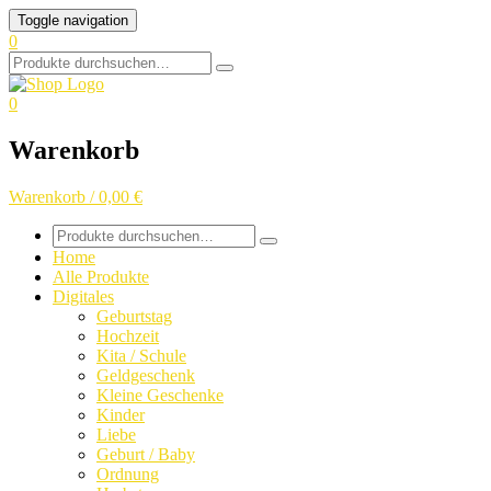
Skip
Toggle navigation
to
0
content
Search
for:
0
Warenkorb
Warenkorb / 0,00 €
Search
for:
Home
Alle Produkte
Digitales
Geburtstag
Hochzeit
Kita / Schule
Geldgeschenk
Kleine Geschenke
Kinder
Liebe
Geburt / Baby
Ordnung