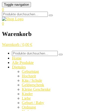
Skip
Toggle navigation
to
0
content
Search
for:
0
Warenkorb
Warenkorb / 0,00 €
Search
for:
Home
Alle Produkte
Digitales
Geburtstag
Hochzeit
Kita / Schule
Geldgeschenk
Kleine Geschenke
Kinder
Liebe
Geburt / Baby
Ordnung