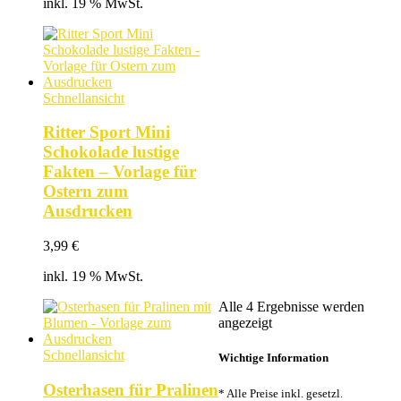
inkl. 19 % MwSt.
Schnellansicht
Ritter Sport Mini
Schokolade lustige
Fakten – Vorlage für
Ostern zum
Ausdrucken
3,99
€
inkl. 19 % MwSt.
Alle 4 Ergebnisse werden
Nach
angezeigt
Beliebtheit
sortiert
Schnellansicht
Wichtige Information
Osterhasen für Pralinen
* Alle Preise inkl. gesetzl.