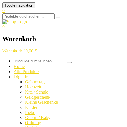
Skip
Toggle navigation
to
0
content
Search
for:
0
Warenkorb
Warenkorb / 0,00 €
Search
for:
Home
Alle Produkte
Digitales
Geburtstag
Hochzeit
Kita / Schule
Geldgeschenk
Kleine Geschenke
Kinder
Liebe
Geburt / Baby
Ordnung