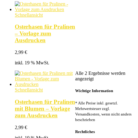
Schnellansicht
Osterhasen für Pralinen
– Vorlage zum
Ausdrucken
2,99
€
inkl. 19 % MwSt.
Alle 2 Ergebnisse werden
Nach
angezeigt
Beliebtheit
sortiert
Schnellansicht
Wichtige Information
Osterhasen für Pralinen
* Alle Preise inkl. gesetzl.
mit Blumen – Vorlage
Mehrwertsteuer zzgl.
Versandkosten, wenn nicht anders
zum Ausdrucken
beschrieben
2,99
€
Rechtliches
inkl. 19 % MwSt.