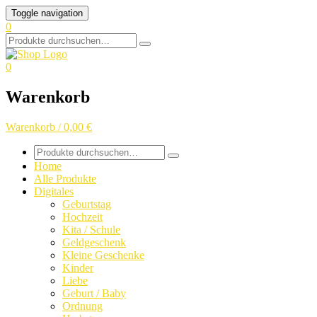
Skip
Toggle navigation
to
0
content
Search
for:
0
Warenkorb
Warenkorb / 0,00 €
Search
for:
Home
Alle Produkte
Digitales
Geburtstag
Hochzeit
Kita / Schule
Geldgeschenk
Kleine Geschenke
Kinder
Liebe
Geburt / Baby
Ordnung