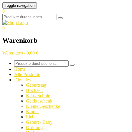
Skip
Toggle navigation
to
0
content
Search
for:
0
Warenkorb
Warenkorb / 0,00 €
Search
for:
Home
Alle Produkte
Digitales
Geburtstag
Hochzeit
Kita / Schule
Geldgeschenk
Kleine Geschenke
Kinder
Liebe
Geburt / Baby
Ordnung