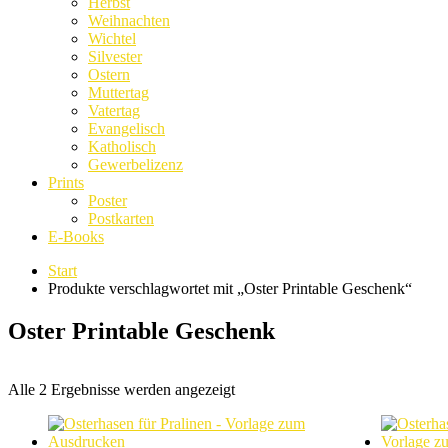
Herbst
Weihnachten
Wichtel
Silvester
Ostern
Muttertag
Vatertag
Evangelisch
Katholisch
Gewerbelizenz
Prints
Poster
Postkarten
E-Books
Start
Produkte verschlagwortet mit „Oster Printable Geschenk“
Oster Printable Geschenk
Nach
Alle 2 Ergebnisse werden angezeigt
Beliebtheit
sortiert