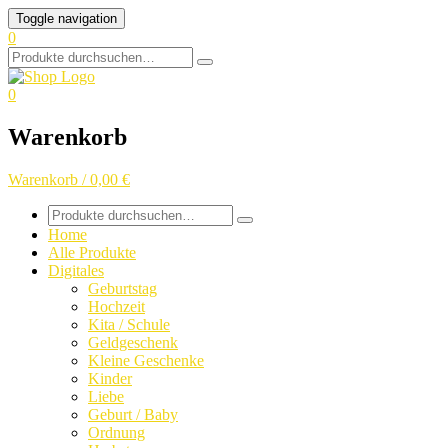
Skip
Toggle navigation
to
0
content
Search
for:
0
Warenkorb
Warenkorb / 0,00 €
Search
for:
Home
Alle Produkte
Digitales
Geburtstag
Hochzeit
Kita / Schule
Geldgeschenk
Kleine Geschenke
Kinder
Liebe
Geburt / Baby
Ordnung