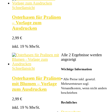
Schnellansicht
Osterhasen für Pralinen
– Vorlage zum
Ausdrucken
2,99
€
inkl. 19 % MwSt.
Alle 2 Ergebnisse werden
Nach
angezeigt
Beliebtheit
sortiert
Schnellansicht
Wichtige Information
Osterhasen für Pralinen
* Alle Preise inkl. gesetzl.
mit Blumen – Vorlage
Mehrwertsteuer zzgl.
Versandkosten, wenn nicht anders
zum Ausdrucken
beschrieben
2,99
€
Rechtliches
inkl. 19 % MwSt.