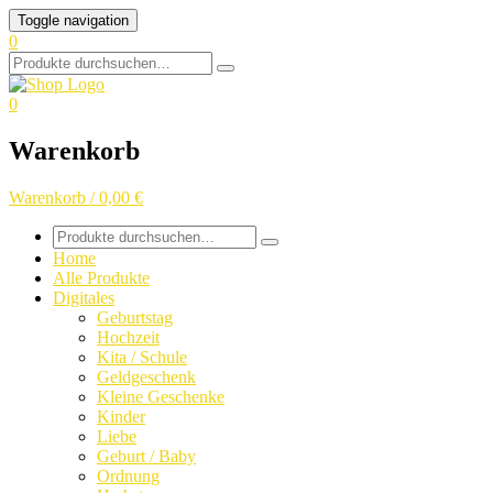
Skip
Toggle navigation
to
0
content
Search
for:
0
Warenkorb
Warenkorb / 0,00 €
Search
for:
Home
Alle Produkte
Digitales
Geburtstag
Hochzeit
Kita / Schule
Geldgeschenk
Kleine Geschenke
Kinder
Liebe
Geburt / Baby
Ordnung