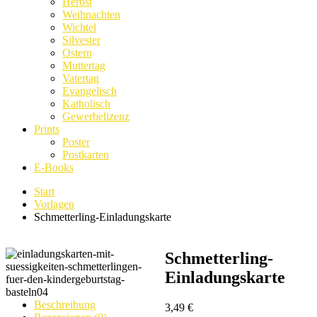
Herbst
Weihnachten
Wichtel
Silvester
Ostern
Muttertag
Vatertag
Evangelisch
Katholisch
Gewerbelizenz
Prints
Poster
Postkarten
E-Books
Start
Vorlagen
Schmetterling-Einladungskarte
Schmetterling-
Einladungskarte
Beschreibung
3,49
€