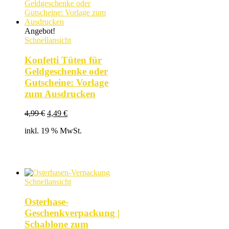
Angebot!
Schnellansicht
Konfetti Tüten für
Geldgeschenke oder
Gutscheine: Vorlage
zum Ausdrucken
Ursprünglicher
Aktueller
4,99
€
4,49
€
Preis
Preis
inkl. 19 % MwSt.
war:
ist:
4,99 €
4,49 €.
Schnellansicht
Osterhase-
Geschenkverpackung |
Schablone zum