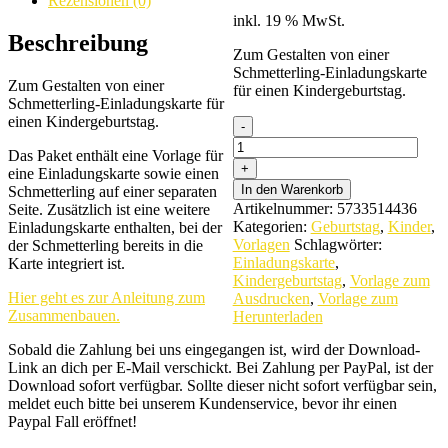
Rezensionen (0)
inkl. 19 % MwSt.
Beschreibung
Zum Gestalten von einer
Schmetterling-Einladungskarte
Zum Gestalten von einer
für einen Kindergeburtstag.
Schmetterling-Einladungskarte für
einen Kindergeburtstag.
Schmetterling-
Einladungskarte
Das Paket enthält eine Vorlage für
quantity
eine Einladungskarte sowie einen
In den Warenkorb
Schmetterling auf einer separaten
Artikelnummer:
5733514436
Seite. Zusätzlich ist eine weitere
Kategorien:
Geburtstag
,
Kinder
,
Einladungskarte enthalten, bei der
Vorlagen
Schlagwörter:
der Schmetterling bereits in die
Einladungskarte
,
Karte integriert ist.
Kindergeburtstag
,
Vorlage zum
Hier geht es zur Anleitung zum
Ausdrucken
,
Vorlage zum
Zusammenbauen.
Herunterladen
Sobald die Zahlung bei uns eingegangen ist, wird der Download-
Link an dich per E-Mail verschickt. Bei Zahlung per PayPal, ist der
Download sofort verfügbar. Sollte dieser nicht sofort verfügbar sein,
meldet euch bitte bei unserem Kundenservice, bevor ihr einen
Paypal Fall eröffnet!