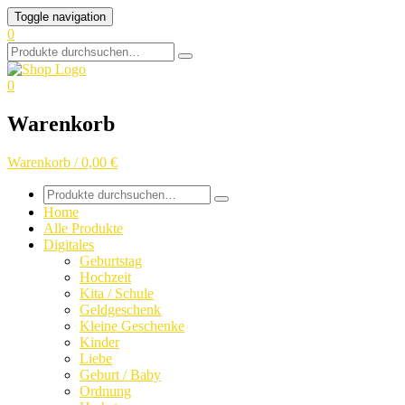
Skip
Toggle navigation
to
0
content
Search
for:
0
Warenkorb
Warenkorb / 0,00 €
Search
for:
Home
Alle Produkte
Digitales
Geburtstag
Hochzeit
Kita / Schule
Geldgeschenk
Kleine Geschenke
Kinder
Liebe
Geburt / Baby
Ordnung