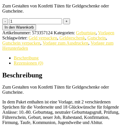
4,99 €
4,49 €.
Zum Gestalten von Konfetti Tüten für Geldgeschenke oder
Gutscheine.
Konfetti
Tüten
In den Warenkorb
für
Artikelnummer:
573357124
Kategorien:
Geburtstag
,
Vorlagen
Geldgeschenke
Schlagwörter:
Geld verpacken
,
Geldgeschenk
,
Gutschein
,
oder
Gutschein verpacken
,
Vorlage zum Ausdrucken
,
Vorlage zum
Gutscheine:
Herunterladen
Vorlage
zum
Beschreibung
Ausdrucken
Rezensionen (0)
quantity
Beschreibung
Zum Gestalten von Konfetti Tüten für Geldgeschenke oder
Gutscheine.
In dem Paket enthalten ist eine Vorlage, mit 2 verschiedenen
Sprüchen für die Vorderseite und 18 Glückwünsche für folgende
Anlässe: 10.-80. Geburtstag, neutraler Geburtstagsgruß, Prüfung,
Führerschein, Geburt, neuer Job, Ruhestand, Konfirmation,
Firmung, Taufe, Kommunion, Jugendweihe und Abitur.