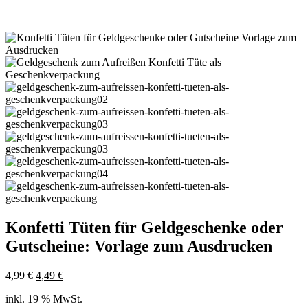
Konfetti Tüten für Geldgeschenke oder
Gutscheine: Vorlage zum Ausdrucken
Ursprünglicher
Aktueller
4,99
€
4,49
€
Preis
Preis
inkl. 19 % MwSt.
war:
ist: