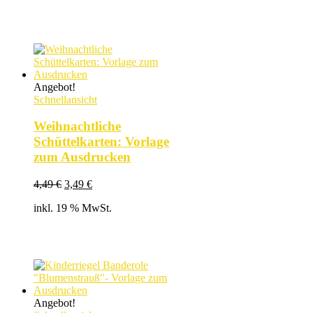
5,49 €
4,99 €.
Angebot!
Schnellansicht
Weihnachtliche
Schüttelkarten: Vorlage
zum Ausdrucken
Ursprünglicher
Aktueller
4,49
€
3,49
€
Preis
Preis
inkl. 19 % MwSt.
war:
ist:
4,49 €
3,49 €.
Angebot!