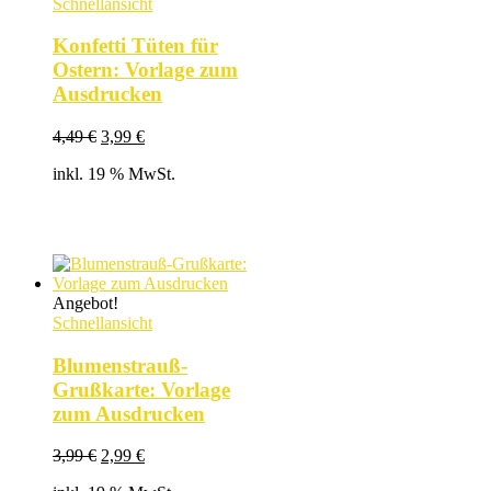
Schnellansicht
Konfetti Tüten für
Ostern: Vorlage zum
Ausdrucken
Ursprünglicher
Aktueller
4,49
€
3,99
€
Preis
Preis
inkl. 19 % MwSt.
war:
ist:
4,49 €
3,99 €.
Angebot!
Schnellansicht
Blumenstrauß-
Grußkarte: Vorlage
zum Ausdrucken
Ursprünglicher
Aktueller
3,99
€
2,99
€
Preis
Preis