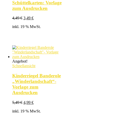
Schüttelkarten: Vorlage
zum Ausdrucken
Ursprünglicher
Aktueller
4,49
€
3,49
€
Preis
Preis
inkl. 19 % MwSt.
war:
ist:
4,49 €
3,49 €.
Angebot!
Schnellansicht
Kinderriegel Banderole
„Winderlandschaft“-
Vorlage zum
Ausdrucken
Ursprünglicher
Aktueller
5,49
€
4,99
€
Preis
Preis
inkl. 19 % MwSt.
war:
ist: