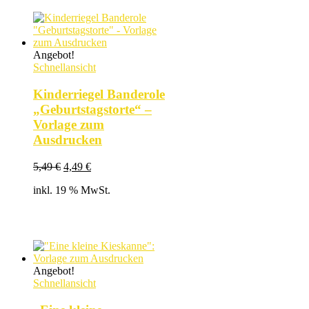
Angebot!
Schnellansicht
Kinderriegel Banderole
„Geburtstagstorte“ –
Vorlage zum
Ausdrucken
Ursprünglicher
Aktueller
5,49
€
4,49
€
Preis
Preis
inkl. 19 % MwSt.
war:
ist:
5,49 €
4,49 €.
Angebot!
Schnellansicht