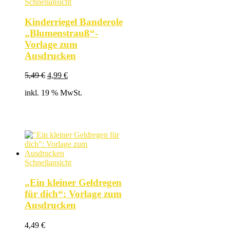
Schnellansicht
Kinderriegel Banderole
„Blumenstrauß“-
Vorlage zum
Ausdrucken
Ursprünglicher
Aktueller
5,49
€
4,99
€
Preis
Preis
inkl. 19 % MwSt.
war:
ist:
5,49 €
4,99 €.
Schnellansicht
„Ein kleiner Geldregen
für dich“: Vorlage zum
Ausdrucken
4,49
€