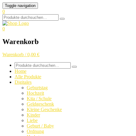
Skip
Toggle navigation
to
0
content
Search
for:
0
Warenkorb
Warenkorb / 0,00 €
Search
for:
Home
Alle Produkte
Digitales
Geburtstag
Hochzeit
Kita / Schule
Geldgeschenk
Kleine Geschenke
Kinder
Liebe
Geburt / Baby
Ordnung