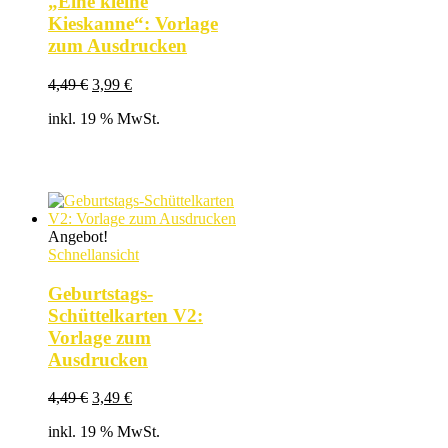
„Eine kleine
Kieskanne“: Vorlage
zum Ausdrucken
Ursprünglicher
Aktueller
4,49
€
3,99
€
Preis
Preis
inkl. 19 % MwSt.
war:
ist:
4,49 €
3,99 €.
Angebot!
Schnellansicht
Geburtstags-
Schüttelkarten V2:
Vorlage zum
Ausdrucken
Ursprünglicher
Aktueller
4,49
€
3,49
€
Preis
Preis
inkl. 19 % MwSt.
war:
ist: