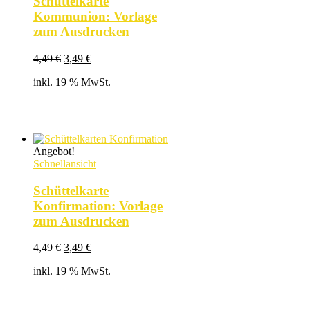
Schüttelkarte
Kommunion: Vorlage
zum Ausdrucken
Ursprünglicher
Aktueller
4,49
€
3,49
€
Preis
Preis
inkl. 19 % MwSt.
war:
ist:
4,49 €
3,49 €.
Angebot!
Schnellansicht
Schüttelkarte
Konfirmation: Vorlage
zum Ausdrucken
Ursprünglicher
Aktueller
4,49
€
3,49
€
Preis
Preis
inkl. 19 % MwSt.
war:
ist:
4,49 €
3,49 €.