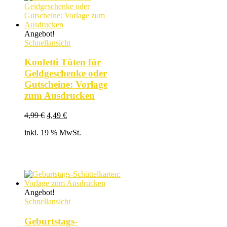
Angebot!
Schnellansicht
Konfetti Tüten für
Geldgeschenke oder
Gutscheine: Vorlage
zum Ausdrucken
Ursprünglicher
Aktueller
4,99
€
4,49
€
Preis
Preis
inkl. 19 % MwSt.
war:
ist:
4,99 €
4,49 €.
Angebot!
Schnellansicht
Geburtstags-