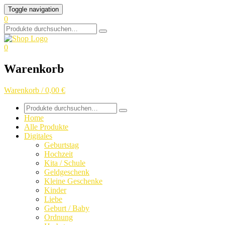
Skip
Toggle navigation
to
0
content
Search
for:
0
Warenkorb
Warenkorb / 0,00 €
Search
for:
Home
Alle Produkte
Digitales
Geburtstag
Hochzeit
Kita / Schule
Geldgeschenk
Kleine Geschenke
Kinder
Liebe
Geburt / Baby
Ordnung