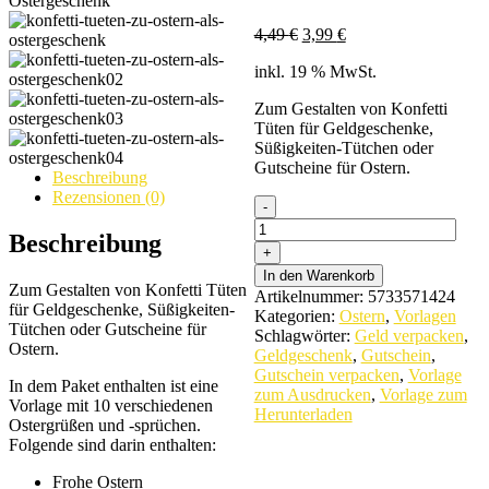
Ursprünglicher
Aktueller
4,49
€
3,99
€
Preis
Preis
inkl. 19 % MwSt.
war:
ist:
4,49 €
3,99 €.
Zum Gestalten von Konfetti
Tüten für Geldgeschenke,
Süßigkeiten-Tütchen oder
Gutscheine für Ostern.
Beschreibung
Rezensionen (0)
Konfetti
Tüten
Beschreibung
für
Ostern:
In den Warenkorb
Vorlage
Zum Gestalten von Konfetti Tüten
Artikelnummer:
5733571424
zum
für Geldgeschenke, Süßigkeiten-
Kategorien:
Ostern
,
Vorlagen
Ausdrucken
Tütchen oder Gutscheine für
Schlagwörter:
Geld verpacken
,
quantity
Ostern.
Geldgeschenk
,
Gutschein
,
Gutschein verpacken
,
Vorlage
In dem Paket enthalten ist eine
zum Ausdrucken
,
Vorlage zum
Vorlage mit 10 verschiedenen
Herunterladen
Ostergrüßen und -sprüchen.
Folgende sind darin enthalten:
Frohe Ostern