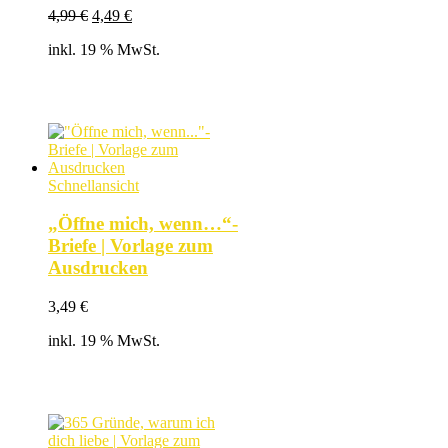
Ursprünglicher
Aktueller
4,99
€
4,49
€
Preis
Preis
inkl. 19 % MwSt.
war:
ist:
4,99 €
4,49 €.
Schnellansicht
„Öffne mich, wenn…“-
Briefe | Vorlage zum
Ausdrucken
3,49
€
inkl. 19 % MwSt.