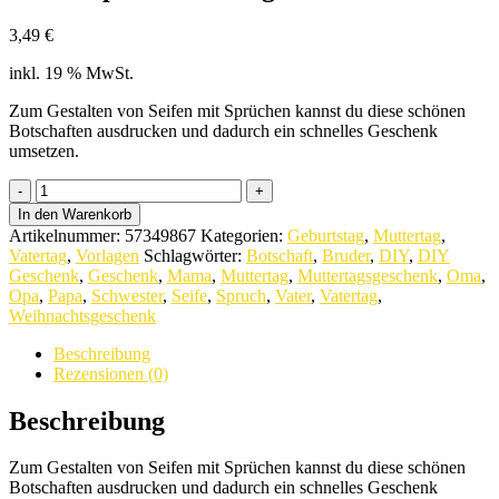
3,49
€
inkl. 19 % MwSt.
Zum Gestalten von Seifen mit Sprüchen kannst du diese schönen
Botschaften ausdrucken und dadurch ein schnelles Geschenk
umsetzen.
Seifen-
Sprüche-
In den Warenkorb
Vorlage
Artikelnummer:
57349867
Kategorien:
Geburtstag
,
Muttertag
,
zum
Vatertag
,
Vorlagen
Schlagwörter:
Botschaft
,
Bruder
,
DIY
,
DIY
Ausdrucken
Geschenk
,
Geschenk
,
Mama
,
Muttertag
,
Muttertagsgeschenk
,
Oma
,
quantity
Opa
,
Papa
,
Schwester
,
Seife
,
Spruch
,
Vater
,
Vatertag
,
Weihnachtsgeschenk
Beschreibung
Rezensionen (0)
Beschreibung
Zum Gestalten von Seifen mit Sprüchen kannst du diese schönen
Botschaften ausdrucken und dadurch ein schnelles Geschenk