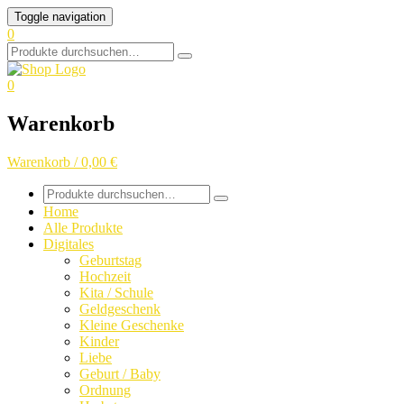
Skip
Toggle navigation
to
0
content
Search
for:
0
Warenkorb
Warenkorb / 0,00 €
Search
for:
Home
Alle Produkte
Digitales
Geburtstag
Hochzeit
Kita / Schule
Geldgeschenk
Kleine Geschenke
Kinder
Liebe
Geburt / Baby
Ordnung