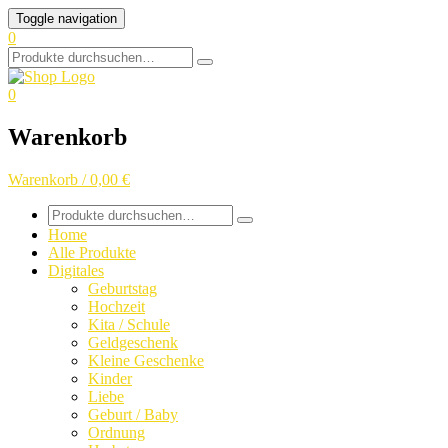
Skip
Toggle navigation
to
0
content
Search
for:
0
Warenkorb
Warenkorb / 0,00 €
Search
for:
Home
Alle Produkte
Digitales
Geburtstag
Hochzeit
Kita / Schule
Geldgeschenk
Kleine Geschenke
Kinder
Liebe
Geburt / Baby
Ordnung