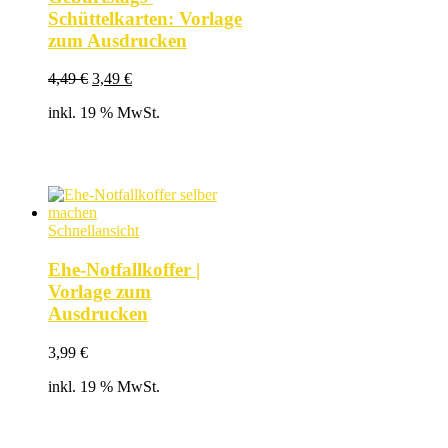
Schüttelkarten: Vorlage
zum Ausdrucken
Ursprünglicher
Aktueller
4,49
€
3,49
€
Preis
Preis
inkl. 19 % MwSt.
war:
ist:
4,49 €
3,49 €.
Schnellansicht
Ehe-Notfallkoffer |
Vorlage zum
Ausdrucken
3,99
€
inkl. 19 % MwSt.