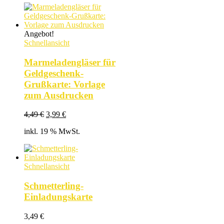
Angebot!
Schnellansicht
Marmeladengläser für
Geldgeschenk-
Grußkarte: Vorlage
zum Ausdrucken
Ursprünglicher
Aktueller
4,49
€
3,99
€
Preis
Preis
inkl. 19 % MwSt.
war:
ist:
4,49 €
3,99 €.
Schnellansicht
Schmetterling-
Einladungskarte
3,49
€