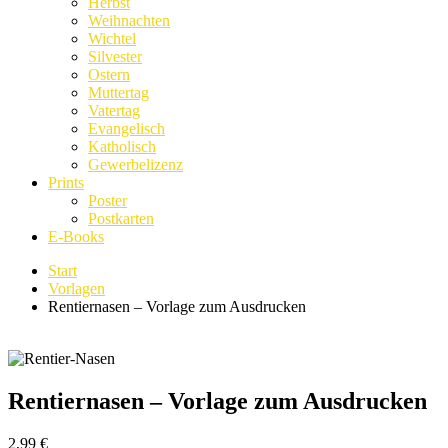
Herbst
Weihnachten
Wichtel
Silvester
Ostern
Muttertag
Vatertag
Evangelisch
Katholisch
Gewerbelizenz
Prints
Poster
Postkarten
E-Books
Start
Vorlagen
Rentiernasen – Vorlage zum Ausdrucken
Rentiernasen – Vorlage zum Ausdrucken
2,99
€