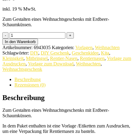
inkl. 19 % MwSt.
Zum Gestalten eines Weihnachtsgeschenks mit Erdbeer-
Schaumküssen.
Rentiernasen
-
In den Warenkorb
Vorlage
Artikelnummer:
6943035
Kategorien:
Vorlagen
,
Weihnachten
zum
Schlagwörter:
DIY
,
DIY Geschenk
,
Geschenkidee
,
Kita
,
Ausdrucken
Kleinigkeit
,
Mitbringsel
,
Rentier-Nasen
,
Rentiernasen
,
Vorlage zum
quantity
Ausdrucken
,
Vorlage zum Download
,
Weihnachten
,
Weihnachtsgeschenk
Beschreibung
Rezensionen (0)
Beschreibung
Zum Gestalten eines Weihnachtsgeschenks mit Erdbeer-
Schaumküssen.
In dem Paket enthalten ist eine Vorlage /Etiketten zum Ausdrucken,
um eine Verpackung für Rentiernasen zu basteln.