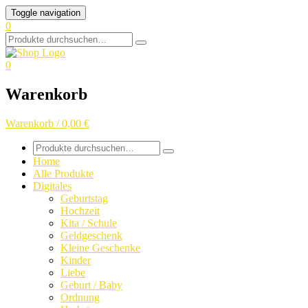
Skip
Toggle navigation
to
0
content
Search
for:
0
Warenkorb
Warenkorb / 0,00 €
Search
for:
Home
Alle Produkte
Digitales
Geburtstag
Hochzeit
Kita / Schule
Geldgeschenk
Kleine Geschenke
Kinder
Liebe
Geburt / Baby
Ordnung