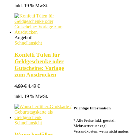
inkl. 19 % MwSt.
Angebot!
Schnellansicht
Konfetti Tüten für
Geldgeschenke oder
Gutscheine: Vorlage
zum Ausdrucken
Ursprünglicher
Aktueller
4,99
€
4,49
€
Preis
Preis
inkl. 19 % MwSt.
war:
ist:
4,99 €
4,49 €.
Wichtige Information
* Alle Preise inkl. gesetzl.
Schnellansicht
Mehrwertsteuer zzgl.
Versandkosten, wenn nicht anders
Wunscherfüller-