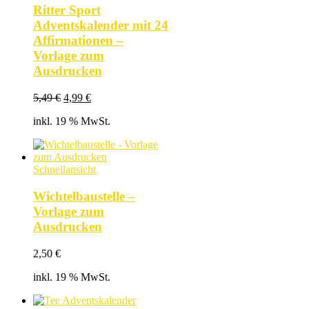
Ritter Sport
Adventskalender mit 24
Affirmationen –
Vorlage zum
Ausdrucken
Ursprünglicher
Aktueller
5,49
€
4,99
€
Preis
Preis
inkl. 19 % MwSt.
war:
ist:
5,49 €
4,99 €.
Schnellansicht
Wichtelbaustelle –
Vorlage zum
Ausdrucken
2,50
€
inkl. 19 % MwSt.