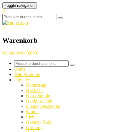
Skip
Toggle navigation
to
0
content
Search
for:
0
Warenkorb
Warenkorb / 0,00 €
Search
for:
Home
Alle Produkte
Digitales
Geburtstag
Hochzeit
Kita / Schule
Geldgeschenk
Kleine Geschenke
Kinder
Liebe
Geburt / Baby
Ordnung