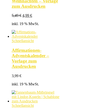
Weihnachten – Vorlage
zum Ausdrucken
Ursprünglicher
Aktueller
5,49
€
4,99
€
Preis
Preis
inkl. 19 % MwSt.
war:
ist:
5,49 €
4,99 €.
Schnellansicht
Affirmationen-
Adventskalender –
Vorlage zum
Ausdrucken
3,99
€
inkl. 19 % MwSt.
Schnellansicht