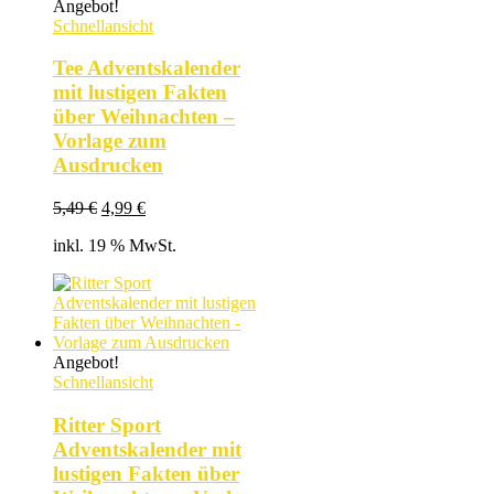
Angebot!
Schnellansicht
Tee Adventskalender
mit lustigen Fakten
über Weihnachten –
Vorlage zum
Ausdrucken
Ursprünglicher
Aktueller
5,49
€
4,99
€
Preis
Preis
inkl. 19 % MwSt.
war:
ist:
5,49 €
4,99 €.
Angebot!
Schnellansicht
Ritter Sport
Adventskalender mit
lustigen Fakten über