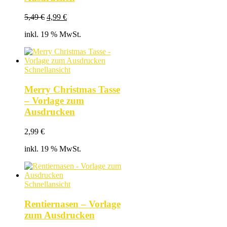
Ursprünglicher
Aktueller
5,49
€
4,99
€
Preis
Preis
inkl. 19 % MwSt.
war:
ist:
5,49 €
4,99 €.
Schnellansicht
Merry Christmas Tasse
– Vorlage zum
Ausdrucken
2,99
€
inkl. 19 % MwSt.
Schnellansicht
Rentiernasen – Vorlage
zum Ausdrucken