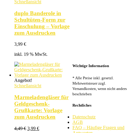
Schnellansicht
duplo Banderole in
Schultüten-Form zur
Einschulung – Vorlage
zum Ausdrucken
3,99
€
inkl. 19 % MwSt.
Wichtige Information
* Alle Preise inkl. gesetzl.
Angebot!
Mehrwertsteuer zzgl.
Schnellansicht
Versandkosten, wenn nicht anders
beschrieben
Marmeladengläser für
Geldgeschenk-
Rechtliches
Grußkarte: Vorlage
zum Ausdrucken
Datenschutz
AGB
FAQ – Häufige Fragen und
Ursprünglicher
Aktueller
4,49
€
3,99
€
Antworten