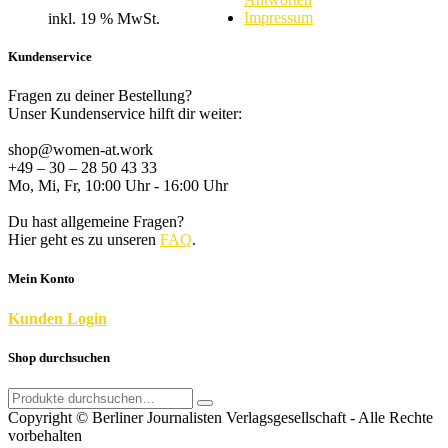
Preis
Preis
Impressum
inkl. 19 % MwSt.
war:
ist:
4,49 €
3,99 €.
Kundenservice
Fragen zu deiner Bestellung?
Unser Kundenservice hilft dir weiter:
shop@women-at.work
+49 – 30 – 28 50 43 33
Mo, Mi, Fr, 10:00 Uhr - 16:00 Uhr
Du hast allgemeine Fragen?
Hier geht es zu unseren
FAQ
.
Mein Konto
K
unden
Login
Shop durchsuchen
Search
for:
Copyright © Berliner Journalisten Verlagsgesellschaft - Alle Rechte
vorbehalten