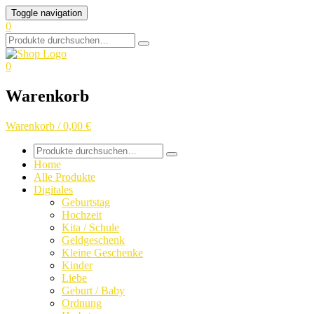
Skip
Toggle navigation
to
0
content
Search
for:
0
Warenkorb
Warenkorb / 0,00 €
Search
for:
Home
Alle Produkte
Digitales
Geburtstag
Hochzeit
Kita / Schule
Geldgeschenk
Kleine Geschenke
Kinder
Liebe
Geburt / Baby
Ordnung