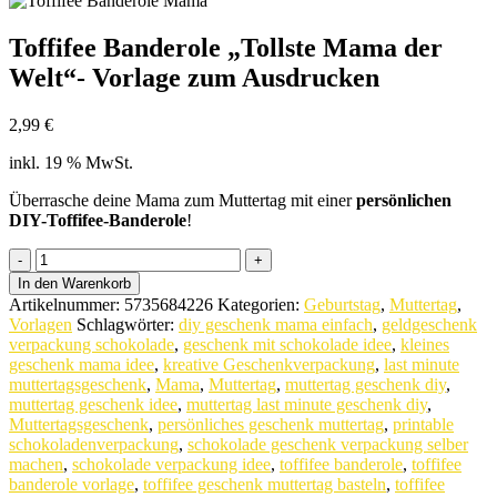
Toffifee Banderole „Tollste Mama der
Welt“- Vorlage zum Ausdrucken
2,99
€
inkl. 19 % MwSt.
Überrasche deine Mama zum Muttertag mit einer
persönlichen
DIY-Toffifee-Banderole
!
Toffifee
Banderole
In den Warenkorb
"Tollste
Artikelnummer:
5735684226
Kategorien:
Geburtstag
,
Muttertag
,
Mama
Vorlagen
Schlagwörter:
diy geschenk mama einfach
,
geldgeschenk
der
verpackung schokolade
,
geschenk mit schokolade idee
,
kleines
Welt"-
geschenk mama idee
,
kreative Geschenkverpackung
,
last minute
Vorlage
muttertagsgeschenk
,
Mama
,
Muttertag
,
muttertag geschenk diy
,
zum
muttertag geschenk idee
,
muttertag last minute geschenk diy
,
Ausdrucken
Muttertagsgeschenk
,
persönliches geschenk muttertag
,
printable
quantity
schokoladenverpackung
,
schokolade geschenk verpackung selber
machen
,
schokolade verpackung idee
,
toffifee banderole
,
toffifee
banderole vorlage
,
toffifee geschenk muttertag basteln
,
toffifee