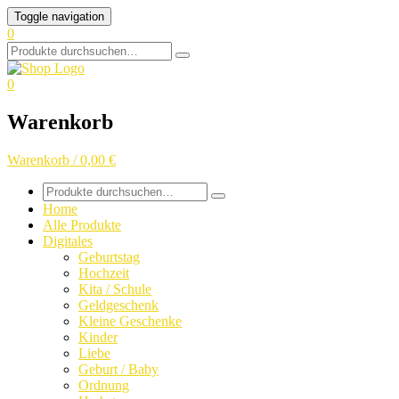
Skip
Toggle navigation
to
0
content
Search
for:
0
Warenkorb
Warenkorb / 0,00 €
Search
for:
Home
Alle Produkte
Digitales
Geburtstag
Hochzeit
Kita / Schule
Geldgeschenk
Kleine Geschenke
Kinder
Liebe
Geburt / Baby
Ordnung