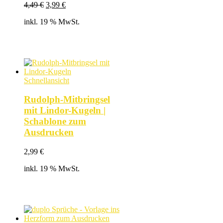
Ursprünglicher
Aktueller
4,49
€
3,99
€
Preis
Preis
inkl. 19 % MwSt.
war:
ist:
4,49 €
3,99 €.
Schnellansicht
Rudolph-Mitbringsel
mit Lindor-Kugeln |
Schablone zum
Ausdrucken
2,99
€
inkl. 19 % MwSt.