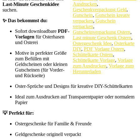
Ausdrucken
,
Last-Minute Geschenkidee
Geschenkverpackung Geld
,
suchen.
Gutschein
,
Gutschein kreativ
✨ Das bekommst du:
verpacken
,
Gutschein
verpacken
,
Sofort downloadbare
PDF-
Gutscheinverpackung Ostern
,
Vorlagen
für Osterhasen
Last minute Geschenk Ostern
,
und Osterei
Ostergeschenk Idee
,
Osterkarte
DIY
,
PDF Vorlage Ostern
,
Motive in perfekter Größe
Schüttelkarte Ostern
,
zum Befüllen mit
Schüttelkarte Vorlage
,
Vorlage
Geldscheinen oder kleinen
zum Ausdrucken
,
Vorlage zum
Gutscheinen (für Vorder-
Herunterladen
und Rückseite)
Oster-Sprüche und Designs für kreative DIY-Schüttelkarten
Ideal zum Ausdrucken auf Transparentpapier oder normalem
Papier
💡 Perfekt für:
Ostergeschenke für Familie & Freunde
Geldgeschenke originell verpackt