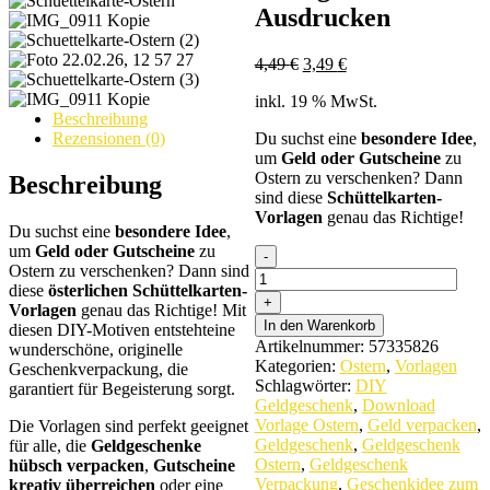
Ausdrucken
Ursprünglicher
Aktueller
4,49
€
3,49
€
Preis
Preis
inkl. 19 % MwSt.
war:
ist:
Beschreibung
4,49 €
3,49 €.
Du suchst eine
besondere Idee
,
Rezensionen (0)
um
Geld oder Gutscheine
zu
Ostern zu verschenken? Dann
Beschreibung
sind diese
Schüttelkarten-
Vorlagen
genau das Richtige!
Du suchst eine
besondere Idee
,
um
Geld oder Gutscheine
zu
Ostern
Ostern zu verschenken? Dann sind
Schüttelkarten:
diese
österlichen Schüttelkarten-
Vorlage
Vorlagen
genau das Richtige! Mit
zum
In den Warenkorb
diesen DIY-Motiven entstehteine
Ausdrucken
Artikelnummer:
57335826
wunderschöne, originelle
quantity
Kategorien:
Ostern
,
Vorlagen
Geschenkverpackung, die
Schlagwörter:
DIY
garantiert für Begeisterung sorgt.
Geldgeschenk
,
Download
Vorlage Ostern
,
Geld verpacken
,
Die Vorlagen sind perfekt geeignet
Geldgeschenk
,
Geldgeschenk
für alle, die
Geldgeschenke
Ostern
,
Geldgeschenk
hübsch verpacken
,
Gutscheine
Verpackung
,
Geschenkidee zum
kreativ überreichen
oder eine