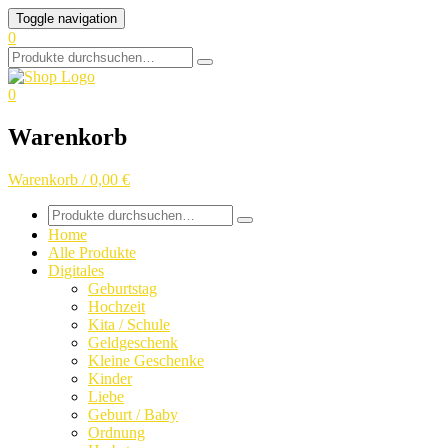
Skip
Toggle navigation
to
0
content
Search
for:
0
Warenkorb
Warenkorb / 0,00 €
Search
for:
Home
Alle Produkte
Digitales
Geburtstag
Hochzeit
Kita / Schule
Geldgeschenk
Kleine Geschenke
Kinder
Liebe
Geburt / Baby
Ordnung