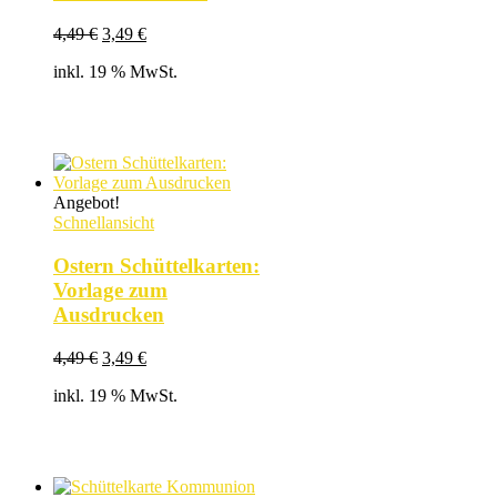
Ursprünglicher
Aktueller
4,49
€
3,49
€
Preis
Preis
inkl. 19 % MwSt.
war:
ist:
4,49 €
3,49 €.
Angebot!
Schnellansicht
Ostern Schüttelkarten:
Vorlage zum
Ausdrucken
Ursprünglicher
Aktueller
4,49
€
3,49
€
Preis
Preis
inkl. 19 % MwSt.
war:
ist:
4,49 €
3,49 €.