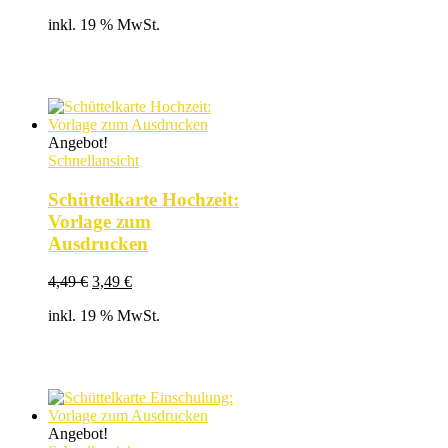
Preis
Preis
inkl. 19 % MwSt.
war:
ist:
4,49 €
3,49 €.
Angebot!
Schnellansicht
Schüttelkarte Hochzeit:
Vorlage zum
Ausdrucken
Ursprünglicher
Aktueller
4,49
€
3,49
€
Preis
Preis
inkl. 19 % MwSt.
war:
ist:
4,49 €
3,49 €.
Angebot!