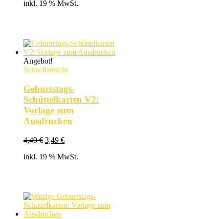
inkl. 19 % MwSt.
war:
ist:
4,49 €
3,49 €.
Angebot!
Schnellansicht
Geburtstags-
Schüttelkarten V2:
Vorlage zum
Ausdrucken
Ursprünglicher
Aktueller
4,49
€
3,49
€
Preis
Preis
inkl. 19 % MwSt.
war:
ist:
4,49 €
3,49 €.