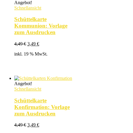
Angebot!
Schnellansicht
Schüttelkarte
Kommunion: Vorlage
zum Ausdrucken
Ursprünglicher
Aktueller
4,49
€
3,49
€
Preis
Preis
inkl. 19 % MwSt.
war:
ist:
4,49 €
3,49 €.
Angebot!
Schnellansicht
Schüttelkarte
Konfirmation: Vorlage
zum Ausdrucken
Ursprünglicher
Aktueller
4,49
€
3,49
€
Preis
Preis