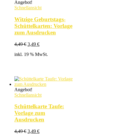
Angebot!
Schnellansicht
Witzige Geburtstags-
Schüttelkarten: Vorlage
zum Ausdrucken
Ursprünglicher
Aktueller
4,49
€
3,49
€
Preis
Preis
inkl. 19 % MwSt.
war:
ist:
4,49 €
3,49 €.
Angebot!
Schnellansicht
Schüttelkarte Taufe:
Vorlage zum
Ausdrucken
Ursprünglicher
Aktueller
4,49
€
3,49
€