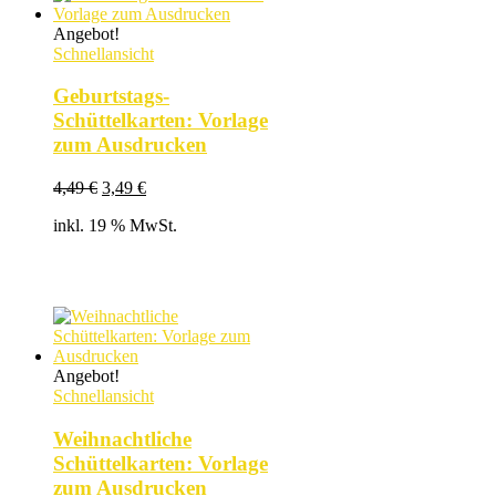
Angebot!
Schnellansicht
Geburtstags-
Schüttelkarten: Vorlage
zum Ausdrucken
Ursprünglicher
Aktueller
4,49
€
3,49
€
Preis
Preis
inkl. 19 % MwSt.
war:
ist:
4,49 €
3,49 €.
Angebot!
Schnellansicht
Weihnachtliche
Schüttelkarten: Vorlage
zum Ausdrucken