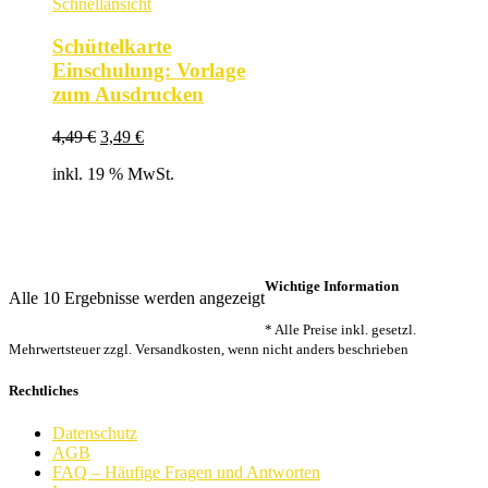
Schnellansicht
Schüttelkarte
Einschulung: Vorlage
zum Ausdrucken
Ursprünglicher
Aktueller
4,49
€
3,49
€
Preis
Preis
inkl. 19 % MwSt.
war:
ist:
4,49 €
3,49 €.
Wichtige Information
Nach
Alle 10 Ergebnisse werden angezeigt
Beliebtheit
* Alle Preise inkl. gesetzl.
sortiert
Mehrwertsteuer zzgl. Versandkosten, wenn nicht anders beschrieben
Rechtliches
Datenschutz
AGB
FAQ – Häufige Fragen und Antworten