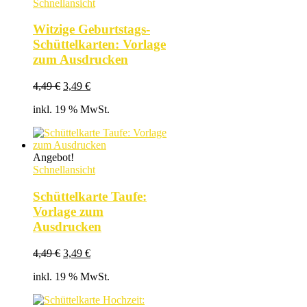
Schnellansicht
Witzige Geburtstags-
Schüttelkarten: Vorlage
zum Ausdrucken
Ursprünglicher
Aktueller
4,49
€
3,49
€
Preis
Preis
inkl. 19 % MwSt.
war:
ist:
4,49 €
3,49 €.
Angebot!
Schnellansicht
Schüttelkarte Taufe:
Vorlage zum
Ausdrucken
Ursprünglicher
Aktueller
4,49
€
3,49
€
Preis
Preis
inkl. 19 % MwSt.
war:
ist:
4,49 €
3,49 €.