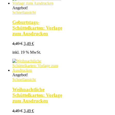
Angebot!
Schnellansicht
Geburtstags-
Schüttelkarten: Vorlage
zum Ausdrucken
Ursprünglicher
Aktueller
4,49
€
3,49
€
Preis
Preis
inkl. 19 % MwSt.
war:
ist:
4,49 €
3,49 €.
Angebot!
Schnellansicht
Weihnachtliche
Schüttelkarten: Vorlage
zum Ausdrucken
Ursprünglicher
Aktueller
4,49
€
3,49
€