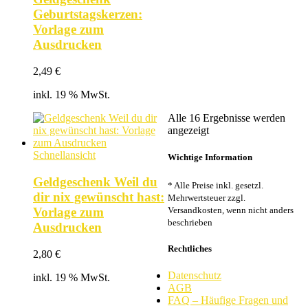
Geburtstagskerzen:
Vorlage zum
Ausdrucken
2,49
€
inkl. 19 % MwSt.
Alle 16 Ergebnisse werden
Nach
angezeigt
Beliebtheit
sortiert
Schnellansicht
Wichtige Information
Geldgeschenk Weil du
* Alle Preise inkl. gesetzl.
dir nix gewünscht hast:
Mehrwertsteuer zzgl.
Versandkosten, wenn nicht anders
Vorlage zum
beschrieben
Ausdrucken
Rechtliches
2,80
€
Datenschutz
inkl. 19 % MwSt.
AGB
FAQ – Häufige Fragen und