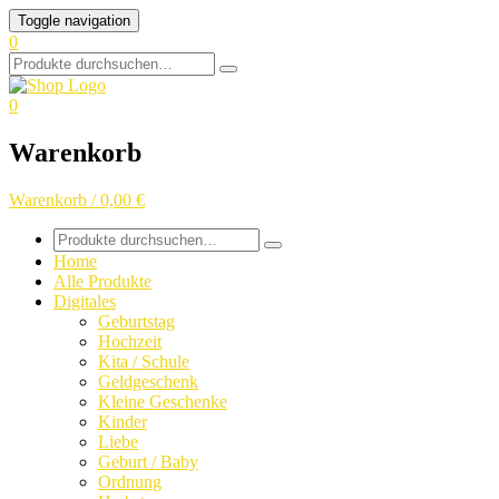
Skip
Toggle navigation
to
0
content
Search
for:
0
Warenkorb
Warenkorb / 0,00 €
Search
for:
Home
Alle Produkte
Digitales
Geburtstag
Hochzeit
Kita / Schule
Geldgeschenk
Kleine Geschenke
Kinder
Liebe
Geburt / Baby
Ordnung