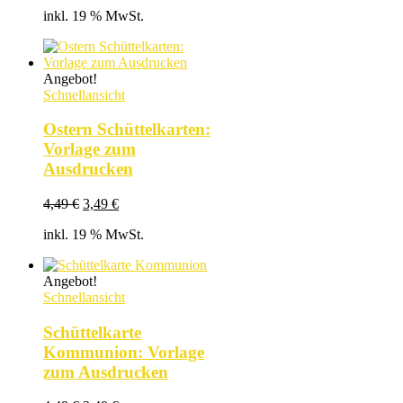
Preis
Preis
inkl. 19 % MwSt.
war:
ist:
4,49 €
3,49 €.
Angebot!
Schnellansicht
Ostern Schüttelkarten:
Vorlage zum
Ausdrucken
Ursprünglicher
Aktueller
4,49
€
3,49
€
Preis
Preis
inkl. 19 % MwSt.
war:
ist:
4,49 €
3,49 €.
Angebot!
Schnellansicht
Schüttelkarte
Kommunion: Vorlage
zum Ausdrucken