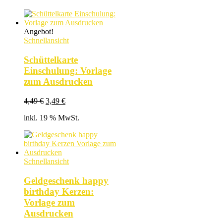
Angebot!
Schnellansicht
Schüttelkarte
Einschulung: Vorlage
zum Ausdrucken
Ursprünglicher
Aktueller
4,49
€
3,49
€
Preis
Preis
inkl. 19 % MwSt.
war:
ist:
4,49 €
3,49 €.
Schnellansicht
Geldgeschenk happy
birthday Kerzen:
Vorlage zum
Ausdrucken