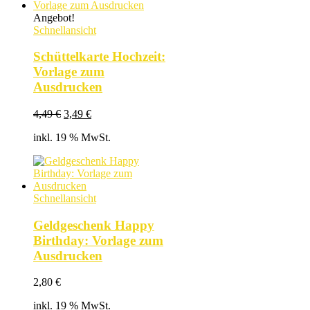
Angebot!
Schnellansicht
Schüttelkarte Hochzeit:
Vorlage zum
Ausdrucken
Ursprünglicher
Aktueller
4,49
€
3,49
€
Preis
Preis
inkl. 19 % MwSt.
war:
ist:
4,49 €
3,49 €.
Schnellansicht
Geldgeschenk Happy
Birthday: Vorlage zum
Ausdrucken
2,80
€
inkl. 19 % MwSt.