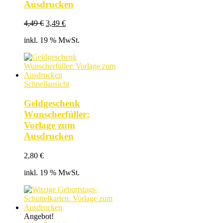
Ausdrucken
Ursprünglicher
Aktueller
4,49
€
3,49
€
Preis
Preis
inkl. 19 % MwSt.
war:
ist:
4,49 €
3,49 €.
Schnellansicht
Geldgeschenk
Wunscherfüller:
Vorlage zum
Ausdrucken
2,80
€
inkl. 19 % MwSt.
Angebot!