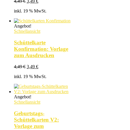
Ursprünglicher
Aktueller
4,49
€
3,49
€
Preis
Preis
inkl. 19 % MwSt.
war:
ist:
4,49 €
3,49 €.
Angebot!
Schnellansicht
Schüttelkarte
Konfirmation: Vorlage
zum Ausdrucken
Ursprünglicher
Aktueller
4,49
€
3,49
€
Preis
Preis
inkl. 19 % MwSt.
war:
ist:
4,49 €
3,49 €.
Angebot!
Schnellansicht
Geburtstags-
Schüttelkarten V2:
Vorlage zum